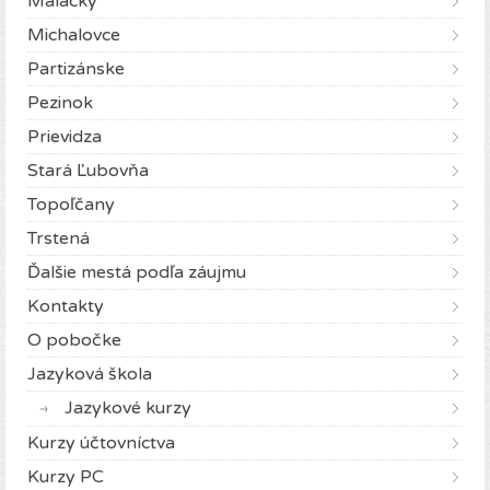
Malacky
Michalovce
Partizánske
Pezinok
Prievidza
Stará Ľubovňa
Topoľčany
Trstená
Ďalšie mestá podľa záujmu
Kontakty
O pobočke
Jazyková škola
Jazykové kurzy
Kurzy účtovníctva
Kurzy PC