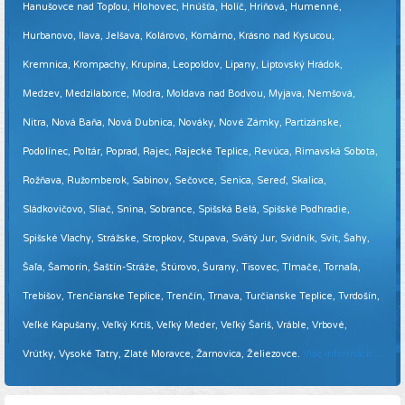
Hanušovce nad Topľou, Hlohovec, Hnúšťa, Holíč, Hriňová, Humenné,
Hurbanovo, Ilava, Jelšava, Kolárovo, Komárno, Krásno nad Kysucou,
Kremnica, Krompachy, Krupina, Leopoldov, Lipany, Liptovský Hrádok,
Medzev, Medzilaborce, Modra, Moldava nad Bodvou, Myjava, Nemšová,
Nitra, Nová Baňa, Nová Dubnica, Nováky, Nové Zámky, Partizánske,
Podolínec, Poltár, Poprad, Rajec, Rajecké Teplice, Revúca, Rimavská Sobota,
Rožňava, Ružomberok, Sabinov, Sečovce, Senica, Sereď, Skalica,
Sládkovičovo, Sliač, Snina, Sobrance, Spišská Belá, Spišské Podhradie,
Spišské Vlachy, Strážske, Stropkov, Stupava, Svätý Jur, Svidník, Svit, Šahy,
Šaľa, Šamorín, Šaštín-Stráže, Štúrovo, Šurany, Tisovec, Tlmače, Tornaľa,
Trebišov, Trenčianske Teplice, Trenčín, Trnava, Turčianske Teplice, Tvrdošín,
Veľké Kapušany, Veľký Krtíš, Veľký Meder, Veľký Šariš, Vráble, Vrbové,
Vrútky, Vysoké Tatry, Zlaté Moravce, Žarnovica, Želiezovce.
Viac informácií ...