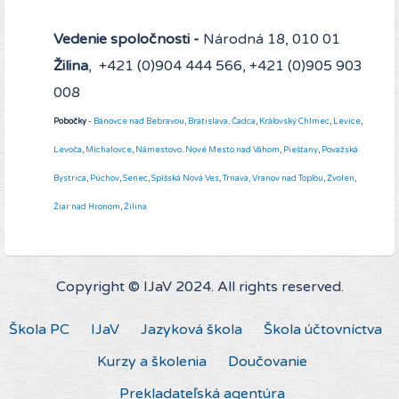
Vedenie spoločnosti -
Národná 18, 010 01
Žilina
, +421 (0)904 444 566, +421 (0)905 903
008
Pobočky
-
Bánovce nad Bebravou
,
Bratislava,
Čadca
,
Kráľovský Chlmec
,
Levice
,
Levoča
,
Michalovce
,
Námestovo
.
Nové Mesto nad Váhom
,
Piešťany
,
Považská
Bystrica
,
Púchov
,
Senec
,
Spišská Nová Ves
,
Trnava,
Vranov nad Topľou
,
Zvolen
,
Žiar nad Hronom
,
Žilina
Copyright © IJaV 2024. All rights reserved.
Škola PC
IJaV
Jazyková škola
Škola účtovníctva
Kurzy a školenia
Doučovanie
Prekladateľská agentúra