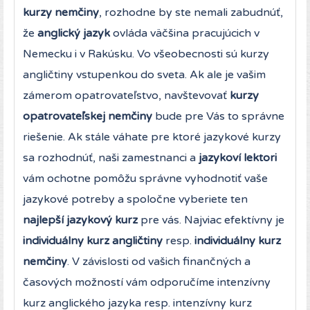
kurzy nemčiny
, rozhodne by ste nemali zabudnúť,
že
anglický jazyk
ovláda väčšina pracujúcich v
Nemecku i v Rakúsku. Vo všeobecnosti sú kurzy
angličtiny vstupenkou do sveta. Ak ale je vašim
zámerom opatrovateľstvo, navštevovať
kurzy
opatrovateľskej nemčiny
bude pre Vás to správne
riešenie. Ak stále váhate pre ktoré jazykové kurzy
sa rozhodnúť, naši zamestnanci a
jazykoví lektori
vám ochotne pomôžu správne vyhodnotiť vaše
jazykové potreby a spoločne vyberiete ten
najlepší jazykový kurz
pre vás. Najviac efektívny je
individuálny kurz angličtiny
resp.
individuálny kurz
nemčiny
. V závislosti od vašich finančných a
časových možností vám odporučíme intenzívny
kurz anglického jazyka resp. intenzívny kurz