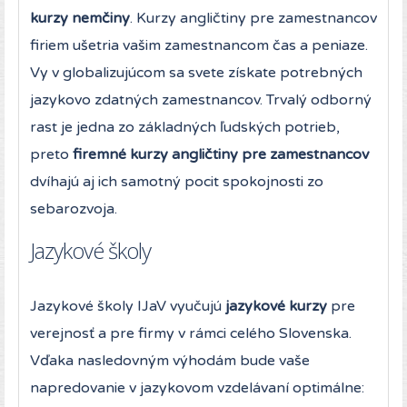
kurzy nemčiny
. Kurzy angličtiny pre zamestnancov
firiem ušetria vašim zamestnancom čas a peniaze.
Vy v globalizujúcom sa svete získate potrebných
jazykovo zdatných zamestnancov. Trvalý odborný
rast je jedna zo základných ľudských potrieb,
preto
firemné kurzy angličtiny pre zamestnancov
dvíhajú aj ich samotný pocit spokojnosti zo
sebarozvoja.
Jazykové školy
Jazykové školy IJaV vyučujú
jazykové kurzy
pre
verejnosť a pre firmy v rámci celého Slovenska.
Vďaka nasledovným výhodám bude vaše
napredovanie v jazykovom vzdelávaní optimálne: