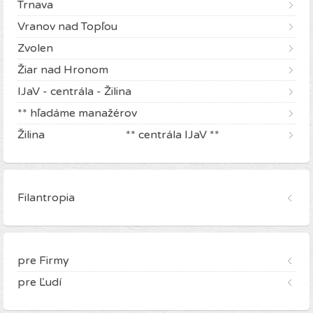
Trnava
Vranov nad Topľou
Zvolen
Žiar nad Hronom
IJaV - centrála - Žilina
** hľadáme manažérov
Žilina ** centrála IJaV **
Filantropia
pre Firmy
pre Ľudí