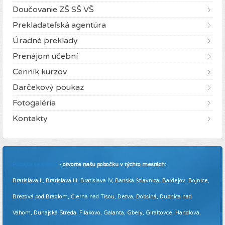
Doučovanie ZŠ SŠ VŠ
Prekladateľská agentúra
Úradné preklady
Prenájom učební
Cenník kurzov
Darčekový poukaz
Fotogaléria
Kontakty
Pridajte sa k nám
- otvorte našu pobočku v týchto mestách:
Bratislava II, Bratislava III, Bratislava IV, Banská Štiavnica, Bardejov, Bojnice,
Brezová pod Bradlom, Čierna nad Tisou, Detva, Dobšiná, Dubnica nad
Váhom, Dunajská Streda, Fiľakovo, Galanta, Gbely, Giraltovce, Handlová,