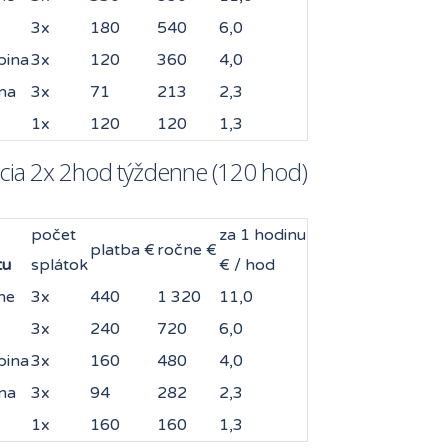
3x
180
540
6,0
pina
3x
120
360
4,0
na
3x
71
213
2,3
1x
120
120
1,3
cia 2x 2hod týždenne (120 hod)
počet
za 1 hodinu
platba €
ročne €
tu
splátok
€ / hod
ne
3x
440
1 320
11,0
3x
240
720
6,0
pina
3x
160
480
4,0
na
3x
94
282
2,3
1x
160
160
1,3