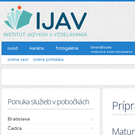
SmartBooks
úvod
kariéra
fotogaléria
revolučné smart doučovanie
online test
online prihláška
Ponuka služieb v pobočkách
Príp
Bratislava
Maturi
Čadca