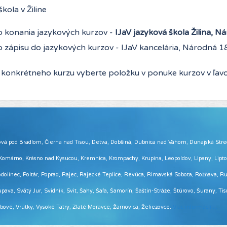
kola v Žiline
o konania jazykových kurzov -
IJaV jazyková škola Žilina, N
 zápisu do jazykových kurzov - IJaV kancelária, Národná 18,
 konkrétneho kurzu vyberte položku v ponuke kurzov v ľavo
 Brezová pod Bradlom, Čierna nad Tisou, Detva, Dobšiná, Dubnica nad Váhom, Dunajská Str
, Komárno, Krásno nad Kysucou, Kremnica, Krompachy, Krupina, Leopoldov, Lipany, Lip
ínec, Poltár, Poprad, Rajec, Rajecké Teplice, Revúca, Rimavská Sobota, Rožňava, Ruž
pava, Svätý Jur, Svidník, Svit, Šahy, Šaľa, Šamorín, Šaštín-Stráže, Štúrovo, Šurany, Ti
Vrbové, Vrútky, Vysoké Tatry, Zlaté Moravce, Žarnovica, Želiezovce.
Viac informácií ...