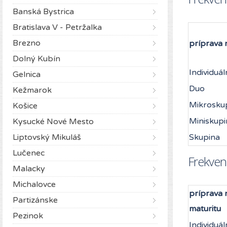
Banská Bystrica
Bratislava V - Petržalka
Brezno
príprava 
Dolný Kubín
Individuál
Gelnica
Duo
Kežmarok
Mikrosku
Košice
Miniskupi
Kysucké Nové Mesto
Liptovský Mikuláš
Skupina
Lučenec
Frekven
Malacky
Michalovce
príprava 
Partizánske
maturitu
Pezinok
Individuál