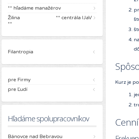
** hľadáme manažérov
pr
Žilina ** centrála IJaV
št
**
št
na
dô
Filantropia
Spôsob
pre Firmy
Kurz je p
pre Ľudí
je
tr
Hľadáme spolupracovníkov
Cenník
Frekven
Bánovce nad Bebravou