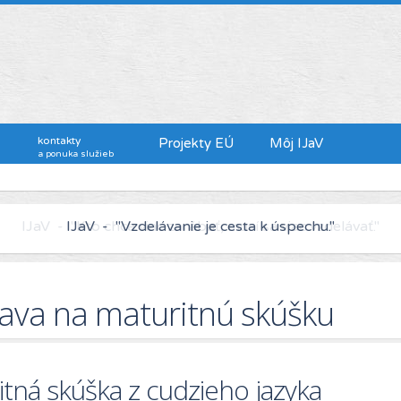
kontakty
Projekty EÚ
Môj IJaV
a ponuka služieb
IJaV - "Kto chce viac zarábať, musí sa viac vzdelávať."
rava na maturitnú skúšku
tná skúška z cudzieho jazyka