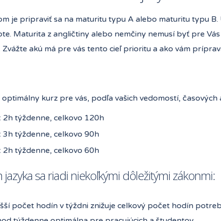
om je pripraviť sa na maturitu typu A alebo maturitu typu 
ote. Maturita z angličtiny alebo nemčiny nemusí byť pre Vá
. Zvážte akú má pre vás tento cieľ prioritu a ako vám príprava
i optimálny kurz pre vás, podľa vašich vedomostí, časových
 2h týždenne, celkovo 120h
 3h týždenne, celkovo 90h
 2h týždenne, celkovo 60h
jazyka sa riadi niekoľkými dôležitými zákonmi:
šší počet hodín v týždni znižuje celkový počet hodín potre
od týždenne optimálna pre pracujúcich a študentov