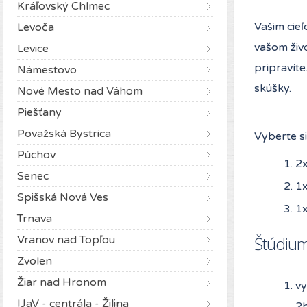
Kráľovský Chlmec
Vašim cieľ
Levoča
vašom živ
Levice
pripravíte
Námestovo
skúšky.
Nové Mesto nad Váhom
Piešťany
Považská Bystrica
Vyberte s
Púchov
2x
Senec
1x
Spišská Nová Ves
1x
Trnava
Štúdium 
Vranov nad Topľou
Zvolen
Žiar nad Hronom
vy
IJaV - centrála - Žilina
2h