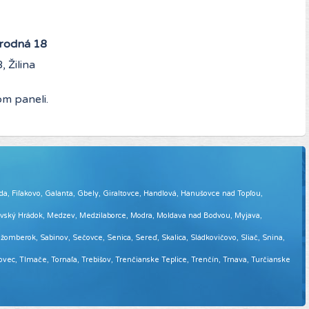
árodná 18
 Žilina
m paneli.
eda, Fiľakovo, Galanta, Gbely, Giraltovce, Handlová, Hanušovce nad Topľou,
tovský Hrádok, Medzev, Medzilaborce, Modra, Moldava nad Bodvou, Myjava,
omberok, Sabinov, Sečovce, Senica, Sereď, Skalica, Sládkovičovo, Sliač, Snina,
sovec, Tlmače, Tornaľa, Trebišov, Trenčianske Teplice, Trenčín, Trnava, Turčianske