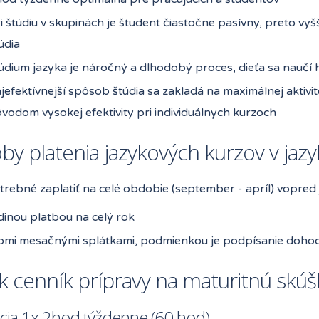
i štúdiu v skupinách je študent čiastočne pasívny, preto vy
údia
údium jazyka je náročný a dlhodobý proces, dieťa sa naučí h
jefektívnejší spôsob štúdia sa zakladá na maximálnej aktivit
vodom vysokej efektivity pri individuálnych kurzoch
y platenia jazykových kurzov v jazyk
otrebné zaplatiť na celé obdobie (september - apríl) vopr
dinou platbou na celý rok
omi mesačnými splátkami, podmienkou je podpísanie dohod
 cenník prípravy na maturitnú skúšk
cia 1x 2hod týždenne (60 hod)