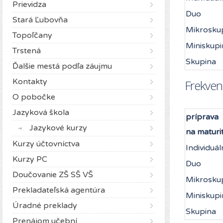
Prievidza
Duo
Stará Ľubovňa
Mikrosku
Topoľčany
Miniskupi
Trstená
Skupina
Ďalšie mestá podľa záujmu
Kontakty
Frekven
O pobočke
Jazyková škola
príprava
Jazykové kurzy
na maturi
Kurzy účtovníctva
Individuál
Kurzy PC
Duo
Doučovanie ZŠ SŠ VŠ
Mikrosku
Prekladateľská agentúra
Miniskupi
Úradné preklady
Skupina
Prenájom učební