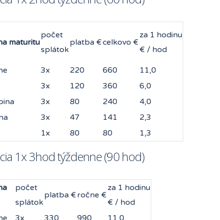
počet
za 1 hodinu
na maturitu
platba €
celkovo €
splátok
€ / hod
ne
3x
220
660
11,0
3x
120
360
6,0
pina
3x
80
240
4,0
na
3x
47
141
2,3
1x
80
80
1,3
cia 1x 3hod týždenne (90 hod)
na
počet
za 1 hodinu
platba €
ročne €
splátok
€ / hod
ne
3x
330
990
11,0