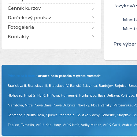
Jazyková š
Cenník kurzov
Darčekový poukaz
Miest
Fotogaléria
Miesto
Kontakty
Pre výber
Pridajte sa k nám
- otvorte našu pobočku v týchto mestách:
Bratislava II, Bratislava III, Bratislava IV, Banská Štiavnica, Bardejov, Bojnice,
Hlohovec, Hnúšťa, Holíč, Hriňová, Humenné, Hurbanovo, Ilava, Jelšava, Kolárovo
Nemšová, Nitra, Nová Baňa, Nová Dubnica, Nováky, Nové Zámky, Partizánske, Podol
Sobrance, Spišská Belá, Spišské Podhradie, Spišské Vlachy, Strážske, Stropkov, Stu
Teplice, Tvrdošín, Veľké Kapušany, Veľký Krtíš, Veľký Meder, Veľký Šariš, Vráble, 