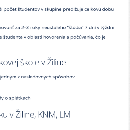
šší počet študentov v skupine predlžuje celkovú dobu
ovoriť za 2-3 roky neustáleho "štúdia" 7 dní v týždni
e študenta v oblasti hovorenia a počúvania, čo je
ovej škole v Žiline
ed jedným z nasledovných spôsobov:
y o splátkach
u v Žiline, KNM, LM