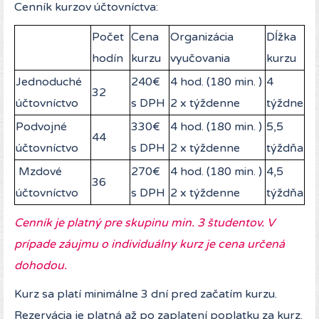
Cenník kurzov účtovníctva:
Počet
Cena
Organizácia
Dĺžka
hodín
kurzu
vyučovania
kurzu
Jednoduché
240€
4 hod. (180 min. )
4
32
účtovníctvo
s DPH
2 x týždenne
týždne
Podvojné
330€
4 hod. (180 min. )
5,5
44
účtovníctvo
s DPH
2 x týždenne
týždňa
Mzdové
270€
4 hod. (180 min. )
4,5
36
účtovníctvo
s DPH
2 x týždenne
týždňa
Cenník je platný pre skupinu min. 3 študentov. V
prípade záujmu o individuálny kurz je cena určená
dohodou.
Kurz sa platí minimálne 3 dní pred začatím kurzu.
Rezervácia je platná až po zaplatení poplatku za kurz.