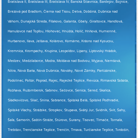
Bratislava II, Bratislava III, Bratislava IV, Banská Štiavnica, Bardejov, Bojnice,
Brezová pod Bradlom, Čierna nad Tisou, Detva, Dobšiná, Dubnica nad
Váhom, Dunajská Streda, Fiľakovo, Galanta, Gbely, Giraltovce, Handlová,
Hanušovce nad Topľou, Hlohovec, Hnúšťa, Holíč, Hriňová, Humenné,
Hurbanovo, Ilava, Jelšava, Kolárovo, Komárno, Krásno nad Kysucou,
Kremnica, Krompachy, Krupina, Leopoldov, Lipany, Liptovský Hrádok,
Medzev, Medzilaborce, Modra, Moldava nad Bodvou, Myjava, Nemšová,
Nitra, Nová Baňa, Nová Dubnica, Nováky, Nové Zámky, Partizánske,
Podolínec, Poltár, Poprad, Rajec, Rajecké Teplice, Revúca, Rimavská Sobota,
Rožňava, Ružomberok, Sabinov, Sečovce, Senica, Sereď, Skalica,
Sládkovičovo, Sliač, Snina, Sobrance, Spišská Belá, Spišské Podhradie,
Spišské Vlachy, Strážske, Stropkov, Stupava, Svätý Jur, Svidník, Svit, Šahy,
Šaľa, Šamorín, Šaštín-Stráže, Štúrovo, Šurany, Tisovec, Tlmače, Tornaľa,
Trebišov, Trenčianske Teplice, Trenčín, Trnava, Turčianske Teplice, Tvrdošín,