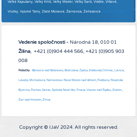
Veľké Kapušany, Veľký Krtíš, Veľký Meder, Veľký Šariš, Vráble, Vrbové,
Vrútky, Vysoké Tatry, Zlaté Moravce, Žarnovica, Želiezovce.
Viac informácií ...
Vedenie spoločnosti -
Národná 18, 010 01
Žilina
, +421 (0)904 444 566, +421 (0)905 903
008
Pobočky
-
Bánovce nad Bebravou
,
Bratislava,
Čadca
,
Kráľovský Chlmec
,
Levice
,
Levoča
,
Michalovce
,
Námestovo
.
Nové Mesto nad Váhom
,
Piešťany
,
Považská
Bystrica
,
Púchov
,
Senec
,
Spišská Nová Ves
,
Trnava,
Vranov nad Topľou
,
Zvolen
,
Žiar nad Hronom
,
Žilina
Copyright © IJaV 2024. All rights reserved.