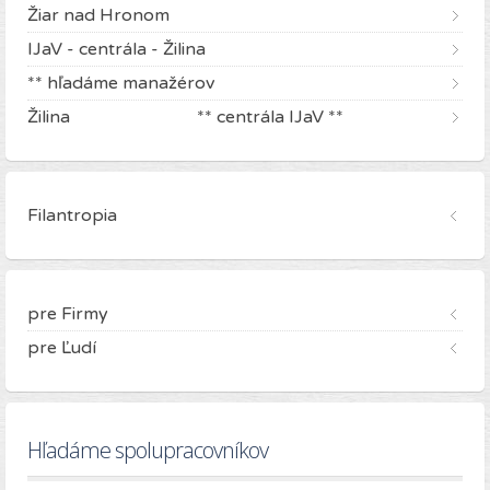
Žiar nad Hronom
IJaV - centrála - Žilina
** hľadáme manažérov
Žilina ** centrála IJaV **
Filantropia
pre Firmy
pre Ľudí
Hľadáme spolupracovníkov