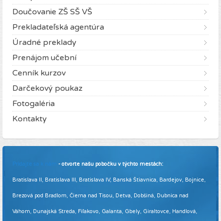
Doučovanie ZŠ SŠ VŠ
Prekladateľská agentúra
Úradné preklady
Prenájom učební
Cenník kurzov
Darčekový poukaz
Fotogaléria
Kontakty
Pridajte sa k nám
- otvorte našu pobočku v týchto mestách:
Bratislava II, Bratislava III, Bratislava IV, Banská Štiavnica, Bardejov, Bojnice,
Brezová pod Bradlom, Čierna nad Tisou, Detva, Dobšiná, Dubnica nad
Váhom, Dunajská Streda, Fiľakovo, Galanta, Gbely, Giraltovce, Handlová,