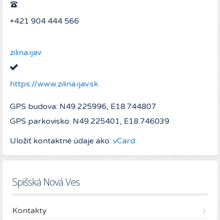
+421 904 444 566
zilina.ijav
https://www.zilina.ijav.sk
GPS budova: N49.225996, E18.744807
GPS parkovisko: N49.225401, E18.746039
Uložiť kontaktné údaje ako:
vCard
Spišská Nová Ves
Kontakty