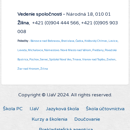
Vedenie spoločnosti -
Národná 18, 010 01
Žilina
, +421 (0)904 444 566, +421 (0)905 903
008
Pobočky
-
Bánovce nad Bebravou
,
Bratislava,
Čadca
,
Kráľovský Chlmec
,
Levice
,
Levoča
,
Michalovce
,
Námestovo
.
Nové Mesto nad Váhom
,
Piešťany
,
Považská
Bystrica
,
Púchov
,
Senec
,
Spišská Nová Ves
,
Trnava,
Vranov nad Topľou
,
Zvolen
,
Žiar nad Hronom
,
Žilina
Copyright © IJaV 2024. All rights reserved.
Škola PC
IJaV
Jazyková škola
Škola účtovníctva
Kurzy a školenia
Doučovanie
Prekladateľská agentúra