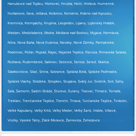
Hanušovce nad Topľou, Hlohovec, Hnúšťa, Holíč, Hriňová, Humenné,
Hurbanovo, Ilava, Jelšava, Kolárovo, Komárno, Krásno nad Kysucou,
Kremnica, Krompachy, Krupina, Leopoldov, Lipany, Liptovský Hrádok,
Medzev, Medzilaborce, Modra, Moldava nad Bodvou, Myjava, Nemšová,
Nitra, Nová Baňa, Nová Dubnica, Nováky, Nové Zámky, Partizánske,
Podolínec, Poltár, Poprad, Rajec, Rajecké Teplice, Revúca, Rimavská Sobota,
Rožňava, Ružomberok, Sabinov, Sečovce, Senica, Sereď, Skalica,
Sládkovičovo, Sliač, Snina, Sobrance, Spišská Belá, Spišské Podhradie,
Spišské Vlachy, Strážske, Stropkov, Stupava, Svätý Jur, Svidník, Svit, Šahy,
Šaľa, Šamorín, Šaštín-Stráže, Štúrovo, Šurany, Tisovec, Tlmače, Tornaľa,
Trebišov, Trenčianske Teplice, Trenčín, Trnava, Turčianske Teplice, Tvrdošín,
Veľké Kapušany, Veľký Krtíš, Veľký Meder, Veľký Šariš, Vráble, Vrbové,
Vrútky, Vysoké Tatry, Zlaté Moravce, Žarnovica, Želiezovce.
Viac informácií ...