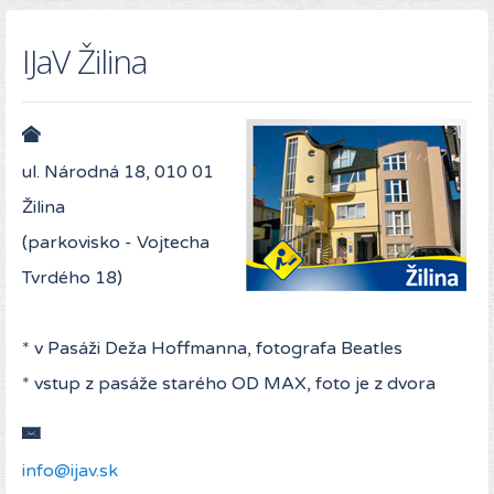
IJaV Žilina
ul. Národná 18, 010 01
Žilina
(parkovisko - Vojtecha
Tvrdého 18)
* v Pasáži Deža Hoffmanna, fotografa Beatles
* vstup z pasáže starého OD MAX, foto je z dvora