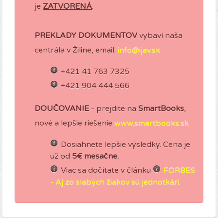
je
ZATVORENÁ
.
PREKLADY DOKUMENTOV
vybaví naša
centrála v Žiline, email:
+421 41 763 7325
+421 904 444 566
DOUČOVANIE
- prejdite na
SmartBooks
,
nové a lepšie riešenie
www.smartbooks.sk
Dosiahnete lepšie výsledky. Cena je
už od
5€ mesačne.
Viac sa dočítate v článku
FORBES
- Aj zo slabých žiakov sú jednotkári.