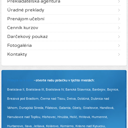
Prekladateľská agentúra
Úradné preklady
Prenájom učební
Cenník kurzov
Darčekový poukaz
Fotogaléria
Kontakty
Pridajte sa k nám
- otvorte našu pobočku v týchto mestách:
Bratislava II, Bratislava III, Bratislava IV, Banská Štiavnica, Bardejov, Bojnice,
Brezová pod Bradlom, Čierna nad Tisou, Detva, Dobšiná, Dubnica nad
Váhom, Dunajská Streda, Fiľakovo, Galanta, Gbely, Giraltovce, Handlová,
Hanušovce nad Topľou, Hlohovec, Hnúšťa, Holíč, Hriňová, Humenné,
Hurbanovo, Ilava, Jelšava, Kolárovo, Komárno, Krásno nad Kysucou,