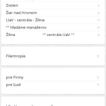
Zvolen
Žiar nad Hronom
IJaV - centrála - Žilina
** hľadáme manažérov
Žilina ** centrála IJaV **
Filantropia
pre Firmy
pre Ľudí