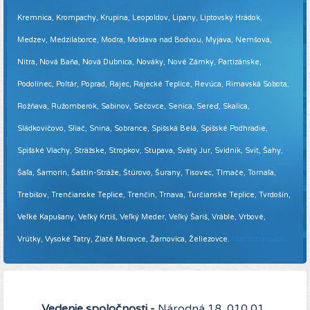
Kremnica, Krompachy, Krupina, Leopoldov, Lipany, Liptovský Hrádok,
Medzev, Medzilaborce, Modra, Moldava nad Bodvou, Myjava, Nemšová,
Nitra, Nová Baňa, Nová Dubnica, Nováky, Nové Zámky, Partizánske,
Podolínec, Poltár, Poprad, Rajec, Rajecké Teplice, Revúca, Rimavská Sobota,
Rožňava, Ružomberok, Sabinov, Sečovce, Senica, Sereď, Skalica,
Sládkovičovo, Sliač, Snina, Sobrance, Spišská Belá, Spišské Podhradie,
Spišské Vlachy, Strážske, Stropkov, Stupava, Svätý Jur, Svidník, Svit, Šahy,
Šaľa, Šamorín, Šaštín-Stráže, Štúrovo, Šurany, Tisovec, Tlmače, Tornaľa,
Trebišov, Trenčianske Teplice, Trenčín, Trnava, Turčianske Teplice, Tvrdošín,
Veľké Kapušany, Veľký Krtíš, Veľký Meder, Veľký Šariš, Vráble, Vrbové,
Vrútky, Vysoké Tatry, Zlaté Moravce, Žarnovica, Želiezovce.
Viac informácií ...
Vedenie spoločnosti -
Národná 18, 010 01