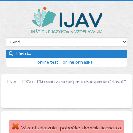
online test
online prihláška
IJaV - "Kto chce viac zarábať, musí sa viac vzdelávať."
Vážení zákazníci, pobočke skončila licencia a