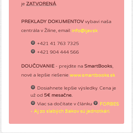
je
ZATVORENÁ
.
PREKLADY DOKUMENTOV
vybaví naša
centrála v Žiline, email:
info@ijav.sk
+421 41 763 7325
+421 904 444 566
DOUČOVANIE
- prejdite na
SmartBooks
,
nové a lepšie riešenie
www.smartbooks.sk
Dosiahnete lepšie výsledky. Cena je
už od
5€ mesačne.
Viac sa dočítate v článku
FORBES
- Aj zo slabých žiakov sú jednotkári.