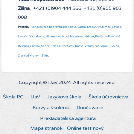
Žilina
, +421 (0)904 444 566, +421 (0)905 903
008
Pobočky
-
Bánovce nad Bebravou
,
Bratislava,
Čadca
,
Kráľovský Chlmec
,
Levice
,
Levoča
,
Michalovce
,
Námestovo
.
Nové Mesto nad Váhom
,
Piešťany
,
Považská
Bystrica
,
Púchov
,
Senec
,
Spišská Nová Ves
,
Trnava,
Vranov nad Topľou
,
Zvolen
,
Žiar nad Hronom
,
Žilina
Copyright © IJaV 2024. All rights reserved.
Škola PC
IJaV
Jazyková škola
Škola účtovníctva
Kurzy a školenia
Doučovanie
Prekladateľská agentúra
Mapa stránok
Online test nový