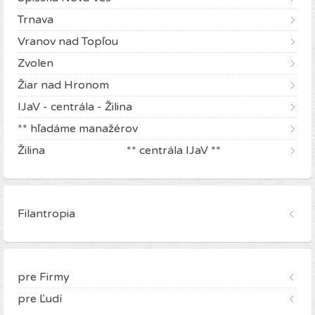
Trnava
Vranov nad Topľou
Zvolen
Žiar nad Hronom
IJaV - centrála - Žilina
** hľadáme manažérov
Žilina ** centrála IJaV **
Filantropia
pre Firmy
pre Ľudí