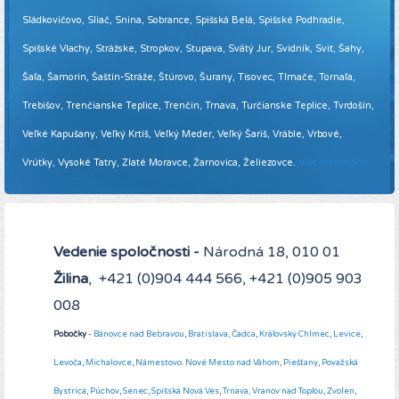
Sládkovičovo, Sliač, Snina, Sobrance, Spišská Belá, Spišské Podhradie,
Spišské Vlachy, Strážske, Stropkov, Stupava, Svätý Jur, Svidník, Svit, Šahy,
Šaľa, Šamorín, Šaštín-Stráže, Štúrovo, Šurany, Tisovec, Tlmače, Tornaľa,
Trebišov, Trenčianske Teplice, Trenčín, Trnava, Turčianske Teplice, Tvrdošín,
Veľké Kapušany, Veľký Krtíš, Veľký Meder, Veľký Šariš, Vráble, Vrbové,
Vrútky, Vysoké Tatry, Zlaté Moravce, Žarnovica, Želiezovce.
Viac informácií ...
Vedenie spoločnosti -
Národná 18, 010 01
Žilina
, +421 (0)904 444 566, +421 (0)905 903
008
Pobočky
-
Bánovce nad Bebravou
,
Bratislava,
Čadca
,
Kráľovský Chlmec
,
Levice
,
Levoča
,
Michalovce
,
Námestovo
.
Nové Mesto nad Váhom
,
Piešťany
,
Považská
Bystrica
,
Púchov
,
Senec
,
Spišská Nová Ves
,
Trnava,
Vranov nad Topľou
,
Zvolen
,