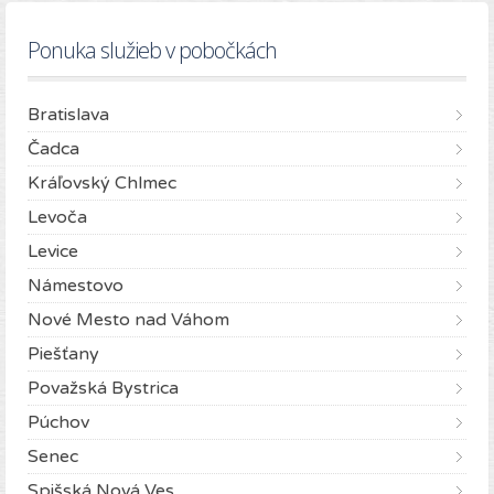
Ponuka služieb v pobočkách
Bratislava
Čadca
Kráľovský Chlmec
Levoča
Levice
Námestovo
Nové Mesto nad Váhom
Piešťany
Považská Bystrica
Púchov
Senec
Spišská Nová Ves