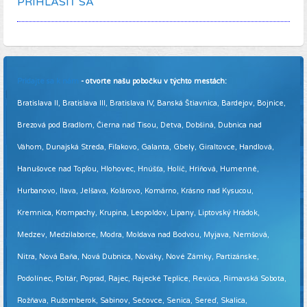
PRIHLÁSIŤ SA
Pridajte sa k nám
- otvorte našu pobočku v týchto mestách:
Bratislava II, Bratislava III, Bratislava IV, Banská Štiavnica, Bardejov, Bojnice,
Brezová pod Bradlom, Čierna nad Tisou, Detva, Dobšiná, Dubnica nad
Váhom, Dunajská Streda, Fiľakovo, Galanta, Gbely, Giraltovce, Handlová,
Hanušovce nad Topľou, Hlohovec, Hnúšťa, Holíč, Hriňová, Humenné,
Hurbanovo, Ilava, Jelšava, Kolárovo, Komárno, Krásno nad Kysucou,
Kremnica, Krompachy, Krupina, Leopoldov, Lipany, Liptovský Hrádok,
Medzev, Medzilaborce, Modra, Moldava nad Bodvou, Myjava, Nemšová,
Nitra, Nová Baňa, Nová Dubnica, Nováky, Nové Zámky, Partizánske,
Podolínec, Poltár, Poprad, Rajec, Rajecké Teplice, Revúca, Rimavská Sobota,
Rožňava, Ružomberok, Sabinov, Sečovce, Senica, Sereď, Skalica,