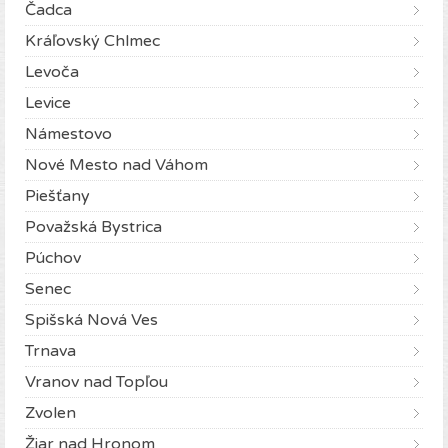
Čadca
Kráľovský Chlmec
Levoča
Levice
Námestovo
Nové Mesto nad Váhom
Piešťany
Považská Bystrica
Púchov
Senec
Spišská Nová Ves
Trnava
Vranov nad Topľou
Zvolen
Žiar nad Hronom