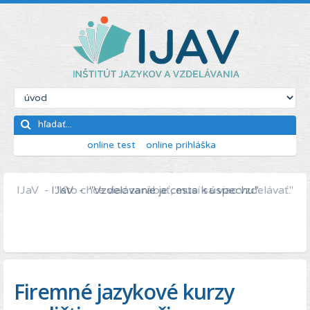
online test
online prihláška
IJaV - "Kto chce viac zarábať, musí sa viac vzdelávať."
Firemné jazykové kurzy