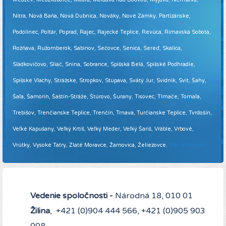
Nitra, Nová Baňa, Nová Dubnica, Nováky, Nové Zámky, Partizánske,
Podolínec, Poltár, Poprad, Rajec, Rajecké Teplice, Revúca, Rimavská Sobota,
Rožňava, Ružomberok, Sabinov, Sečovce, Senica, Sereď, Skalica,
Sládkovičovo, Sliač, Snina, Sobrance, Spišská Belá, Spišské Podhradie,
Spišské Vlachy, Strážske, Stropkov, Stupava, Svätý Jur, Svidník, Svit, Šahy,
Šaľa, Šamorín, Šaštín-Stráže, Štúrovo, Šurany, Tisovec, Tlmače, Tornaľa,
Trebišov, Trenčianske Teplice, Trenčín, Trnava, Turčianske Teplice, Tvrdošín,
Veľké Kapušany, Veľký Krtíš, Veľký Meder, Veľký Šariš, Vráble, Vrbové,
Vrútky, Vysoké Tatry, Zlaté Moravce, Žarnovica, Želiezovce.
Viac informácií ...
Vedenie spoločnosti -
Národná 18, 010 01
Žilina
, +421 (0)904 444 566, +421 (0)905 903