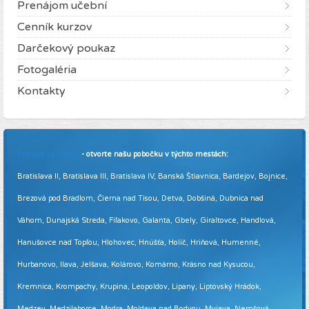
Prenájom učební
Cenník kurzov
Darčekový poukaz
Fotogaléria
Kontakty
Pridajte sa k nám
- otvorte našu pobočku v týchto mestách:
Bratislava II, Bratislava III, Bratislava IV, Banská Štiavnica, Bardejov, Bojnice,
Brezová pod Bradlom, Čierna nad Tisou, Detva, Dobšiná, Dubnica nad
Váhom, Dunajská Streda, Fiľakovo, Galanta, Gbely, Giraltovce, Handlová,
Hanušovce nad Topľou, Hlohovec, Hnúšťa, Holíč, Hriňová, Humenné,
Hurbanovo, Ilava, Jelšava, Kolárovo, Komárno, Krásno nad Kysucou,
Kremnica, Krompachy, Krupina, Leopoldov, Lipany, Liptovský Hrádok,
Medzev, Medzilaborce, Modra, Moldava nad Bodvou, Myjava, Nemšová,