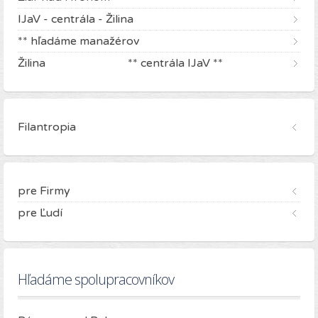
IJaV - centrála - Žilina
** hľadáme manažérov
Žilina ** centrála IJaV **
Filantropia
pre Firmy
pre Ľudí
Hľadáme spolupracovníkov