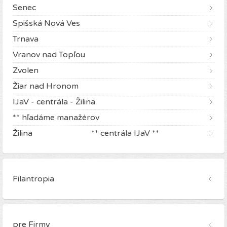
Senec
Spišská Nová Ves
Trnava
Vranov nad Topľou
Zvolen
Žiar nad Hronom
IJaV - centrála - Žilina
** hľadáme manažérov
Žilina ** centrála IJaV **
Filantropia
pre Firmy