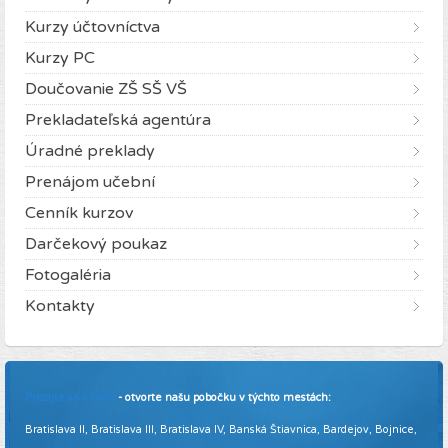
Kurzy účtovníctva
Kurzy PC
Doučovanie ZŠ SŠ VŠ
Prekladateľská agentúra
Úradné preklady
Prenájom učební
Cenník kurzov
Darčekový poukaz
Fotogaléria
Kontakty
Pridajte sa k nám
- otvorte našu pobočku v týchto mestách:
Bratislava II, Bratislava III, Bratislava IV, Banská Štiavnica, Bardejov, Bojnice,