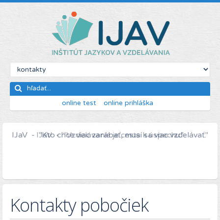
online test
online prihláška
IJaV - "Kto chce viac zarábať, musí sa viac vzdelávať."
Kontakty pobočiek