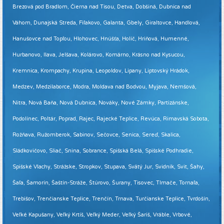
Brezová pod Bradlom, Čierna nad Tisou, Detva, Dobšiná, Dubnica nad
Váhom, Dunajská Streda, Fiľakovo, Galanta, Gbely, Giraltovce, Handlová,
Hanušovce nad Topľou, Hlohovec, Hnúšťa, Holíč, Hriňová, Humenné,
Hurbanovo, Ilava, Jelšava, Kolárovo, Komárno, Krásno nad Kysucou,
Kremnica, Krompachy, Krupina, Leopoldov, Lipany, Liptovský Hrádok,
Medzev, Medzilaborce, Modra, Moldava nad Bodvou, Myjava, Nemšová,
Nitra, Nová Baňa, Nová Dubnica, Nováky, Nové Zámky, Partizánske,
Podolínec, Poltár, Poprad, Rajec, Rajecké Teplice, Revúca, Rimavská Sobota,
Rožňava, Ružomberok, Sabinov, Sečovce, Senica, Sereď, Skalica,
Sládkovičovo, Sliač, Snina, Sobrance, Spišská Belá, Spišské Podhradie,
Spišské Vlachy, Strážske, Stropkov, Stupava, Svätý Jur, Svidník, Svit, Šahy,
Šaľa, Šamorín, Šaštín-Stráže, Štúrovo, Šurany, Tisovec, Tlmače, Tornaľa,
Trebišov, Trenčianske Teplice, Trenčín, Trnava, Turčianske Teplice, Tvrdošín,
Veľké Kapušany, Veľký Krtíš, Veľký Meder, Veľký Šariš, Vráble, Vrbové,