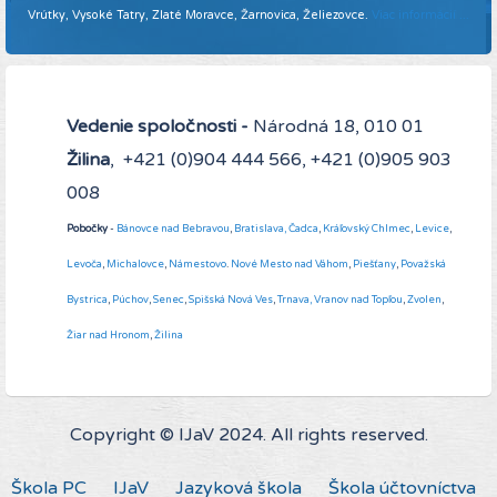
Vrútky, Vysoké Tatry, Zlaté Moravce, Žarnovica, Želiezovce.
Viac informácií ...
Vedenie spoločnosti -
Národná 18, 010 01
Žilina
, +421 (0)904 444 566, +421 (0)905 903
008
Pobočky
-
Bánovce nad Bebravou
,
Bratislava,
Čadca
,
Kráľovský Chlmec
,
Levice
,
Levoča
,
Michalovce
,
Námestovo
.
Nové Mesto nad Váhom
,
Piešťany
,
Považská
Bystrica
,
Púchov
,
Senec
,
Spišská Nová Ves
,
Trnava,
Vranov nad Topľou
,
Zvolen
,
Žiar nad Hronom
,
Žilina
Copyright © IJaV 2024. All rights reserved.
Škola PC
IJaV
Jazyková škola
Škola účtovníctva