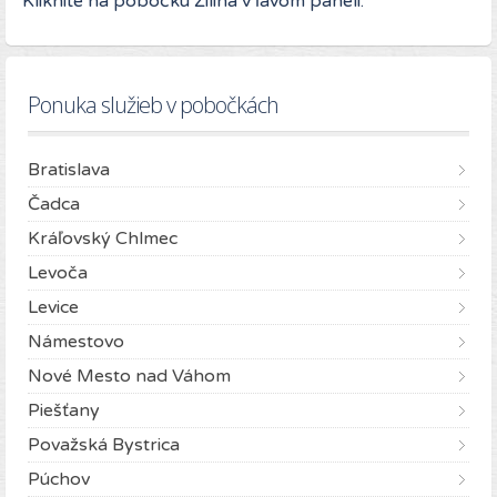
Kliknite na pobočku Žilina v ľavom paneli.
Ponuka služieb v pobočkách
Bratislava
Čadca
Kráľovský Chlmec
Levoča
Levice
Námestovo
Nové Mesto nad Váhom
Piešťany
Považská Bystrica
Púchov