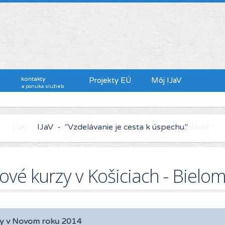
kontakty
Projekty EÚ
Môj IJaV
a ponuka služieb
IJaV - "Kto chce viac zarábať, musí sa viac vzdelávať."
kové kurzy v Košiciach - Biel
y v Novom roku 2014