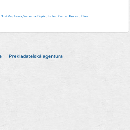
á Nová Ves
,
Trnava,
Vranov nad Topľou
,
Zvolen
,
Žiar nad Hronom
,
Žilina
e
Prekladateľská agentúra