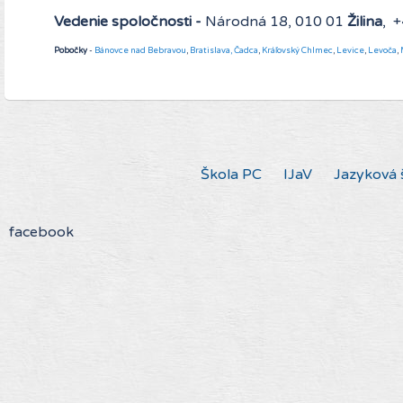
Vedenie spoločnosti -
Národná 18, 010 01
Žilina
, 
Pobočky
-
Bánovce nad Bebravou
,
Bratislava,
Čadca
,
Kráľovský Chlmec
,
Levice
,
Levoča
,
Škola PC
IJaV
Jazyková 
facebook