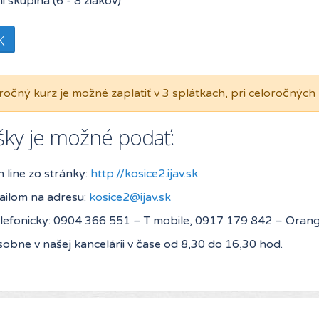
i skupina (6 - 8 žiakov)
k
ročný kurz je možné zaplatiť v 3 splátkach, pri celoročnýc
ášky je možné podať:
 line zo stránky:
http://kosice2.ijav.sk
ilom na adresu:
kosice2@ijav.sk
lefonicky: 0904 366 551 – T mobile, 0917 179 842 – Oran
obne v našej kancelárii v čase od 8,30 do 16,30 hod.