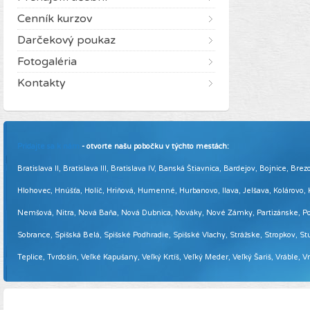
Cenník kurzov
Darčekový poukaz
Fotogaléria
Kontakty
Pridajte sa k nám
- otvorte našu pobočku v týchto mestách:
Bratislava II, Bratislava III, Bratislava IV, Banská Štiavnica, Bardejov, Bojnice,
Hlohovec, Hnúšťa, Holíč, Hriňová, Humenné, Hurbanovo, Ilava, Jelšava, Kolárovo
Nemšová, Nitra, Nová Baňa, Nová Dubnica, Nováky, Nové Zámky, Partizánske, Podol
Sobrance, Spišská Belá, Spišské Podhradie, Spišské Vlachy, Strážske, Stropkov, Stu
Teplice, Tvrdošín, Veľké Kapušany, Veľký Krtíš, Veľký Meder, Veľký Šariš, Vráble, 