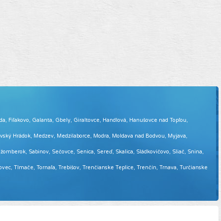
eda, Fiľakovo, Galanta, Gbely, Giraltovce, Handlová, Hanušovce nad Topľou,
tovský Hrádok, Medzev, Medzilaborce, Modra, Moldava nad Bodvou, Myjava,
omberok, Sabinov, Sečovce, Senica, Sereď, Skalica, Sládkovičovo, Sliač, Snina,
sovec, Tlmače, Tornaľa, Trebišov, Trenčianske Teplice, Trenčín, Trnava, Turčianske