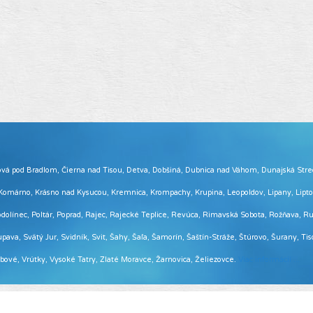
 Brezová pod Bradlom, Čierna nad Tisou, Detva, Dobšiná, Dubnica nad Váhom, Dunajská Str
, Komárno, Krásno nad Kysucou, Kremnica, Krompachy, Krupina, Leopoldov, Lipany, Lip
ínec, Poltár, Poprad, Rajec, Rajecké Teplice, Revúca, Rimavská Sobota, Rožňava, Ruž
pava, Svätý Jur, Svidník, Svit, Šahy, Šaľa, Šamorín, Šaštín-Stráže, Štúrovo, Šurany, Ti
Vrbové, Vrútky, Vysoké Tatry, Zlaté Moravce, Žarnovica, Želiezovce.
Viac informácií ...