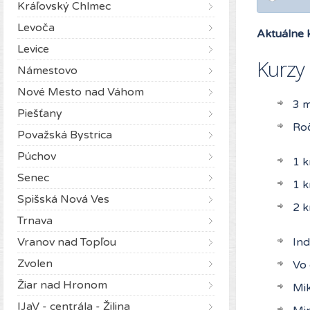
Kráľovský Chlmec
Levoča
Aktuálne 
Levice
Kurzy
Námestovo
Nové Mesto nad Váhom
3 
Piešťany
Ro
Považská Bystrica
Púchov
1 k
Senec
1 k
Spišská Nová Ves
2 k
Trnava
Vranov nad Topľou
Ind
Zvolen
Vo 
Žiar nad Hronom
Mik
IJaV - centrála - Žilina