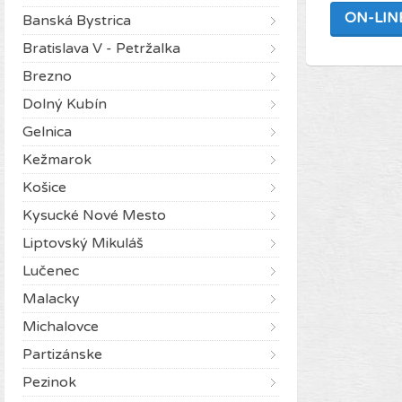
ON-LIN
Banská Bystrica
Bratislava V - Petržalka
Brezno
Dolný Kubín
Gelnica
Kežmarok
Košice
Kysucké Nové Mesto
Liptovský Mikuláš
Lučenec
Malacky
Michalovce
Partizánske
Pezinok