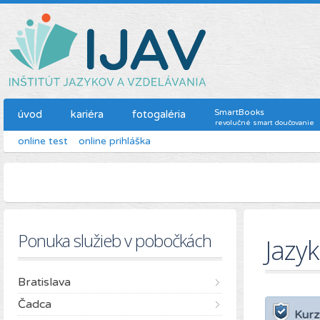
SmartBooks
úvod
kariéra
fotogaléria
revolučné smart doučovanie
online test
online prihláška
Ponuka služieb v pobočkách
Jazy
Bratislava
Čadca
Kurz