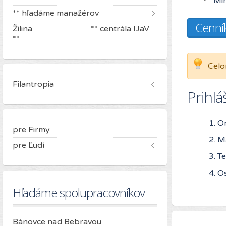
Min
** hľadáme manažérov
Cenní
Žilina ** centrála IJaV
**
Celo
Filantropia
Prihl
On
pre Firmy
Ma
pre Ľudí
Te
Os
Hľadáme spolupracovníkov
Bánovce nad Bebravou