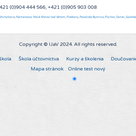
+421 (0)904 444 566, +421 (0)905 903 008
Michalovce
,
Námestovo
.
Nové Mesto nad Váhom
,
Piešťany
,
Považská Bystrica
,
Púchov
,
Senec
,
Spišsk
Copyright © IJaV 2024. All rights reserved.
škola
Škola účtovníctva
Kurzy a školenia
Doučovani
Mapa stránok
Online test nový