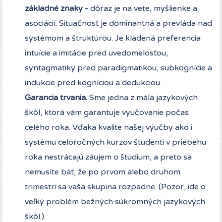
základné znaky -
dôraz je na vete, myšlienke a
asociácií. Situačnosť je dominantná a prevláda nad
systémom a štruktúrou. Je kladená preferencia
intuície a imitácie pred uvedomelosťou,
syntagmatiky pred paradigmatikou, subkognície a
indukcie pred kogníciou a dedukciou.
Garancia trvania.
Sme jedna z mála jazykových
škôl, ktorá vám garantuje vyučovanie počas
celého roka. Vďaka kvalite našej výučby ako i
systému celoročných kurzov študenti v priebehu
roka nestrácajú záujem o štúdium, a preto sa
nemusíte báť, že po prvom alebo druhom
trimestri sa vaša skupina rozpadne. (Pozor, ide o
veľký problém bežných súkromných jazykových
škôl.)