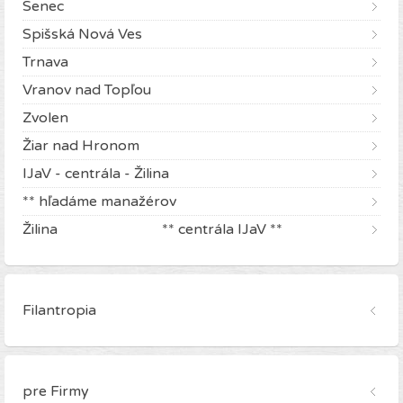
Senec
Spišská Nová Ves
Trnava
Vranov nad Topľou
Zvolen
Žiar nad Hronom
IJaV - centrála - Žilina
** hľadáme manažérov
Žilina ** centrála IJaV **
Filantropia
pre Firmy