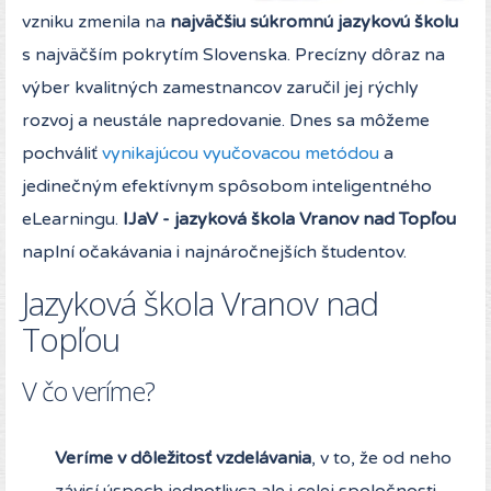
vzniku zmenila na
najväčšiu súkromnú jazykovú školu
s najväčším pokrytím Slovenska. Precízny dôraz na
výber kvalitných zamestnancov zaručil jej rýchly
rozvoj a neustále napredovanie. Dnes sa môžeme
pochváliť
vynikajúcou vyučovacou metódou
a
jedinečným efektívnym spôsobom inteligentného
eLearningu.
IJaV - jazyková škola Vranov nad Topľou
naplní očakávania i najnáročnejších študentov.
Jazyková škola Vranov nad
Topľou
V čo veríme?
Veríme v dôležitosť vzdelávania
, v to, že od neho