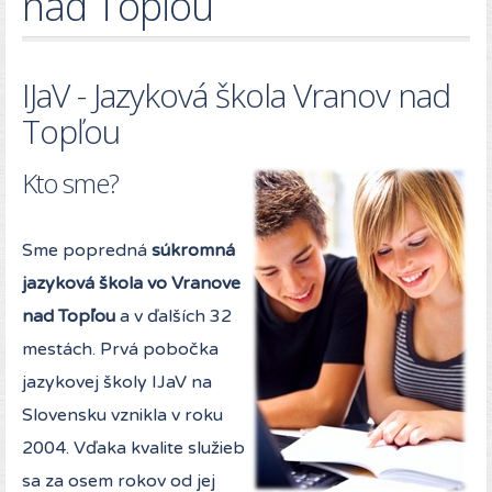
nad Topľou
IJaV - Jazyková škola Vranov nad
Topľou
Kto sme?
Sme popredná
súkromná
jazyková škola vo Vranove
nad Topľou
a v ďalších 32
mestách. Prvá pobočka
jazykovej školy IJaV na
Slovensku vznikla v roku
2004. Vďaka kvalite služieb
sa za osem rokov od jej