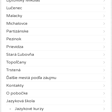
Liptovský Mikuláš
Lučenec
Malacky
Michalovce
Partizánske
Pezinok
Prievidza
Stará Ľubovňa
Topoľčany
Trstená
Ďalšie mestá podľa záujmu
Kontakty
O pobočke
Jazyková škola
Jazykové kurzy