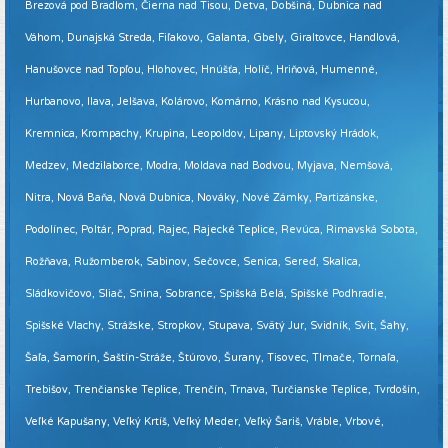
Brezová pod Bradlom, Čierna nad Tisou, Detva, Dobšiná, Dubnica nad
Váhom, Dunajská Streda, Fiľakovo, Galanta, Gbely, Giraltovce, Handlová,
Hanušovce nad Topľou, Hlohovec, Hnúšťa, Holíč, Hriňová, Humenné,
Hurbanovo, Ilava, Jelšava, Kolárovo, Komárno, Krásno nad Kysucou,
Kremnica, Krompachy, Krupina, Leopoldov, Lipany, Liptovský Hrádok,
Medzev, Medzilaborce, Modra, Moldava nad Bodvou, Myjava, Nemšová,
Nitra, Nová Baňa, Nová Dubnica, Nováky, Nové Zámky, Partizánske,
Podolínec, Poltár, Poprad, Rajec, Rajecké Teplice, Revúca, Rimavská Sobota,
Rožňava, Ružomberok, Sabinov, Sečovce, Senica, Sereď, Skalica,
Sládkovičovo, Sliač, Snina, Sobrance, Spišská Belá, Spišské Podhradie,
Spišské Vlachy, Strážske, Stropkov, Stupava, Svätý Jur, Svidník, Svit, Šahy,
Šaľa, Šamorín, Šaštín-Stráže, Štúrovo, Šurany, Tisovec, Tlmače, Tornaľa,
Trebišov, Trenčianske Teplice, Trenčín, Trnava, Turčianske Teplice, Tvrdošín,
Veľké Kapušany, Veľký Krtíš, Veľký Meder, Veľký Šariš, Vráble, Vrbové,