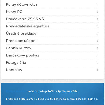
Kurzy účtovníctva
Kurzy PC
Doučovanie ZŠ SŠ VŠ
Prekladateľská agentúra
Úradné preklady
Prenájom učební
Cenník kurzov
Darčekový poukaz
Fotogaléria
Kontakty
Pridajte sa k nám
- otvorte našu pobočku v týchto mestách:
Bratislava II, Bratislava III, Bratislava IV, Banská Štiavnica, Bardejov, Bojnice,