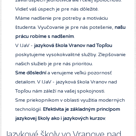
závisí úspech jednotlivca ale i celej spoločnosti.
Vidieť váš úspech je pre nás dôležité.
Máme nadšenie pre potreby a motiváciu
študenta. Vyučovanie je pre nás potešenie,
našu
prácu robíme s nadšením
.
V IJaV -
jazyková škola Vranov nad Topľou
poskytujeme vysokokvalitné služby. Zlepšovanie
našich služieb je pre nás prioritou.
Sme dôslední
a venujeme veľkú pozornosť
detailom. V IJaV - jazyková škola Vranov nad
Topľou nám záleží na vašej spokojnosti.
Sme priekopníkom v oblasti využitia moderných
technológií.
Efektivita je základným princípom
jazykovej školy ako i jazykových kurzov
.
Jazykové školy vo Vranove nad