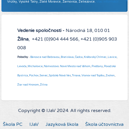
Vrútky, Vysoké Tatry, Zlaté Moravce, Žarnovica, Želiezovce.
Viac informácií ...
Vedenie spoločnosti -
Národná 18, 010 01
Žilina
, +421 (0)904 444 566, +421 (0)905 903
008
Pobočky
-
Bánovce nad Bebravou
,
Bratislava,
Čadca
,
Kráľovský Chlmec
,
Levice
,
Levoča
,
Michalovce
,
Námestovo
.
Nové Mesto nad Váhom
,
Piešťany
,
Považská
Bystrica
,
Púchov
,
Senec
,
Spišská Nová Ves
,
Trnava,
Vranov nad Topľou
,
Zvolen
,
Žiar nad Hronom
,
Žilina
Copyright © IJaV 2024. All rights reserved.
Škola PC
IJaV
Jazyková škola
Škola účtovníctva