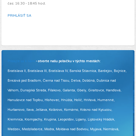
čas: 16:30 - 18:45 hod.
PRIHLÁSIŤ SA
Pridajte sa k nám
- otvorte našu pobočku v týchto mestách:
Bratislava II, Bratislava III, Bratislava IV, Banská Štiavnica, Bardejov, Bojnice,
Brezová pod Bradlom, Čierna nad Tisou, Detva, Dobšiná, Dubnica nad
Váhom, Dunajská Streda, Fiľakovo, Galanta, Gbely, Giraltovce, Handlová,
Hanušovce nad Topľou, Hlohovec, Hnúšťa, Holíč, Hriňová, Humenné,
Hurbanovo, Ilava, Jelšava, Kolárovo, Komárno, Krásno nad Kysucou,
Kremnica, Krompachy, Krupina, Leopoldov, Lipany, Liptovský Hrádok,
Medzev, Medzilaborce, Modra, Moldava nad Bodvou, Myjava, Nemšová,