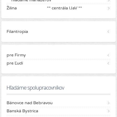
** hľadáme manažérov
Žilina ** centrála IJaV **
Filantropia
pre Firmy
pre Ľudí
Hľadáme spolupracovníkov
Bánovce nad Bebravou
Banská Bystrica