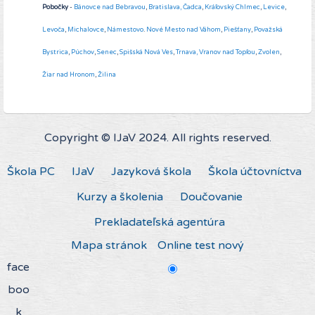
Pobočky
-
Bánovce nad Bebravou
,
Bratislava,
Čadca
,
Kráľovský Chlmec
,
Levice
,
Levoča
,
Michalovce
,
Námestovo
.
Nové Mesto nad Váhom
,
Piešťany
,
Považská
Bystrica
,
Púchov
,
Senec
,
Spišská Nová Ves
,
Trnava,
Vranov nad Topľou
,
Zvolen
,
Žiar nad Hronom
,
Žilina
Copyright © IJaV 2024. All rights reserved.
Škola PC
IJaV
Jazyková škola
Škola účtovníctva
Kurzy a školenia
Doučovanie
Prekladateľská agentúra
Mapa stránok
Online test nový
face
boo
k