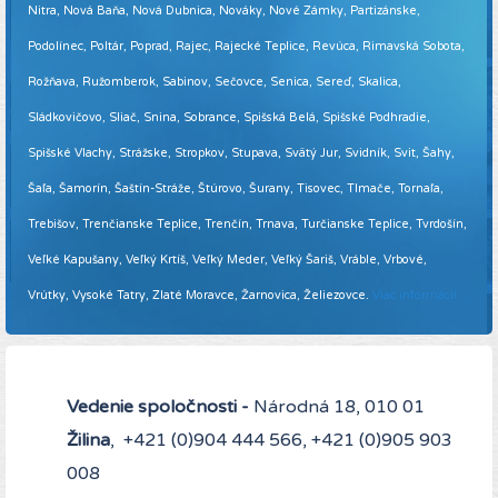
Nitra, Nová Baňa, Nová Dubnica, Nováky, Nové Zámky, Partizánske,
Podolínec, Poltár, Poprad, Rajec, Rajecké Teplice, Revúca, Rimavská Sobota,
Rožňava, Ružomberok, Sabinov, Sečovce, Senica, Sereď, Skalica,
Sládkovičovo, Sliač, Snina, Sobrance, Spišská Belá, Spišské Podhradie,
Spišské Vlachy, Strážske, Stropkov, Stupava, Svätý Jur, Svidník, Svit, Šahy,
Šaľa, Šamorín, Šaštín-Stráže, Štúrovo, Šurany, Tisovec, Tlmače, Tornaľa,
Trebišov, Trenčianske Teplice, Trenčín, Trnava, Turčianske Teplice, Tvrdošín,
Veľké Kapušany, Veľký Krtíš, Veľký Meder, Veľký Šariš, Vráble, Vrbové,
Vrútky, Vysoké Tatry, Zlaté Moravce, Žarnovica, Želiezovce.
Viac informácií ...
Vedenie spoločnosti -
Národná 18, 010 01
Žilina
, +421 (0)904 444 566, +421 (0)905 903
008