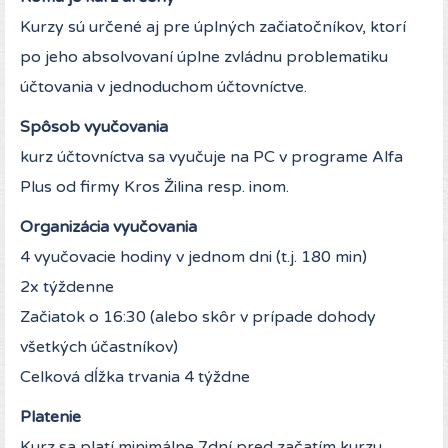
Kurzy sú určené aj pre úplných začiatočníkov, ktorí
po jeho absolvovaní úplne zvládnu problematiku
účtovania v jednoduchom účtovníctve.
Spôsob vyučovania
kurz účtovníctva sa vyučuje na PC v programe Alfa
Plus od firmy Kros Žilina resp. inom.
Organizácia vyučovania
4 vyučovacie hodiny v jednom dni (t.j. 180 min)
2x týždenne
Začiatok o 16:30 (alebo skôr v prípade dohody
všetkých účastníkov)
Celková dĺžka trvania 4 týždne
Platenie
Kurz sa platí minimálne 7dní pred začatím kurzu.