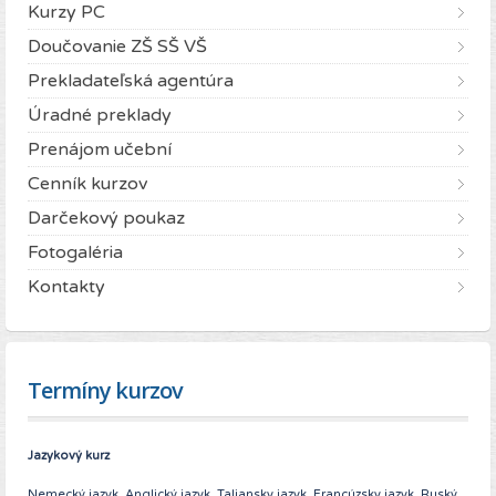
Kurzy PC
Doučovanie ZŠ SŠ VŠ
Prekladateľská agentúra
Úradné preklady
Prenájom učební
Cenník kurzov
Darčekový poukaz
Fotogaléria
Kontakty
Termíny kurzov
Jazykový kurz
Nemecký jazyk, Anglický jazyk, Taliansky jazyk, Francúzsky jazyk, Ruský