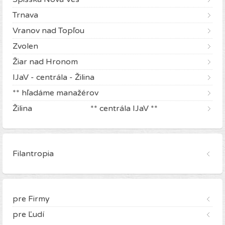
Trnava
Vranov nad Topľou
Zvolen
Žiar nad Hronom
IJaV - centrála - Žilina
** hľadáme manažérov
Žilina ** centrála IJaV **
Filantropia
pre Firmy
pre Ľudí