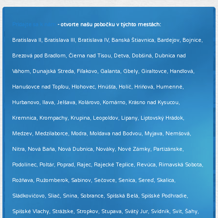
Pridajte sa k nám
- otvorte našu pobočku v týchto mestách:
Bratislava II, Bratislava III, Bratislava IV, Banská Štiavnica, Bardejov, Bojnice,
Brezová pod Bradlom, Čierna nad Tisou, Detva, Dobšiná, Dubnica nad
Váhom, Dunajská Streda, Fiľakovo, Galanta, Gbely, Giraltovce, Handlová,
Hanušovce nad Topľou, Hlohovec, Hnúšťa, Holíč, Hriňová, Humenné,
Hurbanovo, Ilava, Jelšava, Kolárovo, Komárno, Krásno nad Kysucou,
Kremnica, Krompachy, Krupina, Leopoldov, Lipany, Liptovský Hrádok,
Medzev, Medzilaborce, Modra, Moldava nad Bodvou, Myjava, Nemšová,
Nitra, Nová Baňa, Nová Dubnica, Nováky, Nové Zámky, Partizánske,
Podolínec, Poltár, Poprad, Rajec, Rajecké Teplice, Revúca, Rimavská Sobota,
Rožňava, Ružomberok, Sabinov, Sečovce, Senica, Sereď, Skalica,
Sládkovičovo, Sliač, Snina, Sobrance, Spišská Belá, Spišské Podhradie,
Spišské Vlachy, Strážske, Stropkov, Stupava, Svätý Jur, Svidník, Svit, Šahy,