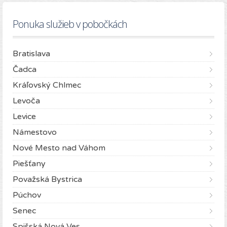
Ponuka služieb v pobočkách
Bratislava
Čadca
Kráľovský Chlmec
Levoča
Levice
Námestovo
Nové Mesto nad Váhom
Piešťany
Považská Bystrica
Púchov
Senec
Spišská Nová Ves