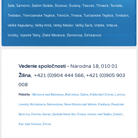
Šaľa, Šamorín, Šaštín-Stráže, Štúrovo, Šurany, Tisovec, Tlmače, Tornaľa,
Trebišov, Trenčianske Teplice, Trenčín, Trnava, Turčianske Teplice, Tvrdošín,
Veľké Kapušany, Veľký Krtíš, Veľký Meder, Veľký Šariš, Vráble, Vrbové,
Vrútky, Vysoké Tatry, Zlaté Moravce, Žarnovica, Želiezovce.
Viac informácií ...
Vedenie spoločnosti -
Národná 18, 010 01
Žilina
, +421 (0)904 444 566, +421 (0)905 903
008
Pobočky
-
Bánovce nad Bebravou
,
Bratislava,
Čadca
,
Kráľovský Chlmec
,
Levice
,
Levoča
,
Michalovce
,
Námestovo
.
Nové Mesto nad Váhom
,
Piešťany
,
Považská
Bystrica
,
Púchov
,
Senec
,
Spišská Nová Ves
,
Trnava,
Vranov nad Topľou
,
Zvolen
,
Žiar nad Hronom
,
Žilina