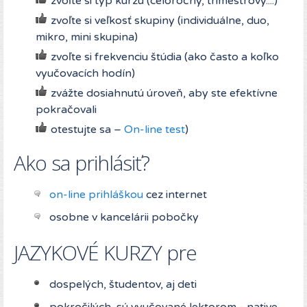
zvoľte si typ kurzu (celoročný, trimestrový....)
zvoľte si veľkosť skupiny (individuálne, duo,
mikro, mini skupina)
zvoľte si frekvenciu štúdia (ako často a koľko
vyučovacích hodín)
zvážte dosiahnutú úroveň, aby ste efektívne
pokračovali
otestujte sa –
On-line test
)
Ako sa prihlásiť?
on-line prihláškou
cez internet
osobne v kancelárii pobočky
JAZYKOVÉ KURZY pre
dospelých, študentov, aj deti