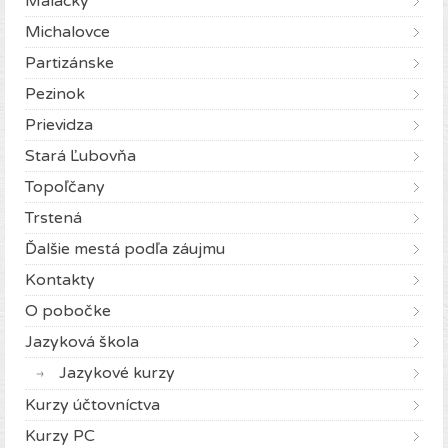
Malacky
Michalovce
Partizánske
Pezinok
Prievidza
Stará Ľubovňa
Topoľčany
Trstená
Ďalšie mestá podľa záujmu
Kontakty
O pobočke
Jazyková škola
Jazykové kurzy
Kurzy účtovníctva
Kurzy PC