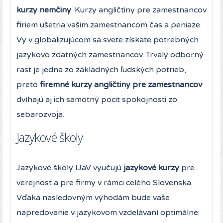
kurzy nemčiny
. Kurzy angličtiny pre zamestnancov
firiem ušetria vašim zamestnancom čas a peniaze.
Vy v globalizujúcom sa svete získate potrebných
jazykovo zdatných zamestnancov. Trvalý odborný
rast je jedna zo základných ľudských potrieb,
preto
firemné kurzy angličtiny pre zamestnancov
dvíhajú aj ich samotný pocit spokojnosti zo
sebarozvoja.
Jazykové školy
Jazykové školy IJaV vyučujú
jazykové kurzy
pre
verejnosť a pre firmy v rámci celého Slovenska.
Vďaka nasledovným výhodám bude vaše
napredovanie v jazykovom vzdelávaní optimálne: