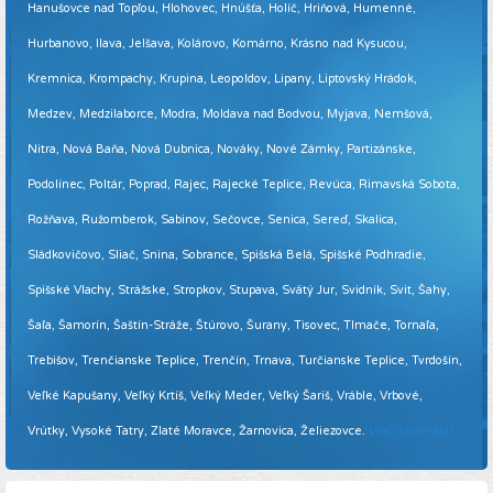
Hanušovce nad Topľou, Hlohovec, Hnúšťa, Holíč, Hriňová, Humenné,
Hurbanovo, Ilava, Jelšava, Kolárovo, Komárno, Krásno nad Kysucou,
Kremnica, Krompachy, Krupina, Leopoldov, Lipany, Liptovský Hrádok,
Medzev, Medzilaborce, Modra, Moldava nad Bodvou, Myjava, Nemšová,
Nitra, Nová Baňa, Nová Dubnica, Nováky, Nové Zámky, Partizánske,
Podolínec, Poltár, Poprad, Rajec, Rajecké Teplice, Revúca, Rimavská Sobota,
Rožňava, Ružomberok, Sabinov, Sečovce, Senica, Sereď, Skalica,
Sládkovičovo, Sliač, Snina, Sobrance, Spišská Belá, Spišské Podhradie,
Spišské Vlachy, Strážske, Stropkov, Stupava, Svätý Jur, Svidník, Svit, Šahy,
Šaľa, Šamorín, Šaštín-Stráže, Štúrovo, Šurany, Tisovec, Tlmače, Tornaľa,
Trebišov, Trenčianske Teplice, Trenčín, Trnava, Turčianske Teplice, Tvrdošín,
Veľké Kapušany, Veľký Krtíš, Veľký Meder, Veľký Šariš, Vráble, Vrbové,
Vrútky, Vysoké Tatry, Zlaté Moravce, Žarnovica, Želiezovce.
Viac informácií ...