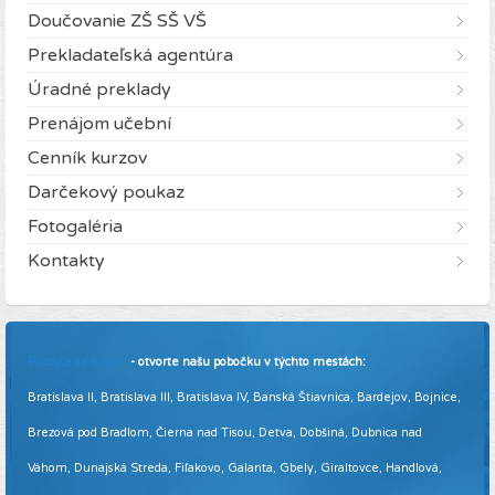
Doučovanie ZŠ SŠ VŠ
Prekladateľská agentúra
Úradné preklady
Prenájom učební
Cenník kurzov
Darčekový poukaz
Fotogaléria
Kontakty
Pridajte sa k nám
- otvorte našu pobočku v týchto mestách:
Bratislava II, Bratislava III, Bratislava IV, Banská Štiavnica, Bardejov, Bojnice,
Brezová pod Bradlom, Čierna nad Tisou, Detva, Dobšiná, Dubnica nad
Váhom, Dunajská Streda, Fiľakovo, Galanta, Gbely, Giraltovce, Handlová,