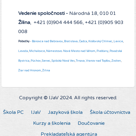
Vedenie spoločnosti -
Národná 18, 010 01
Žilina
, +421 (0)904 444 566, +421 (0)905 903
008
Pobočky
-
Bánovce nad Bebravou
,
Bratislava,
Čadca
,
Kráľovský Chlmec
,
Levice
,
Levoča
,
Michalovce
,
Námestovo
.
Nové Mesto nad Váhom
,
Piešťany
,
Považská
Bystrica
,
Púchov
,
Senec
,
Spišská Nová Ves
,
Trnava,
Vranov nad Topľou
,
Zvolen
,
Žiar nad Hronom
,
Žilina
Copyright © IJaV 2024. All rights reserved.
Škola PC
IJaV
Jazyková škola
Škola účtovníctva
Kurzy a školenia
Doučovanie
Prekladateľská agentúra