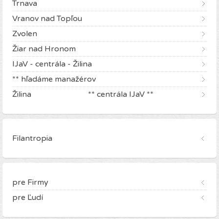
Trnava
Vranov nad Topľou
Zvolen
Žiar nad Hronom
IJaV - centrála - Žilina
** hľadáme manažérov
Žilina ** centrála IJaV **
Filantropia
pre Firmy
pre Ľudí