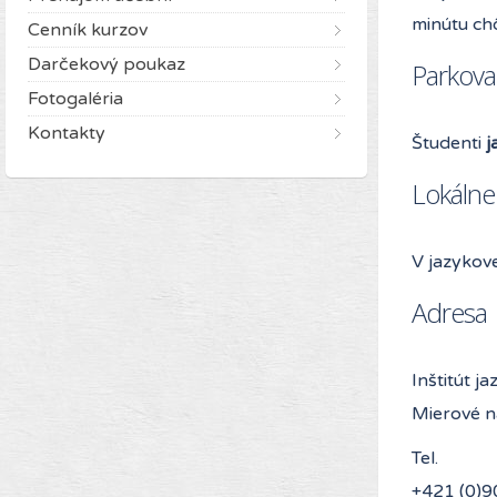
minútu ch
Cenník kurzov
Darčekový poukaz
Parkova
Fotogaléria
Kontakty
Študenti
j
Lokálne 
V jazykove
Adresa
Inštitút j
Mierové n
Tel.
+421 (0)9