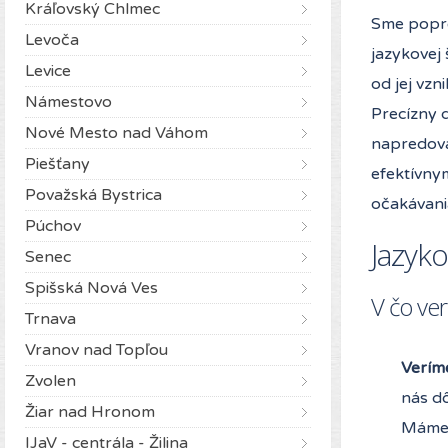
Kráľovský Chlmec
Sme pop
Levoča
jazykovej 
Levice
od jej vzn
Námestovo
Precízny d
Nové Mesto nad Váhom
napredova
Piešťany
efektívny
Považská Bystrica
očakávania
Púchov
Jazyk
Senec
Spišská Nová Ves
V čo ve
Trnava
Vranov nad Topľou
Veríme
Zvolen
nás dô
Žiar nad Hronom
Máme 
IJaV - centrála - Žilina