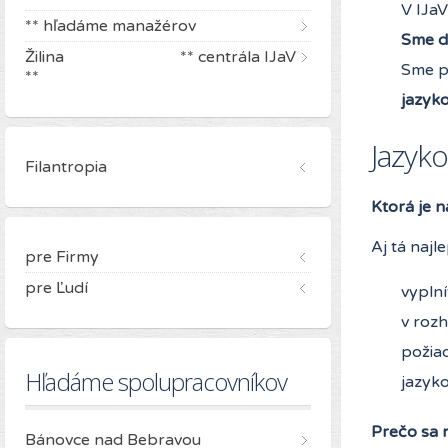
V IJaV
** hľadáme manažérov
Sme d
Žilina ** centrála IJaV
Sme p
**
jazyk
Jazyko
Filantropia
Ktorá je n
Aj tá najl
pre Firmy
pre Ľudí
vyplní
v rozh
požiad
Hľadáme spolupracovníkov
jazyk
Prečo sa 
Bánovce nad Bebravou