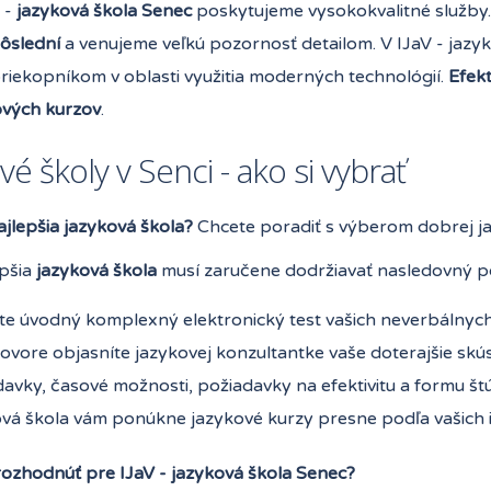
 -
jazyková škola Senec
poskytujeme vysokokvalitné služby. Z
ôslední
a venujeme veľkú pozornosť detailom. V IJaV - jazyk
riekopníkom v oblasti využitia moderných technológií.
Efekt
ových kurzov
.
vé školy v Senci - ako si vybrať
ajlepšia jazyková škola?
Chcete poradiť s výberom dobrej ja
epšia
jazyková škola
musí zaručene dodržiavať nasledovný po
te úvodný komplexný elektronický test vašich neverbálnych
ovore objasníte jazykovej konzultantke vaše doterajšie skúse
avky, časové možnosti, požiadavky na efektivitu a formu št
ová škola vám ponúkne jazykové kurzy presne podľa vašich i
rozhodnúť pre IJaV - jazyková škola Senec?