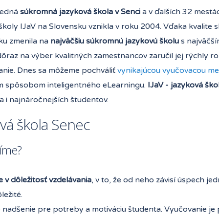
redná
súkromná jazyková škola v Senci
a v ďalších 32 mestá
školy IJaV na Slovensku vznikla v roku 2004. Vďaka kvalite 
iku zmenila na
najväčšiu súkromnú jazykovú školu
s najväčš
ôraz na výber kvalitných zamestnancov zaručil jej rýchly ro
nie. Dnes sa môžeme pochváliť
vynikajúcou vyučovacou m
m spôsobom inteligentného eLearningu.
IJaV - jazyková ško
 i najnáročnejších študentov.
ová škola Senec
ríme?
 v dôležitosť vzdelávania
, v to, že od neho závisí úspech jed
ležité.
nadšenie pre potreby a motiváciu študenta. Vyučovanie je 