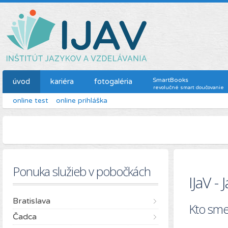
SmartBooks
úvod
kariéra
fotogaléria
revolučné smart doučovanie
online test
online prihláška
Ponuka služieb v pobočkách
IJaV -
Bratislava
Kto sme
Čadca