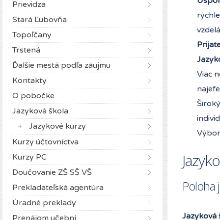
Úspora
Prievidza
rýchl
Stará Ľubovňa
vzdelá
Topoľčany
Prijat
Trstená
Jazyk
Ďalšie mestá podľa záujmu
Viac 
Kontakty
najefe
O pobočke
Širok
Jazyková škola
indivi
Jazykové kurzy
Výbor
Kurzy účtovníctva
Jazyko
Kurzy PC
Doučovanie ZŠ SŠ VŠ
Poloha j
Prekladateľská agentúra
Úradné preklady
Jazyková 
Prenájom učební