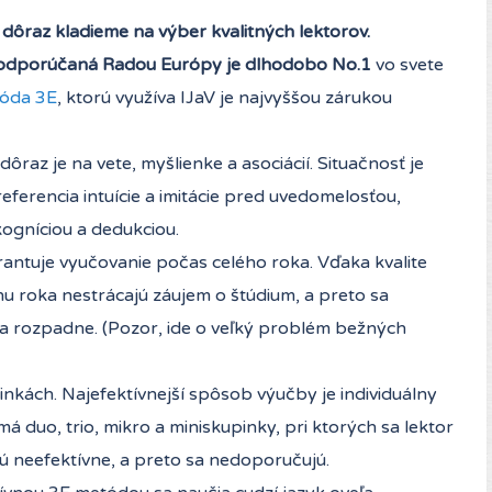
 dôraz kladieme na výber kvalitných lektorov.
odporúčaná Radou Európy je dlhodobo No.1
vo svete
tóda 3E
, ktorú využíva IJaV je najvyššou zárukou
dôraz je na vete, myšlienke a asociácií. Situačnosť je
ferencia intuície a imitácie pred uvedomelosťou,
ogníciou a dedukciou.
antuje vyučovanie počas celého roka. Vďaka kvalite
u roka nestrácajú záujem o štúdium, a preto sa
na rozpadne. (Pozor, ide o veľký problém bežných
nkách. Najefektívnejší spôsob výučby je individuálny
á duo, trio, mikro a miniskupinky, pri ktorých sa lektor
ú neefektívne, a preto sa nedoporučujú.