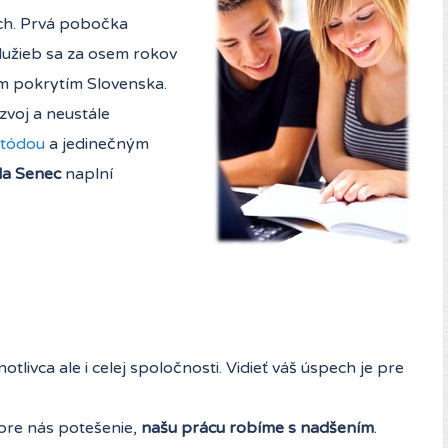
ch. Prvá pobočka
služieb sa za osem rokov
ím pokrytím Slovenska.
zvoj a neustále
etódou
a jedinečným
la Senec
naplní
notlivca ale i celej spoločnosti. Vidieť váš úspech je pre
pre nás potešenie,
našu prácu robíme s nadšením
.