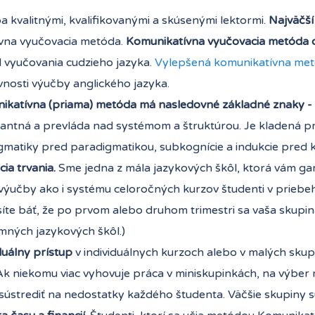
 kvalitnými, kvalifikovanými a skúsenými lektormi.
Najväčší
ívna vyučovacia metóda.
Komunikatívna vyučovacia
metóda
 vyučovania cudzieho jazyka.
Vylepšená komunikatívna me
vnosti výučby anglického jazyka.
ikatívna (priama) metóda má nasledovné základné znaky -
ntná a prevláda nad systémom a štruktúrou. Je kladená pre
matiky pred paradigmatikou, subkognície a indukcie pred k
ia trvania.
Sme jedna z mála jazykových škôl, ktorá vám gar
výučby ako i systému celoročných kurzov študenti v priebeh
íte báť, že po prvom alebo druhom trimestri sa vaša skupi
mných jazykových škôl.)
duálny prístup
v individuálnych kurzoch alebo v malých skupi
Ak niekomu viac vyhovuje práca v miniskupinkách, na výber m
ústrediť na nedostatky každého študenta. Väčšie skupiny s