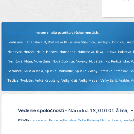
Pridajte sa k nám
- otvorte našu pobočku v týchto mestách:
Bratislava II, Bratislava III, Bratislava IV, Banská Štiavnica, Bardejov, Bojnice,
Hlohovec, Hnúšťa, Holíč, Hriňová, Humenné, Hurbanovo, Ilava, Jelšava, Kolárovo
Nemšová, Nitra, Nová Baňa, Nová Dubnica, Nováky, Nové Zámky, Partizánske, Podol
Sobrance, Spišská Belá, Spišské Podhradie, Spišské Vlachy, Strážske, Stropkov, Stu
Teplice, Tvrdošín, Veľké Kapušany, Veľký Krtíš, Veľký Meder, Veľký Šariš, Vráble, 
Vedenie spoločnosti -
Národná 18, 010 01
Žilina
, 
Pobočky
-
Bánovce nad Bebravou
,
Bratislava,
Čadca
,
Kráľovský Chlmec
,
Levice
,
Levoča
,