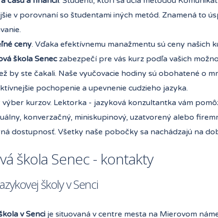
 času a financií
. Študenti, ktorí sa učia metódou Komunika
ejšie v porovnaní so študentami iných metód. Znamená to ú
vanie.
eľné ceny
. Vďaka efektívnemu manažmentu sú ceny našich ku
ová škola Senec
zabezpečí pre vás kurz podľa vašich možnos
než by ste čakali. Naše vyučovacie hodiny sú obohatené o 
ktívnejšie pochopenie a upevnenie cudzieho jazyka.
ý výber kurzov. Lektorka - jazyková konzultantka vám pomô
duálny, konverzačný, miniskupinový, uzatvorený alebo firem
ná dostupnosť. Všetky naše pobočky sa nachádzajú na dobr
vá škola Senec - kontakty
azykovej školy v Senci
škola v Senci
je situovaná v centre mesta na Mierovom náme