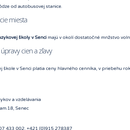
ôdze od autobusovej stanice.
cie miesta
azykovej školy v Senci
majú v okolí dostatočné mnžstvo voln
úpravy cien a zľavy
j škole v Senci platia ceny hlavného cenníka, v priebehu rok
azykov a vzdelávania
am.18, Senec
07 433 002, +421 (0)915 278387