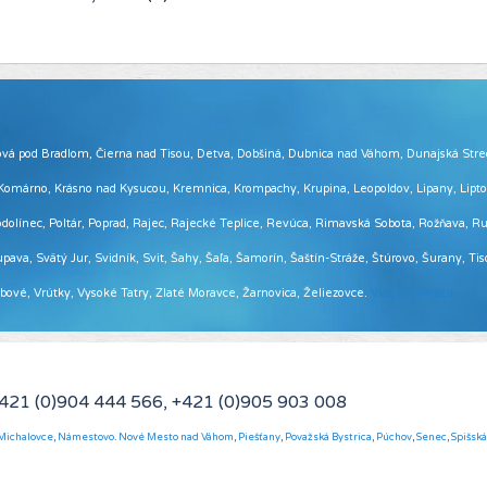
 Brezová pod Bradlom, Čierna nad Tisou, Detva, Dobšiná, Dubnica nad Váhom, Dunajská Str
, Komárno, Krásno nad Kysucou, Kremnica, Krompachy, Krupina, Leopoldov, Lipany, Lip
ínec, Poltár, Poprad, Rajec, Rajecké Teplice, Revúca, Rimavská Sobota, Rožňava, Ruž
pava, Svätý Jur, Svidník, Svit, Šahy, Šaľa, Šamorín, Šaštín-Stráže, Štúrovo, Šurany, Ti
Vrbové, Vrútky, Vysoké Tatry, Zlaté Moravce, Žarnovica, Želiezovce.
Viac informácií ...
+421 (0)904 444 566, +421 (0)905 903 008
Michalovce
,
Námestovo
.
Nové Mesto nad Váhom
,
Piešťany
,
Považská Bystrica
,
Púchov
,
Senec
,
Spišsk