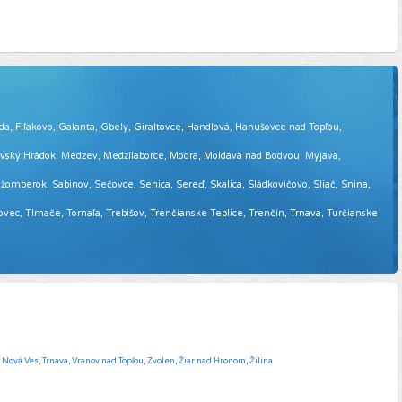
eda, Fiľakovo, Galanta, Gbely, Giraltovce, Handlová, Hanušovce nad Topľou,
tovský Hrádok, Medzev, Medzilaborce, Modra, Moldava nad Bodvou, Myjava,
omberok, Sabinov, Sečovce, Senica, Sereď, Skalica, Sládkovičovo, Sliač, Snina,
sovec, Tlmače, Tornaľa, Trebišov, Trenčianske Teplice, Trenčín, Trnava, Turčianske
á Nová Ves
,
Trnava,
Vranov nad Topľou
,
Zvolen
,
Žiar nad Hronom
,
Žilina