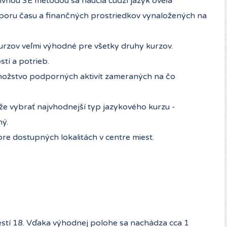
tívnou 3E metódou sa naučia cudzí jazyk oveľa
sporu času a finančných prostriedkov vynaložených na
rzov veľmi výhodné pre všetky druhy kurzov.
tí a potrieb.
množstvo podporných aktivít zameraných na čo
že vybrať najvhodnejší typ jazykového kurzu -
ný.
e dostupných lokalitách v centre miest.
stí 18. Vďaka výhodnej polohe sa nachádza cca 1