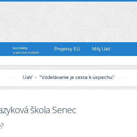
kontakty
Projekty EÚ
Môj IJaV
a ponuka služieb
IJaV - "Kto chce viac zarábať, musí sa viac vzdelávať."
 Jazyková škola Senec
?