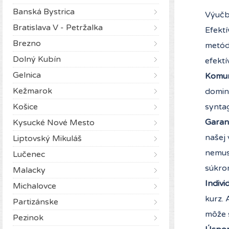
Banská Bystrica
Výučba
Bratislava V - Petržalka
Efekt
Brezno
metód
Dolný Kubín
efektí
Gelnica
Komun
Kežmarok
domina
Košice
syntag
Garanc
Kysucké Nové Mesto
našej 
Liptovský Mikuláš
nemus
Lučenec
súkro
Malacky
Indivi
Michalovce
kurz. 
Partizánske
môže s
Pezinok