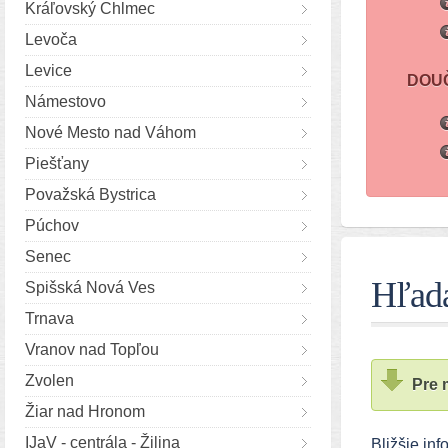
Kráľovský Chlmec
Levoča
Levice
DOU
Námestovo
Nové Mesto nad Váhom
Piešťany
Považská Bystrica
Púchov
Senec
Hľad
Spišská Nová Ves
Trnava
Vranov nad Topľou
Zvolen
Pre 
Žiar nad Hronom
IJaV - centrála - Žilina
Bližšie in