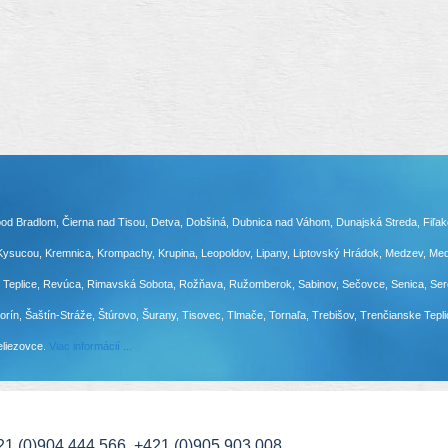
ezová pod Bradlom, Čierna nad Tisou, Detva, Dobšiná, Dubnica nad Váhom, Dunajská Streda, Fi
 Kysucou, Kremnica, Krompachy, Krupina, Leopoldov, Lipany, Liptovský Hrádok, Medzev, M
 Teplice, Revúca, Rimavská Sobota, Rožňava, Ružomberok, Sabinov, Sečovce, Senica, Sereď
morín, Šaštín-Stráže, Štúrovo, Šurany, Tisovec, Tlmače, Tornaľa, Trebišov, Trenčianske Tepl
eliezovce.
Viac informácií ...
21 (0)904 444 566, +421 (0)905 903 008