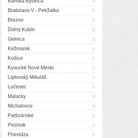
Banská Bystrica
Bratislava V - Petržalka
Brezno
Dolný Kubín
Gelnica
Kežmarok
Košice
Kysucké Nové Mesto
Liptovský Mikuláš
Lučenec
Malacky
Michalovce
Partizánske
Pezinok
Prievidza