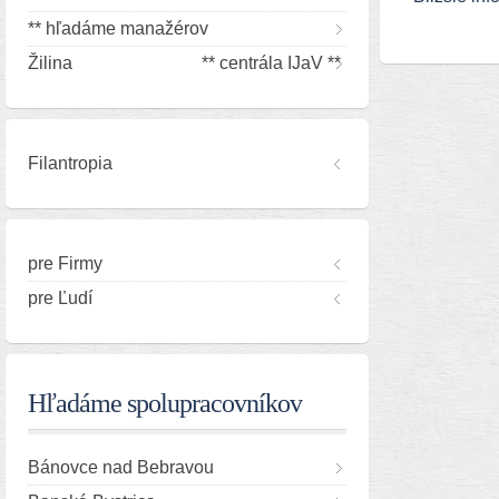
** hľadáme manažérov
Žilina ** centrála IJaV **
Filantropia
pre Firmy
pre Ľudí
Hľadáme spolupracovníkov
Bánovce nad Bebravou