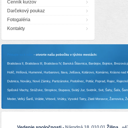
Cenník kurzov
Darčekový poukaz
Fotogaléria
Kontakty
Pridajte sa k nám
- otvorte našu pobočku v týchto mestách:
Bratislava II, Bratislava III, Bratislava IV, Banská Štiavnica, Bardejov, Bojnice, Br
Holíč, Hriňová, Humenné, Hurbanovo, Ilava, Jelšava, Kolárovo, Komárno, Krásno nad
Dubnica, Nováky, Nové Zámky, Partizánske, Podolínec, Poltár, Poprad, Rajec, Rajecké
Spišské Vlachy, Strážske, Stropkov, Stupava, Svätý Jur, Svidník, Svit, Šahy, Šaľa, Ša
Meder, Veľký Šariš, Vráble, Vrbové, Vrútky, Vysoké Tatry, Zlaté Moravce, Žarnovica, Ž
Vedenie spoločnosti -
Národná 18, 010 01
Žilina
, +4