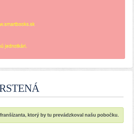
.smartbooks.sk
ú jednotkári.
o TRSTENÁ
anšízanta, ktorý by tu prevádzkoval našu pobočku.