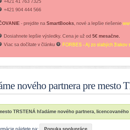
+421 41 763 7325
+421 904 444 566
ČOVANIE
- prejdite na
SmartBooks
, nové a lepšie riešenie
www
Dosiahnete lepšie výsledky. Cena je už od
5€ mesačne.
Viac sa dočítate v článku
FORBES - Aj zo slabých žiakov s
áme nového partnera pre mest
mesto TRSTENÁ hľadáme nového partnera, licencovaného fr
formácie nájdete na:
Ponuka spolupráce