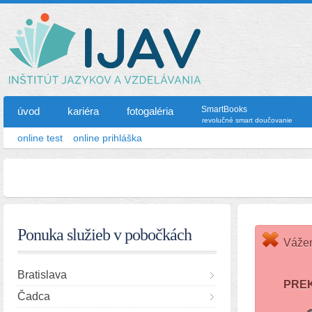
SmartBooks
úvod
kariéra
fotogaléria
revolučné smart doučovanie
online test
online prihláška
Ponuka služieb v pobočkách
Vážen
Bratislava
PRE
Čadca