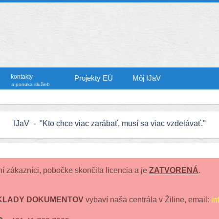
kontakty
Projekty EÚ
Môj IJaV
a ponuka služieb
IJaV - "Kto chce viac zarábať, musí sa viac vzdelávať."
í zákazníci, pobočke skončila licencia a je
ZATVORENÁ
.
KLADY DOKUMENTOV
vybaví naša centrála v Žiline, email:
in