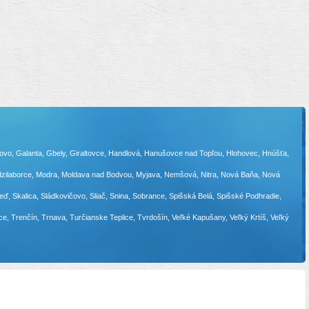
ľakovo, Galanta, Gbely, Giraltovce, Handlová, Hanušovce nad Topľou, Hlohovec, Hnúšťa,
edzilaborce, Modra, Moldava nad Bodvou, Myjava, Nemšová, Nitra, Nová Baňa, Nová
, Skalica, Sládkovičovo, Sliač, Snina, Sobrance, Spišská Belá, Spišské Podhradie,
ice, Trenčín, Trnava, Turčianske Teplice, Tvrdošín, Veľké Kapušany, Veľký Krtíš, Veľký