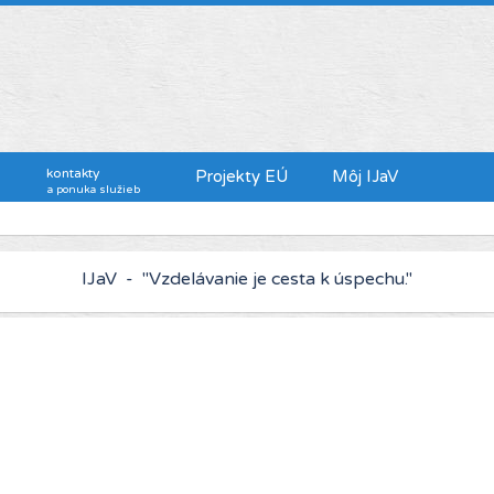
kontakty
Projekty EÚ
Môj IJaV
a ponuka služieb
IJaV - "Kto chce viac zarábať, musí sa viac vzdelávať."