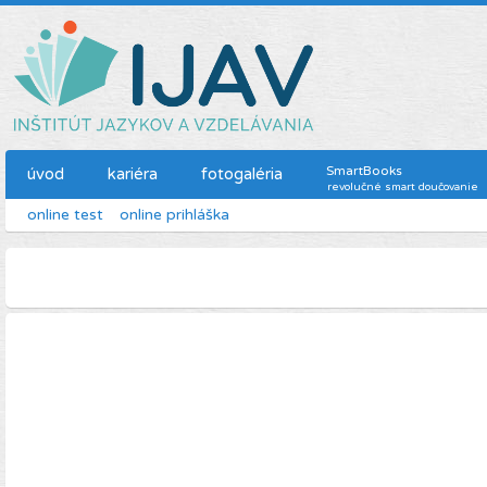
SmartBooks
úvod
kariéra
fotogaléria
revolučné smart doučovanie
online test
online prihláška