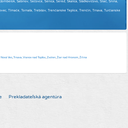
omberok, Sabinov, Sečovce, Senica, Sereď, Skalica, Sládkovičovo, Sliač, Snina,
sovec, Tlmače, Tornaľa, Trebišov, Trenčianske Teplice, Trenčín, Trnava, Turčianske
á Nová Ves
,
Trnava,
Vranov nad Topľou
,
Zvolen
,
Žiar nad Hronom
,
Žilina
e
Prekladateľská agentúra