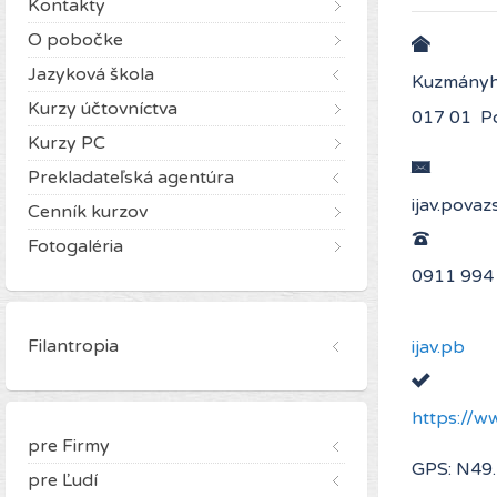
Kontakty
O pobočke
Jazyková škola
Kuzmányh
Kurzy účtovníctva
017 01 Po
Kurzy PC
Prekladateľská agentúra
Cenník kurzov
Fotogaléria
0911 994 
Filantropia
ijav.pb
https://ww
pre Firmy
GPS: N49
pre Ľudí