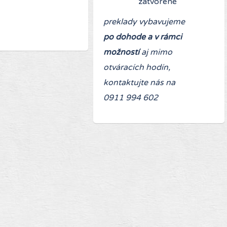
zatvorené
preklady vybavujeme
po dohode a v rámci
možností
aj mimo
otváracích hodín,
kontaktujte nás na
0911 994 602