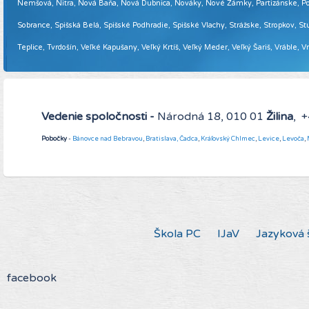
Nemšová, Nitra, Nová Baňa, Nová Dubnica, Nováky, Nové Zámky, Partizánske, Podol
Sobrance, Spišská Belá, Spišské Podhradie, Spišské Vlachy, Strážske, Stropkov, Stu
Teplice, Tvrdošín, Veľké Kapušany, Veľký Krtíš, Veľký Meder, Veľký Šariš, Vráble, 
Vedenie spoločnosti -
Národná 18, 010 01
Žilina
, 
Pobočky
-
Bánovce nad Bebravou
,
Bratislava,
Čadca
,
Kráľovský Chlmec
,
Levice
,
Levoča
,
Škola PC
IJaV
Jazyková 
facebook