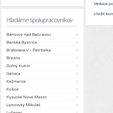
Vedúca po
Uložiť kon
Hľadáme spolupracovníkov
Bánovce nad Bebravou
Banská Bystrica
Bratislava V - Petržalka
Brezno
Dolný Kubín
Gelnica
Kežmarok
Košice
Kysucké Nové Mesto
Liptovský Mikuláš
Lučenec