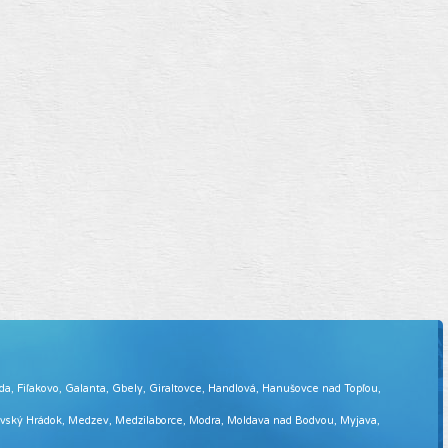
eda, Fiľakovo, Galanta, Gbely, Giraltovce, Handlová, Hanušovce nad Topľou,
tovský Hrádok, Medzev, Medzilaborce, Modra, Moldava nad Bodvou, Myjava,