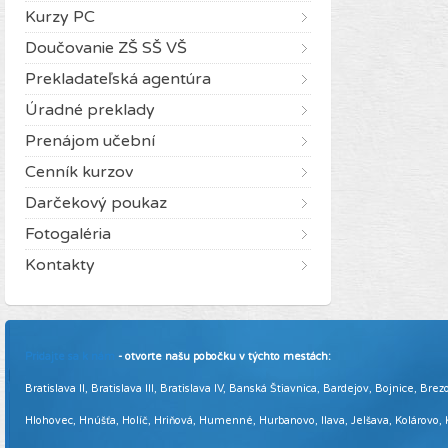
Kurzy PC
Doučovanie ZŠ SŠ VŠ
Prekladateľská agentúra
Úradné preklady
Prenájom učební
Cenník kurzov
Darčekový poukaz
Fotogaléria
Kontakty
Pridajte sa k nám
- otvorte našu pobočku v týchto mestách:
Bratislava II, Bratislava III, Bratislava IV, Banská Štiavnica, Bardejov, Bojnice,
Hlohovec, Hnúšťa, Holíč, Hriňová, Humenné, Hurbanovo, Ilava, Jelšava, Kolárovo