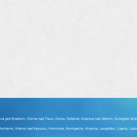
 Brezová pod Bradlom, Čierna nad Tisou, Detva, Dobšiná, Dubnica nad Váhom, Dunajská Str
, Komárno, Krásno nad Kysucou, Kremnica, Krompachy, Krupina, Leopoldov, Lipany, Lip