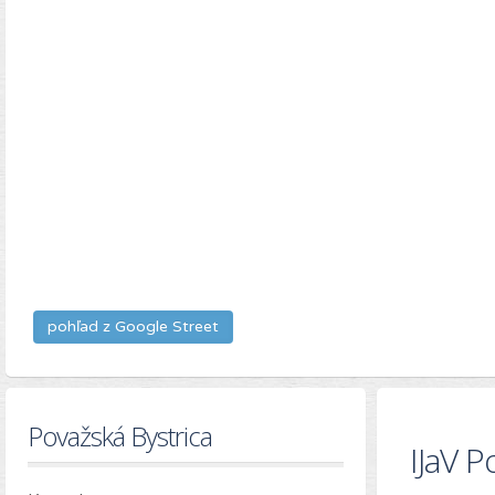
pohľad z Google Street
Považská Bystrica
IJaV P