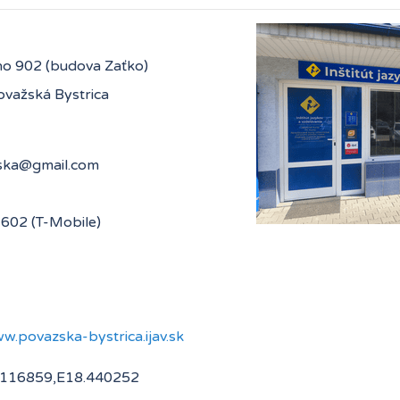
o 902 (budova Zaťko)
važská Bystrica
602 (T-Mobile)
w.povazska-bystrica.ijav.sk
.116859,E18.440252