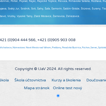
ínec, Poltár, Poprad, Rajec, Rajecké Teplice, Revúca, Rimavská Sobota, Rožňava, Ruž
pava, Svätý Jur, Svidník, Svit, Šahy, Šaľa, Šamorín, Šaštín-Stráže, Štúrovo, Šurany, Ti
Vrbové, Vrútky, Vysoké Tatry, Zlaté Moravce, Žarnovica, Želiezovce.
Viac informácií ...
+421 (0)904 444 566, +421 (0)905 903 008
Michalovce
,
Námestovo
.
Nové Mesto nad Váhom
,
Piešťany
,
Považská Bystrica
,
Púchov
,
Senec
,
Spišsk
Copyright © IJaV 2024. All rights reserved.
škola
Škola účtovníctva
Kurzy a školenia
Doučovani
Mapa stránok
Online test nový