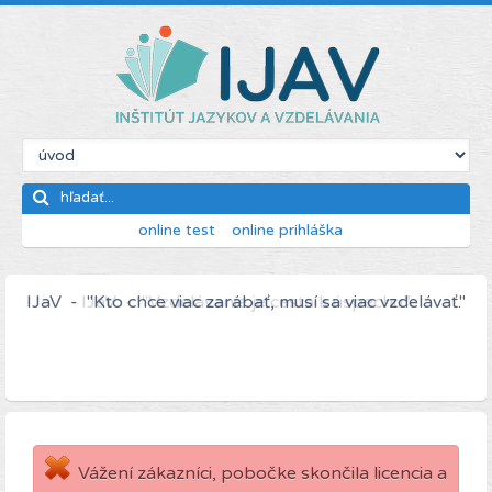
online test
online prihláška
IJaV - "Kto chce viac zarábať, musí sa viac vzdelávať."
Vážení zákazníci, pobočke skončila licencia a