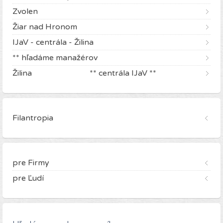
Zvolen
Žiar nad Hronom
IJaV - centrála - Žilina
** hľadáme manažérov
Žilina ** centrála IJaV **
Filantropia
pre Firmy
pre Ľudí