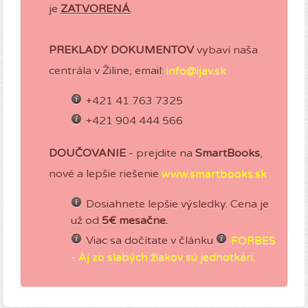
je
ZATVORENÁ
.
PREKLADY DOKUMENTOV
vybaví naša
centrála v Žiline, email:
info@ijav.sk
+421 41 763 7325
+421 904 444 566
DOUČOVANIE
- prejdite na
SmartBooks
,
nové a lepšie riešenie
www.smartbooks.sk
Dosiahnete lepšie výsledky. Cena je
už od
5€ mesačne.
Viac sa dočítate v článku
FORBES
- Aj zo slabých žiakov sú jednotkári.