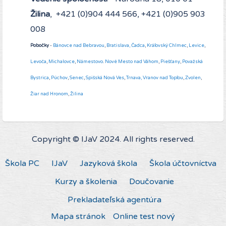
Žilina
, +421 (0)904 444 566, +421 (0)905 903
008
Pobočky
-
Bánovce nad Bebravou
,
Bratislava,
Čadca
,
Kráľovský Chlmec
,
Levice
,
Levoča
,
Michalovce
,
Námestovo
.
Nové Mesto nad Váhom
,
Piešťany
,
Považská
Bystrica
,
Púchov
,
Senec
,
Spišská Nová Ves
,
Trnava,
Vranov nad Topľou
,
Zvolen
,
Žiar nad Hronom
,
Žilina
Copyright © IJaV 2024. All rights reserved.
Škola PC
IJaV
Jazyková škola
Škola účtovníctva
Kurzy a školenia
Doučovanie
Prekladateľská agentúra
Mapa stránok
Online test nový