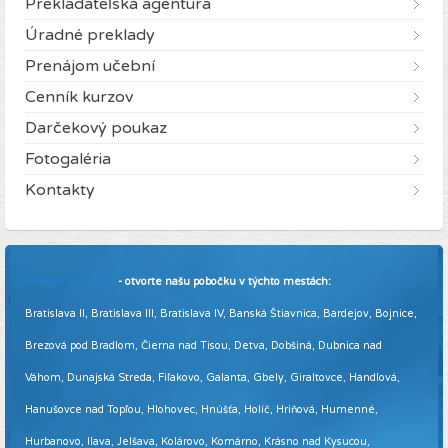
Prekladateľská agentúra
Úradné preklady
Prenájom učební
Cenník kurzov
Darčekový poukaz
Fotogaléria
Kontakty
Pridajte sa k nám
- otvorte našu pobočku v týchto mestách:
Bratislava II, Bratislava III, Bratislava IV, Banská Štiavnica, Bardejov, Bojnice,
Brezová pod Bradlom, Čierna nad Tisou, Detva, Dobšiná, Dubnica nad
Váhom, Dunajská Streda, Fiľakovo, Galanta, Gbely, Giraltovce, Handlová,
Hanušovce nad Topľou, Hlohovec, Hnúšťa, Holíč, Hriňová, Humenné,
Hurbanovo, Ilava, Jelšava, Kolárovo, Komárno, Krásno nad Kysucou,