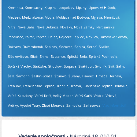
Kremnica, Krompachy, Krupina, Leopoldov, Lipany, Liptovský Hrádok,
Medzev, Medzilaborce, Modra, Moldava nad Bodvou, Myjava, Nemšová,
Nitra, Nová Baňa, Nová Dubnica, Nováky, Nové Zámky, Partizánske,
Podolínec, Poltár, Poprad, Rajec, Rajecké Teplice, Revúca, Rimavská Sobota,
Rožňava, Ružomberok, Sabinov, Sečovce, Senica, Sereď, Skalica,
Sládkovičovo, Sliač, Snina, Sobrance, Spišská Belá, Spišské Podhradie,
Spišské Vlachy, Strážske, Stropkov, Stupava, Svätý Jur, Svidník, Svit, Šahy,
Šaľa, Šamorín, Šaštín-Stráže, Štúrovo, Šurany, Tisovec, Tlmače, Tornaľa,
Trebišov, Trenčianske Teplice, Trenčín, Trnava, Turčianske Teplice, Tvrdošín,
Veľké Kapušany, Veľký Krtíš, Veľký Meder, Veľký Šariš, Vráble, Vrbové,
Vrútky, Vysoké Tatry, Zlaté Moravce, Žarnovica, Želiezovce.
Viac informácií ...
Vedenie spoločnosti -
Národná 18, 010 01