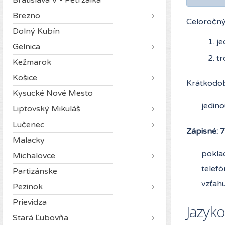
Brezno
Celoročný
Dolný Kubín
je
Gelnica
tr
Kežmarok
Košice
Krátkodob
Kysucké Nové Mesto
jedino
Liptovský Mikuláš
Lučenec
Zápisné: 
Malacky
poklad
Michalovce
telef
Partizánske
vzťahu
Pezinok
Prievidza
Jazyk
Stará Ľubovňa