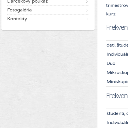
Darčekový poukaz
trimestrov
Fotogaléria
kurz.
Kontakty
Frekven
deti, štud
Individuál
Duo
Mikrosku
Miniskupi
Frekven
študenti, 
Individuál