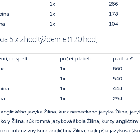
1x
266
pina
1x
178
na
1x
104
cia 5 x 2hod týždenne (120 hod)
enti, dospelí
počet platieb
platba €
ne
1x
660
1x
540
pina
1x
444
na
1x
294
 anglického jazyka Žilina, kurz nemeckého jazyka Žilina, jazy
koly Žilina, súkromná jazyková škola Žilina, kurzy angličtiny 
lina, intenzívny kurz angličtiny Žilina, najlepšia jazyková škol