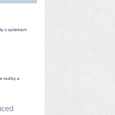
y o splátkach
e služby a
nced