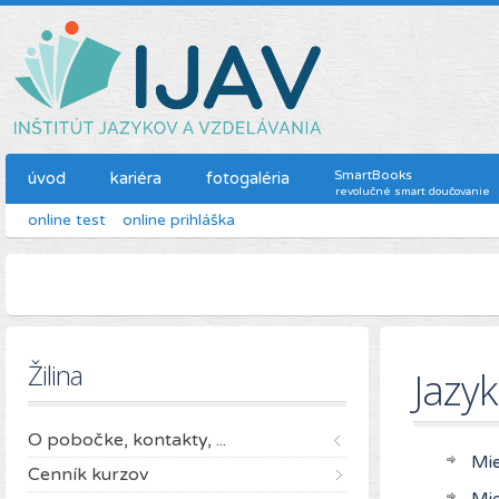
SmartBooks
úvod
kariéra
fotogaléria
revolučné smart doučovanie
online test
online prihláška
Žilina
Jazyk
O pobočke, kontakty, ...
Mie
Cenník kurzov
Mie