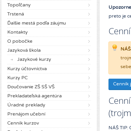
Topoľčany
Upozorne
Trstená
preto je 
Ďalšie mestá podľa záujmu
Cenník
Kontakty
O pobočke
NÁŠ 
Jazyková škola
troj
Jazykové kurzy
sebe
Kurzy účtovníctva
Kurzy PC
Cenník 
Doučovanie ZŠ SŠ VŠ
Prekladateľská agentúra
Cenní
Úradné preklady
(troj
Prenájom učební
Cenník kurzov
NÁŠ TIP: 