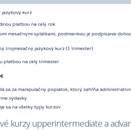
 jazykový kurz
dinou platbou na celý rok
omi mesačnými splátkami, podmienkou je podpísanie dohod
ý trojmesačný jazykový kurz (1 trimester)
u platbou na celý trimester
7€
á sa za manipulačný poplatok, ktorý zahŕňa administratívn
ónne výdavky
je sa na všetky typy kurzov
ové kurzy upperintermediate a adva