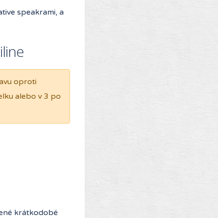
tive speakrami, a
line
avu oproti
lku alebo v 3 po
edené krátkodobé