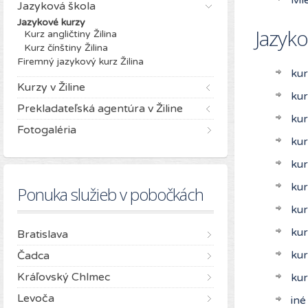
Jazyková škola
Jazykové kurzy
Jazyko
Kurz angličtiny Žilina
Kurz čínštiny Žilina
Firemný jazykový kurz Žilina
kur
Kurzy v Žiline
kur
Prekladateľská agentúra v Žiline
kur
Fotogaléria
kur
kur
kur
Ponuka služieb v pobočkách
kur
kur
Bratislava
kur
Čadca
Kráľovský Chlmec
kur
Levoča
iné