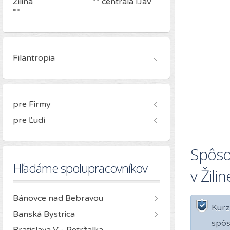
Žilina ** centrála IJaV
**
Filantropia
pre Firmy
pre Ľudí
Spôsob
Hľadáme spolupracovníkov
v Žilin
Bánovce nad Bebravou
Kurz
Banská Bystrica
spôs
Bratislava V - Petržalka