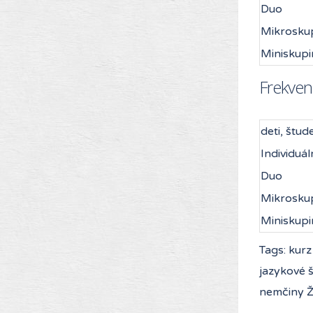
Duo
Mikrosku
Miniskupi
Frekven
deti, štud
Individuál
Duo
Mikrosku
Miniskupi
Tags: kurz
jazykové š
nemčiny Ži