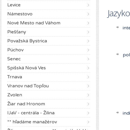
Levice
Jazyko
Námestovo
Nové Mesto nad Váhom
int
Piešťany
Považská Bystrica
Púchov
pol
Senec
Spišská Nová Ves
Trnava
Vranov nad Topľou
Zvolen
Žiar nad Hronom
IJaV - centrála - Žilina
ind
** hľadáme manažérov