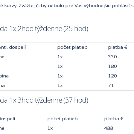
é kurzy. Zvážte, či by nebolo pre Vás výhodnejšie prihlásiť 
cia 1x 2hod týždenne (25 hod)
enti, dospelí
počet platieb
platba €
ne
1x
330
1x
180
pina
1x
120
na
1x
71
cia 1x 3hod týždenne (37 hod)
dospelí
počet platieb
platba €
ne
1x
488