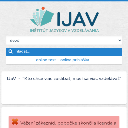
online test
online prihláška
IJaV - "Kto chce viac zarábať, musí sa viac vzdelávať."
Vážení zákazníci, pobočke skončila licencia a