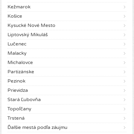
Kežmarok
Košice
Kysucké Nové Mesto
Liptovský Mikuláš
Lučenec
Malacky
Michalovce
Partizánske
Pezinok
Prievidza
Stará Ľubovňa
Topoľčany
Trstená
Ďalšie mestá podľa záujmu