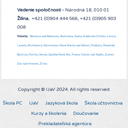
Vedenie spoločnosti -
Národná 18, 010 01
Žilina
, +421 (0)904 444 566, +421 (0)905 903
008
Pobočky
-
Bánovce nad Bebravou
,
Bratislava,
Čadca
,
Kráľovský Chlmec
,
Levice
,
Levoča
,
Michalovce
,
Námestovo
.
Nové Mesto nad Váhom
,
Piešťany
,
Považská
Bystrica
,
Púchov
,
Senec
,
Spišská Nová Ves
,
Trnava,
Vranov nad Topľou
,
Zvolen
,
Žiar nad Hronom
,
Žilina
Copyright © IJaV 2024. All rights reserved.
Škola PC
IJaV
Jazyková škola
Škola účtovníctva
Kurzy a školenia
Doučovanie
Prekladateľská agentúra