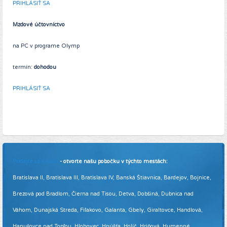
PRIHLÁSIŤ SA
Mzdové účtovníctvo
na PC v programe Olymp
termín:
dohodou
PRIHLÁSIŤ SA
Pridajte sa k nám
- otvorte našu pobočku v týchto mestách:
Bratislava II, Bratislava III, Bratislava IV, Banská Štiavnica, Bardejov, Bojnice,
Brezová pod Bradlom, Čierna nad Tisou, Detva, Dobšiná, Dubnica nad
Váhom, Dunajská Streda, Fiľakovo, Galanta, Gbely, Giraltovce, Handlová,
Hanušovce nad Topľou, Hlohovec, Hnúšťa, Holíč, Hriňová, Humenné,