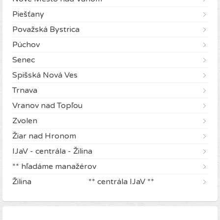
Piešťany
Považská Bystrica
Púchov
Senec
Spišská Nová Ves
Trnava
Vranov nad Topľou
Zvolen
Žiar nad Hronom
IJaV - centrála - Žilina
** hľadáme manažérov
Žilina ** centrála IJaV **