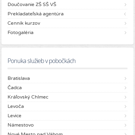
Doučovanie ZŠ SŠ VŠ
Prekladateľská agentúra
Cenník kurzov
Fotogaléria
Ponuka služieb v pobočkách
Bratislava
Čadca
Kráľovský Chlmec
Levoča
Levice
Námestovo
Nové Mesto nad Váhom