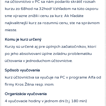
na účtovníctvo v PC sa nám podarilo skrátiť rozsah
kurzu zo 68hod na 32hod! Vzhľadom na túto úsporu
sme výrazne znížili i cenu za kurz. Ak hľadáte
najkvalitnejší kurz za rozumnú cenu, ste na správnom
mieste.
Komu je kurz určený
Kurzy sú určené aj pre úplných začiatočníkov, ktorí
po jeho absolvovaní úplne zvládnu problematiku
účtovania v jednoduchom účtovníctve.
Spôsob vyučovania
kurz účtovníctva sa vyučuje na PC v programe Alfa od
firmy Kros Žilina resp. inom.
Organizácia vyučovania
4 vyučovacie hodiny v jednom dni (t.j. 180 min)