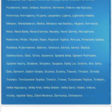
Hurbanovo, Ilava, Jelšava, Kolárovo, Komárno, Krásno nad Kysucou,
Kremnica, Krompachy, Krupina, Leopoldov, Lipany, Liptovský Hrádok,
Medzev, Medzilaborce, Modra, Moldava nad Bodvou, Myjava, Nemšová,
Nitra, Nová Baňa, Nová Dubnica, Nováky, Nové Zámky, Partizánske,
Podolínec, Poltár, Poprad, Rajec, Rajecké Teplice, Revúca, Rimavská Sobota,
Rožňava, Ružomberok, Sabinov, Sečovce, Senica, Sereď, Skalica,
Sládkovičovo, Sliač, Snina, Sobrance, Spišská Belá, Spišské Podhradie,
Spišské Vlachy, Strážske, Stropkov, Stupava, Svätý Jur, Svidník, Svit, Šahy,
Šaľa, Šamorín, Šaštín-Stráže, Štúrovo, Šurany, Tisovec, Tlmače, Tornaľa,
Trebišov, Trenčianske Teplice, Trenčín, Trnava, Turčianske Teplice, Tvrdošín,
Veľké Kapušany, Veľký Krtíš, Veľký Meder, Veľký Šariš, Vráble, Vrbové,
Vrútky, Vysoké Tatry, Zlaté Moravce, Žarnovica, Želiezovce.
Viac informácií ...