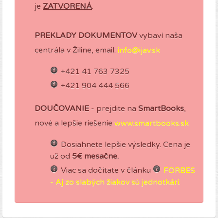
je
ZATVORENÁ
.
PREKLADY DOKUMENTOV
vybaví naša
centrála v Žiline, email:
info@ijav.sk
+421 41 763 7325
+421 904 444 566
DOUČOVANIE
- prejdite na
SmartBooks
,
nové a lepšie riešenie
www.smartbooks.sk
Dosiahnete lepšie výsledky. Cena je
už od
5€ mesačne.
Viac sa dočítate v článku
FORBES
- Aj zo slabých žiakov sú jednotkári.