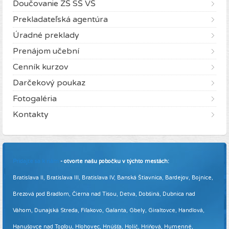
Doučovanie ZŠ SŠ VŠ
Prekladateľská agentúra
Úradné preklady
Prenájom učební
Cenník kurzov
Darčekový poukaz
Fotogaléria
Kontakty
Pridajte sa k nám
- otvorte našu pobočku v týchto mestách:
Bratislava II, Bratislava III, Bratislava IV, Banská Štiavnica, Bardejov, Bojnice,
Brezová pod Bradlom, Čierna nad Tisou, Detva, Dobšiná, Dubnica nad
Váhom, Dunajská Streda, Fiľakovo, Galanta, Gbely, Giraltovce, Handlová,
Hanušovce nad Topľou, Hlohovec, Hnúšťa, Holíč, Hriňová, Humenné,