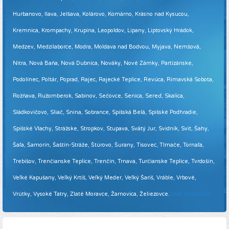
Hurbanovo, Ilava, Jelšava, Kolárovo, Komárno, Krásno nad Kysucou,
Kremnica, Krompachy, Krupina, Leopoldov, Lipany, Liptovský Hrádok,
Medzev, Medzilaborce, Modra, Moldava nad Bodvou, Myjava, Nemšová,
Nitra, Nová Baňa, Nová Dubnica, Nováky, Nové Zámky, Partizánske,
Podolínec, Poltár, Poprad, Rajec, Rajecké Teplice, Revúca, Rimavská Sobota,
Rožňava, Ružomberok, Sabinov, Sečovce, Senica, Sereď, Skalica,
Sládkovičovo, Sliač, Snina, Sobrance, Spišská Belá, Spišské Podhradie,
Spišské Vlachy, Strážske, Stropkov, Stupava, Svätý Jur, Svidník, Svit, Šahy,
Šaľa, Šamorín, Šaštín-Stráže, Štúrovo, Šurany, Tisovec, Tlmače, Tornaľa,
Trebišov, Trenčianske Teplice, Trenčín, Trnava, Turčianske Teplice, Tvrdošín,
Veľké Kapušany, Veľký Krtíš, Veľký Meder, Veľký Šariš, Vráble, Vrbové,
Vrútky, Vysoké Tatry, Zlaté Moravce, Žarnovica, Želiezovce.
Viac informácií ...