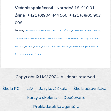
Vedenie spoločnosti -
Národná 18, 010 01
Žilina
, +421 (0)904 444 566, +421 (0)905 903
008
Pobočky
-
Bánovce nad Bebravou
,
Bratislava,
Čadca
,
Kráľovský Chlmec
,
Levice
,
Levoča
,
Michalovce
,
Námestovo
.
Nové Mesto nad Váhom
,
Piešťany
,
Považská
Bystrica
,
Púchov
,
Senec
,
Spišská Nová Ves
,
Trnava,
Vranov nad Topľou
,
Zvolen
,
Žiar nad Hronom
,
Žilina
Copyright © IJaV 2024. All rights reserved.
Škola PC
IJaV
Jazyková škola
Škola účtovníctva
Kurzy a školenia
Doučovanie
Prekladateľská agentúra