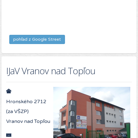
pohľad z Google Street
IJaV Vranov nad Topľou
Hronského 2712
(za VŠZP)
Vranov nad Topľou