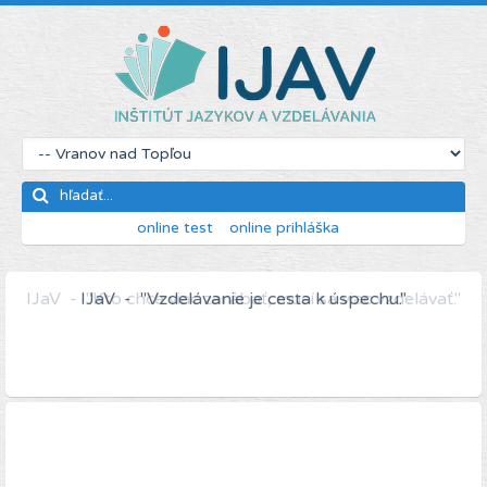
online test
online prihláška
IJaV - "Kto chce viac zarábať, musí sa viac vzdelávať."
IJaV - "Vzdelávanie je cesta k úspechu."