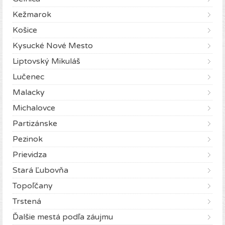
Kežmarok
Košice
Kysucké Nové Mesto
Liptovský Mikuláš
Lučenec
Malacky
Michalovce
Partizánske
Pezinok
Prievidza
Stará Ľubovňa
Topoľčany
Trstená
Ďalšie mestá podľa záujmu