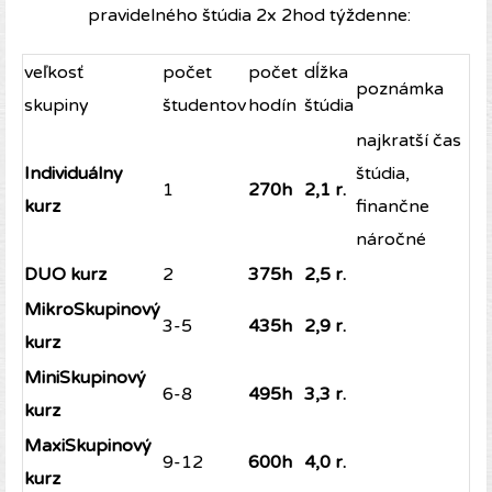
pravidelného štúdia 2x 2hod týždenne:
veľkosť
počet
počet
dĺžka
poznámka
skupiny
študentov
hodín
štúdia
najkratší čas
Individuálny
štúdia,
1
270h
2,1 r.
kurz
finančne
náročné
DUO kurz
2
375h
2,5 r.
MikroSkupinový
3-5
435h
2,9 r.
kurz
MiniSkupinový
6-8
495h
3,3 r.
kurz
MaxiSkupinový
9-12
600h
4,0 r.
kurz