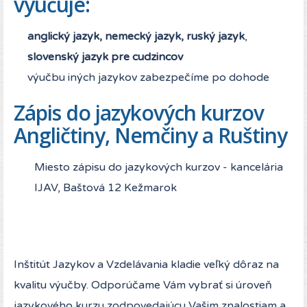
vyučuje:
anglický jazyk, nemecký jazyk, ruský jazyk
,
slovenský jazyk pre cudzincov
výučbu iných jazykov zabezpečíme po dohode
Zápis do jazykových kurzov
Angličtiny, Nemčiny a Ruštiny
Miesto zápisu do jazykových kurzov - kancelária
IJAV, Baštová 12 Kežmarok
Inštitút Jazykov a Vzdelávania kladie veľký dôraz na
kvalitu výučby. Odporúčame Vám vybrať si úroveň
jazykového kurzu zodpovedajúcu Vašim znalostiam a