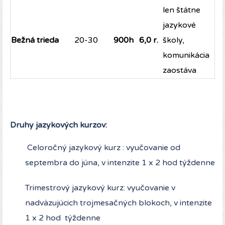
len štátne
jazykové
Bežná trieda
20-30
900h
6,0 r.
školy,
komunikácia
zaostáva
Druhy jazykových kurzov:
Celoročný jazykový kurz : vyučovanie od
septembra do júna, v intenzite 1 x 2 hod týždenne
Trimestrový jazykový kurz: vyučovanie v
nadväzujúcich trojmesačných blokoch, v intenzite
1 x 2 hod týždenne