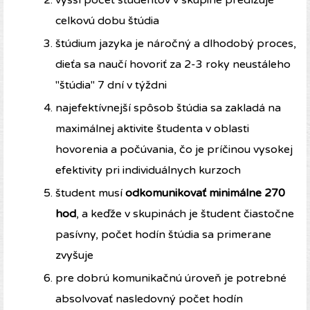
vyšší počet študentov v skupine predlžuje
celkovú dobu štúdia
štúdium jazyka je náročný a dlhodobý proces,
dieťa sa naučí hovoriť za 2-3 roky neustáleho
"štúdia" 7 dní v týždni
najefektívnejší spôsob štúdia sa zakladá na
maximálnej aktivite študenta v oblasti
hovorenia a počúvania, čo je príčinou vysokej
efektivity pri individuálnych kurzoch
študent musí
odkomunikovať minimálne 270
hod
, a keďže v skupinách je študent čiastočne
pasívny, počet hodín štúdia sa primerane
zvyšuje
pre dobrú komunikačnú úroveň je potrebné
absolvovať nasledovný počet hodín