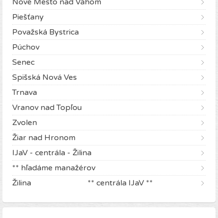
Nové Mesto nad Váhom
Piešťany
Považská Bystrica
Púchov
Senec
Spišská Nová Ves
Trnava
Vranov nad Topľou
Zvolen
Žiar nad Hronom
IJaV - centrála - Žilina
** hľadáme manažérov
Žilina ** centrála IJaV **