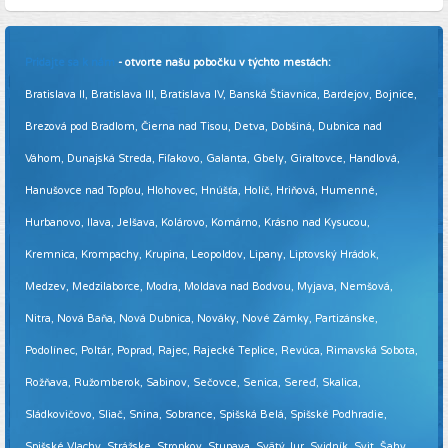
Pridajte sa k nám
- otvorte našu pobočku v týchto mestách:
Bratislava II, Bratislava III, Bratislava IV, Banská Štiavnica, Bardejov, Bojnice,
Brezová pod Bradlom, Čierna nad Tisou, Detva, Dobšiná, Dubnica nad
Váhom, Dunajská Streda, Fiľakovo, Galanta, Gbely, Giraltovce, Handlová,
Hanušovce nad Topľou, Hlohovec, Hnúšťa, Holíč, Hriňová, Humenné,
Hurbanovo, Ilava, Jelšava, Kolárovo, Komárno, Krásno nad Kysucou,
Kremnica, Krompachy, Krupina, Leopoldov, Lipany, Liptovský Hrádok,
Medzev, Medzilaborce, Modra, Moldava nad Bodvou, Myjava, Nemšová,
Nitra, Nová Baňa, Nová Dubnica, Nováky, Nové Zámky, Partizánske,
Podolínec, Poltár, Poprad, Rajec, Rajecké Teplice, Revúca, Rimavská Sobota,
Rožňava, Ružomberok, Sabinov, Sečovce, Senica, Sereď, Skalica,
Sládkovičovo, Sliač, Snina, Sobrance, Spišská Belá, Spišské Podhradie,
Spišské Vlachy, Strážske, Stropkov, Stupava, Svätý Jur, Svidník, Svit, Šahy,