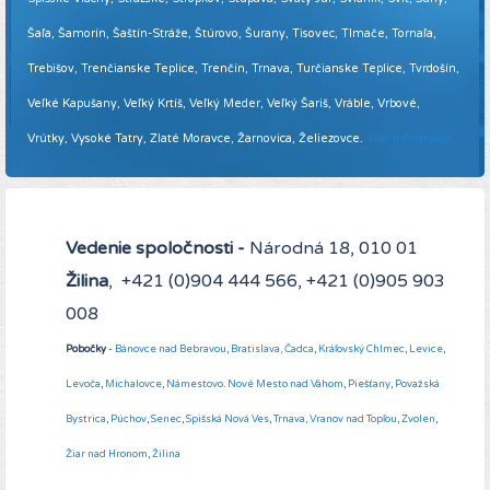
Šaľa, Šamorín, Šaštín-Stráže, Štúrovo, Šurany, Tisovec, Tlmače, Tornaľa,
Trebišov, Trenčianske Teplice, Trenčín, Trnava, Turčianske Teplice, Tvrdošín,
Veľké Kapušany, Veľký Krtíš, Veľký Meder, Veľký Šariš, Vráble, Vrbové,
Vrútky, Vysoké Tatry, Zlaté Moravce, Žarnovica, Želiezovce.
Viac informácií ...
Vedenie spoločnosti -
Národná 18, 010 01
Žilina
, +421 (0)904 444 566, +421 (0)905 903
008
Pobočky
-
Bánovce nad Bebravou
,
Bratislava,
Čadca
,
Kráľovský Chlmec
,
Levice
,
Levoča
,
Michalovce
,
Námestovo
.
Nové Mesto nad Váhom
,
Piešťany
,
Považská
Bystrica
,
Púchov
,
Senec
,
Spišská Nová Ves
,
Trnava,
Vranov nad Topľou
,
Zvolen
,
Žiar nad Hronom
,
Žilina