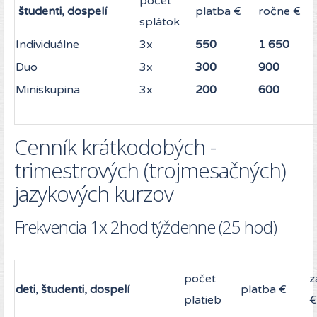
počet
študenti, dospelí
platba €
ročne €
splátok
Individuálne
3x
550
1 650
Duo
3x
300
900
Miniskupina
3x
200
600
Cenník krátkodobých -
trimestrových (trojmesačných)
jazykových kurzov
Frekvencia 1x 2hod týždenne (25 hod)
počet
z
deti, študenti, dospelí
platba €
platieb
€