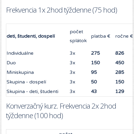
Frekvencia 1x 2hod týždenne (75 hod)
počet
deti, študenti, dospelí
platba €
ročne €
splátok
Individuálne
3x
275
826
Duo
3x
150
450
Miniskupina
3x
95
285
Skupina - dospelí
3x
50
150
Skupina - deti, študenti
3x
43
129
Konverzačný kurz. Frekvencia 2x 2hod
týždenne (100 hod)