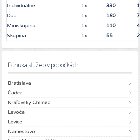
Individuálne
1x
330
1
Duo
1x
180
7
Miniskupina
1x
110
4
Skupina
1x
55
2
Ponuka služieb v pobočkách
Bratislava
Čadca
Kráľovský Chlmec
Levoča
Levice
Námestovo