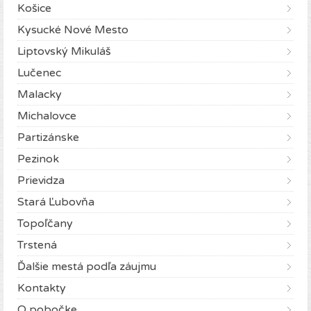
Košice
Kysucké Nové Mesto
Liptovský Mikuláš
Lučenec
Malacky
Michalovce
Partizánske
Pezinok
Prievidza
Stará Ľubovňa
Topoľčany
Trstená
Ďalšie mestá podľa záujmu
Kontakty
O pobočke