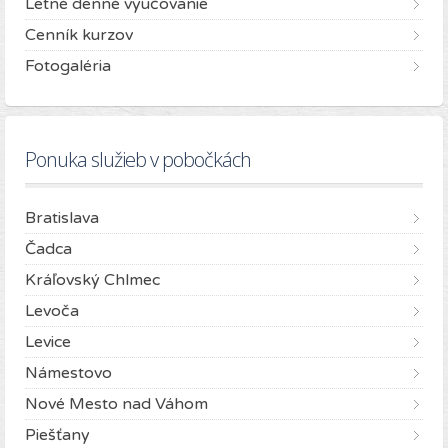
Letné denné vyučovanie
Cenník kurzov
Fotogaléria
Ponuka služieb v pobočkách
Bratislava
Čadca
Kráľovský Chlmec
Levoča
Levice
Námestovo
Nové Mesto nad Váhom
Piešťany