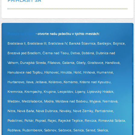
PRIHLÁSIŤ SA
Pridajte sa k nám
- otvorte našu pobočku v týchto mestách:
Bratislava II, Bratislava III, Bratislava IV, Banská Štiavnica, Bardejov, Bojnice,
Brezová pod Bradlom, Čierna nad Tisou, Detva, Dobšiná, Dubnica nad
Váhom, Dunajská Streda, Fiľakovo, Galanta, Gbely, Giraltovce, Handlová,
Hanušovce nad Topľou, Hlohovec, Hnúšťa, Holíč, Hriňová, Humenné,
Hurbanovo, Ilava, Jelšava, Kolárovo, Komárno, Krásno nad Kysucou,
Kremnica, Krompachy, Krupina, Leopoldov, Lipany, Liptovský Hrádok,
Medzev, Medzilaborce, Modra, Moldava nad Bodvou, Myjava, Nemšová,
Nitra, Nová Baňa, Nová Dubnica, Nováky, Nové Zámky, Partizánske,
Podolínec, Poltár, Poprad, Rajec, Rajecké Teplice, Revúca, Rimavská Sobota,
Rožňava, Ružomberok, Sabinov, Sečovce, Senica, Sereď, Skalica,