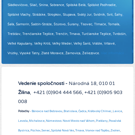
Sládkovičovo, Sliač, Snina, Sobrance, Spišská Belá, Spišské Podhradie,
Spišské Vlachy, Strážske, Stropkov, Stupava, Svätý Jur, Svidník, Svit, Šahy,
Šaľa, Šamorín, Šaštín-Stráže, Štúrovo, Šurany, Tisovec, Tlmače, Tornaľa,
Trebišov, Trenčianske Teplice, Trenčín, Trnava, Turčianske Teplice, Tvrdošín,
Veľké Kapušany, Veľký Krtíš, Veľký Meder, Veľký Šariš, Vráble, Vrbové,
Vrútky, Vysoké Tatry, Zlaté Moravce, Žarnovica, Želiezovce.
Viac informácií ...
Vedenie spoločnosti -
Národná 18, 010 01
Žilina
, +421 (0)904 444 566, +421 (0)905 903
008
Pobočky
-
Bánovce nad Bebravou
,
Bratislava,
Čadca
,
Kráľovský Chlmec
,
Levice
,
Levoča
,
Michalovce
,
Námestovo
.
Nové Mesto nad Váhom
,
Piešťany
,
Považská
Bystrica
,
Púchov
,
Senec
,
Spišská Nová Ves
,
Trnava,
Vranov nad Topľou
,
Zvolen
,