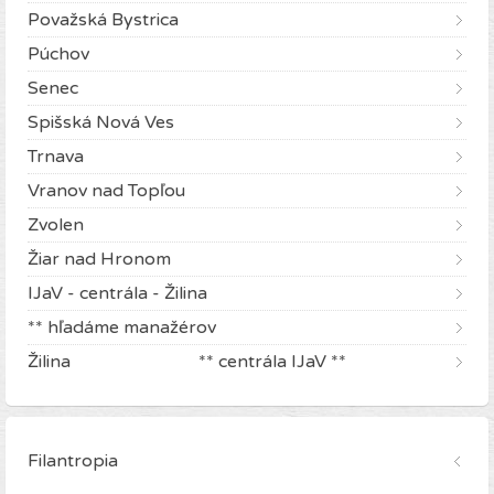
Považská Bystrica
Púchov
Senec
Spišská Nová Ves
Trnava
Vranov nad Topľou
Zvolen
Žiar nad Hronom
IJaV - centrála - Žilina
** hľadáme manažérov
Žilina ** centrála IJaV **
Filantropia