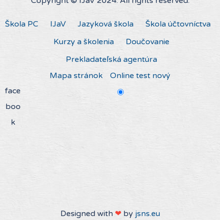
Copyright © IJaV 2024. All rights reserved.
Škola PC
IJaV
Jazyková škola
Škola účtovníctva
Kurzy a školenia
Doučovanie
Prekladateľská agentúra
Mapa stránok
Online test nový
face
boo
k
Designed with
❤
by
jsns.eu