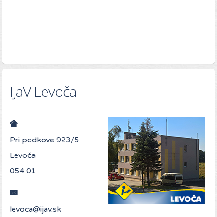
IJaV Levoča
Pri podkove 923/5
Levoča
054 01