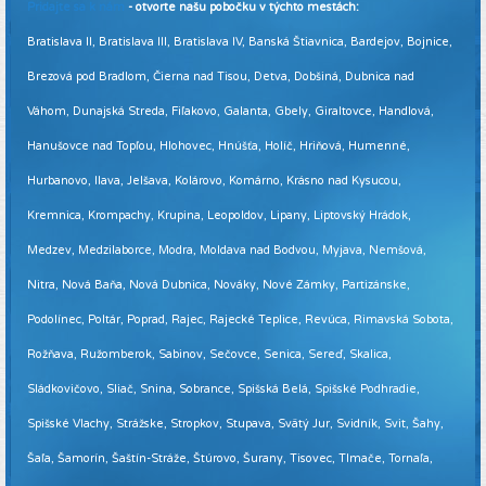
Pridajte sa k nám
- otvorte našu pobočku v týchto mestách:
Bratislava II, Bratislava III, Bratislava IV, Banská Štiavnica, Bardejov, Bojnice,
Brezová pod Bradlom, Čierna nad Tisou, Detva, Dobšiná, Dubnica nad
Váhom, Dunajská Streda, Fiľakovo, Galanta, Gbely, Giraltovce, Handlová,
Hanušovce nad Topľou, Hlohovec, Hnúšťa, Holíč, Hriňová, Humenné,
Hurbanovo, Ilava, Jelšava, Kolárovo, Komárno, Krásno nad Kysucou,
Kremnica, Krompachy, Krupina, Leopoldov, Lipany, Liptovský Hrádok,
Medzev, Medzilaborce, Modra, Moldava nad Bodvou, Myjava, Nemšová,
Nitra, Nová Baňa, Nová Dubnica, Nováky, Nové Zámky, Partizánske,
Podolínec, Poltár, Poprad, Rajec, Rajecké Teplice, Revúca, Rimavská Sobota,
Rožňava, Ružomberok, Sabinov, Sečovce, Senica, Sereď, Skalica,
Sládkovičovo, Sliač, Snina, Sobrance, Spišská Belá, Spišské Podhradie,
Spišské Vlachy, Strážske, Stropkov, Stupava, Svätý Jur, Svidník, Svit, Šahy,
Šaľa, Šamorín, Šaštín-Stráže, Štúrovo, Šurany, Tisovec, Tlmače, Tornaľa,