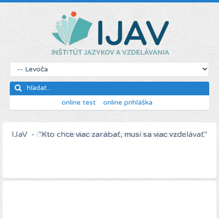
online test
online prihláška
IJaV - "Kto chce viac zarábať, musí sa viac vzdelávať."