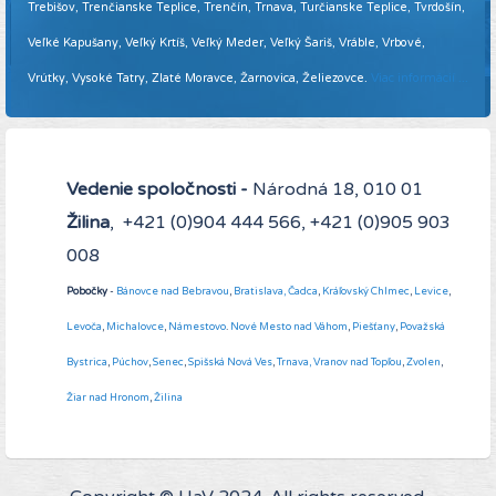
Trebišov, Trenčianske Teplice, Trenčín, Trnava, Turčianske Teplice, Tvrdošín,
Veľké Kapušany, Veľký Krtíš, Veľký Meder, Veľký Šariš, Vráble, Vrbové,
Vrútky, Vysoké Tatry, Zlaté Moravce, Žarnovica, Želiezovce.
Viac informácií ...
Vedenie spoločnosti -
Národná 18, 010 01
Žilina
, +421 (0)904 444 566, +421 (0)905 903
008
Pobočky
-
Bánovce nad Bebravou
,
Bratislava,
Čadca
,
Kráľovský Chlmec
,
Levice
,
Levoča
,
Michalovce
,
Námestovo
.
Nové Mesto nad Váhom
,
Piešťany
,
Považská
Bystrica
,
Púchov
,
Senec
,
Spišská Nová Ves
,
Trnava,
Vranov nad Topľou
,
Zvolen
,
Žiar nad Hronom
,
Žilina