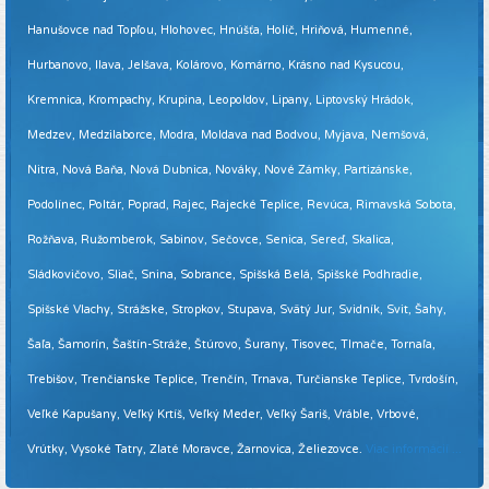
Hanušovce nad Topľou, Hlohovec, Hnúšťa, Holíč, Hriňová, Humenné,
Hurbanovo, Ilava, Jelšava, Kolárovo, Komárno, Krásno nad Kysucou,
Kremnica, Krompachy, Krupina, Leopoldov, Lipany, Liptovský Hrádok,
Medzev, Medzilaborce, Modra, Moldava nad Bodvou, Myjava, Nemšová,
Nitra, Nová Baňa, Nová Dubnica, Nováky, Nové Zámky, Partizánske,
Podolínec, Poltár, Poprad, Rajec, Rajecké Teplice, Revúca, Rimavská Sobota,
Rožňava, Ružomberok, Sabinov, Sečovce, Senica, Sereď, Skalica,
Sládkovičovo, Sliač, Snina, Sobrance, Spišská Belá, Spišské Podhradie,
Spišské Vlachy, Strážske, Stropkov, Stupava, Svätý Jur, Svidník, Svit, Šahy,
Šaľa, Šamorín, Šaštín-Stráže, Štúrovo, Šurany, Tisovec, Tlmače, Tornaľa,
Trebišov, Trenčianske Teplice, Trenčín, Trnava, Turčianske Teplice, Tvrdošín,
Veľké Kapušany, Veľký Krtíš, Veľký Meder, Veľký Šariš, Vráble, Vrbové,
Vrútky, Vysoké Tatry, Zlaté Moravce, Žarnovica, Želiezovce.
Viac informácií ...