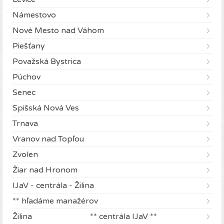
Námestovo
Nové Mesto nad Váhom
Piešťany
Považská Bystrica
Púchov
Senec
Spišská Nová Ves
Trnava
Vranov nad Topľou
Zvolen
Žiar nad Hronom
IJaV - centrála - Žilina
** hľadáme manažérov
Žilina ** centrála IJaV **