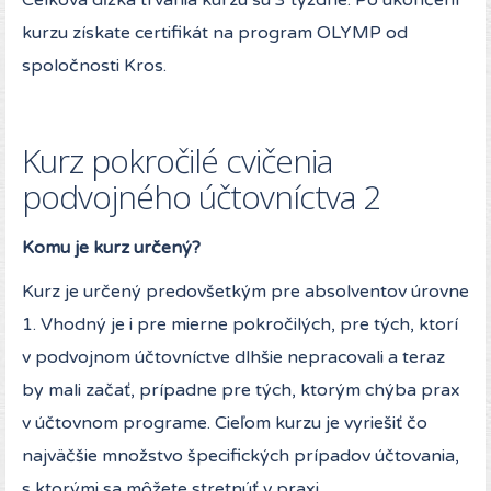
Celková dĺžka trvania kurzu sú 3 týždne. Po ukončení
kurzu získate certifikát na program OLYMP od
spoločnosti Kros.
Kurz pokročilé cvičenia
podvojného účtovníctva 2
Komu je kurz určený?
Kurz je určený predovšetkým pre absolventov úrovne
1. Vhodný je i pre mierne pokročilých, pre tých, ktorí
v podvojnom účtovníctve dlhšie nepracovali a teraz
by mali začať, prípadne pre tých, ktorým chýba prax
v účtovnom programe. Cieľom kurzu je vyriešiť čo
najväčšie množstvo špecifických prípadov účtovania,
s ktorými sa môžete stretnúť v praxi..