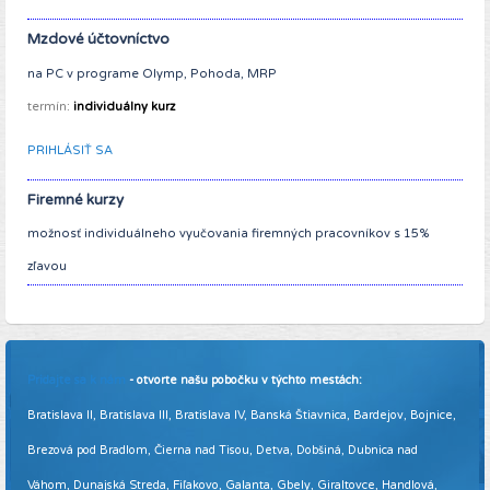
Mzdové účtovníctvo
na PC v programe Olymp, Pohoda, MRP
termín:
individuálny kurz
PRIHLÁSIŤ SA
Firemné kurzy
možnosť individuálneho vyučovania firemných pracovníkov s 15%
zľavou
Pridajte sa k nám
- otvorte našu pobočku v týchto mestách:
Bratislava II, Bratislava III, Bratislava IV, Banská Štiavnica, Bardejov, Bojnice,
Brezová pod Bradlom, Čierna nad Tisou, Detva, Dobšiná, Dubnica nad
Váhom, Dunajská Streda, Fiľakovo, Galanta, Gbely, Giraltovce, Handlová,