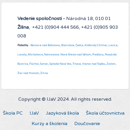
Vedenie spoločnosti -
Národná 18, 010 01
Žilina
, +421 (0)904 444 566, +421 (0)905 903
008
Pobočky
-
Bánovce nad Bebravou
,
Bratislava,
Čadca
,
Kráľovský Chlmec
,
Levice
,
Levoča
,
Michalovce
,
Námestovo
.
Nové Mesto nad Váhom
,
Piešťany
,
Považská
Bystrica
,
Púchov
,
Senec
,
Spišská Nová Ves
,
Trnava,
Vranov nad Topľou
,
Zvolen
,
Žiar nad Hronom
,
Žilina
Copyright © IJaV 2024. All rights reserved.
Škola PC
IJaV
Jazyková škola
Škola účtovníctva
Kurzy a školenia
Doučovanie