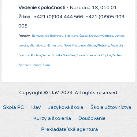
Vedenie spoločnosti -
Národná 18, 010 01
Žilina
, +421 (0)904 444 566, +421 (0)905 903
008
Pobočky
-
Bánovce nad Bebravou
,
Bratislava,
Čadca
,
Kráľovský Chlmec
,
Levice
,
Levoča
,
Michalovce
,
Námestovo
.
Nové Mesto nad Váhom
,
Piešťany
,
Považská
Bystrica
,
Púchov
,
Senec
,
Spišská Nová Ves
,
Trnava,
Vranov nad Topľou
,
Zvolen
,
Žiar nad Hronom
,
Žilina
Copyright © IJaV 2024. All rights reserved.
Škola PC
IJaV
Jazyková škola
Škola účtovníctva
Kurzy a školenia
Doučovanie
Prekladateľská agentúra