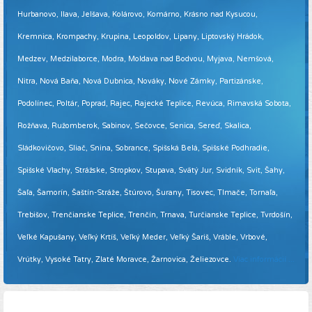
Hurbanovo, Ilava, Jelšava, Kolárovo, Komárno, Krásno nad Kysucou,
Kremnica, Krompachy, Krupina, Leopoldov, Lipany, Liptovský Hrádok,
Medzev, Medzilaborce, Modra, Moldava nad Bodvou, Myjava, Nemšová,
Nitra, Nová Baňa, Nová Dubnica, Nováky, Nové Zámky, Partizánske,
Podolínec, Poltár, Poprad, Rajec, Rajecké Teplice, Revúca, Rimavská Sobota,
Rožňava, Ružomberok, Sabinov, Sečovce, Senica, Sereď, Skalica,
Sládkovičovo, Sliač, Snina, Sobrance, Spišská Belá, Spišské Podhradie,
Spišské Vlachy, Strážske, Stropkov, Stupava, Svätý Jur, Svidník, Svit, Šahy,
Šaľa, Šamorín, Šaštín-Stráže, Štúrovo, Šurany, Tisovec, Tlmače, Tornaľa,
Trebišov, Trenčianske Teplice, Trenčín, Trnava, Turčianske Teplice, Tvrdošín,
Veľké Kapušany, Veľký Krtíš, Veľký Meder, Veľký Šariš, Vráble, Vrbové,
Vrútky, Vysoké Tatry, Zlaté Moravce, Žarnovica, Želiezovce.
Viac informácií ...