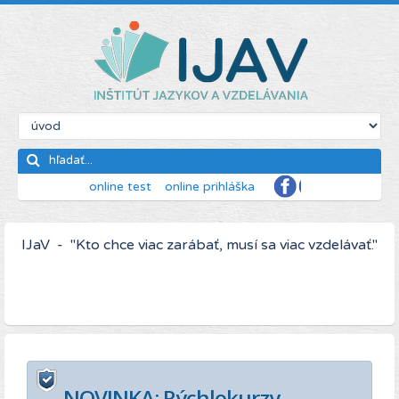
online test
online prihláška
IJaV - "Kto chce viac zarábať, musí sa viac vzdelávať."
NOVINKA: Rýchlokurzy