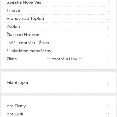
Spišská Nová Ves
Trnava
Vranov nad Topľou
Zvolen
Žiar nad Hronom
IJaV - centrála - Žilina
** hľadáme manažérov
Žilina ** centrála IJaV **
Filantropia
pre Firmy
pre Ľudí