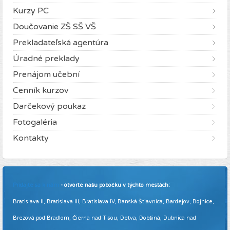
Kurzy PC
Doučovanie ZŠ SŠ VŠ
Prekladateľská agentúra
Úradné preklady
Prenájom učební
Cenník kurzov
Darčekový poukaz
Fotogaléria
Kontakty
Pridajte sa k nám
- otvorte našu pobočku v týchto mestách:
Bratislava II, Bratislava III, Bratislava IV, Banská Štiavnica, Bardejov, Bojnice,
Brezová pod Bradlom, Čierna nad Tisou, Detva, Dobšiná, Dubnica nad