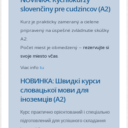
slovenčiny pre cudzincov (A2)
Kurz je prakticky zameraný a cielene
pripravený na úspešné zvládnutie skúšky
A2.
Počet miest je obmedzený –
rezervujte si
svoje miesto včas
.
Viac info
tu
НОВИНКА: Швидкі курси
словацької мови для
іноземців (A2)
Курс практично орієнтований і спеціально
підготовлений для успішного складання