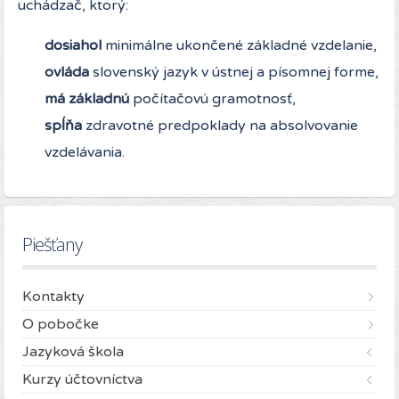
uchádzač, ktorý:
dosiahol
minimálne ukončené základné vzdelanie,
ovláda
slovenský jazyk v ústnej a písomnej forme,
má základnú
počítačovú gramotnosť,
spĺňa
zdravotné predpoklady na absolvovanie
vzdelávania.
Piešťany
Kontakty
O pobočke
Jazyková škola
Kurzy účtovníctva