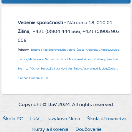
Vedenie spoločnosti -
Národná 18, 010 01
Žilina
, +421 (0)904 444 566, +421 (0)905 903
008
Pobočky
-
Bánovce nad Bebravou
,
Bratislava,
Čadca
,
Kráľovský Chlmec
,
Levice
,
Levoča
,
Michalovce
,
Námestovo
.
Nové Mesto nad Váhom
,
Piešťany
,
Považská
Bystrica
,
Púchov
,
Senec
,
Spišská Nová Ves
,
Trnava,
Vranov nad Topľou
,
Zvolen
,
Žiar nad Hronom
,
Žilina
Copyright © IJaV 2024. All rights reserved.
Škola PC
IJaV
Jazyková škola
Škola účtovníctva
Kurzy a školenia
Doučovanie