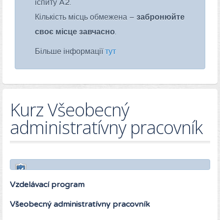
іспиту A2.
Кількість місць обмежена –
забронюйте
своє місце завчасно
.
Більше інформації
тут
Kurz Všeobecný
administratívny pracovník
Vzdelávací program
Všeobecný administratívny pracovník