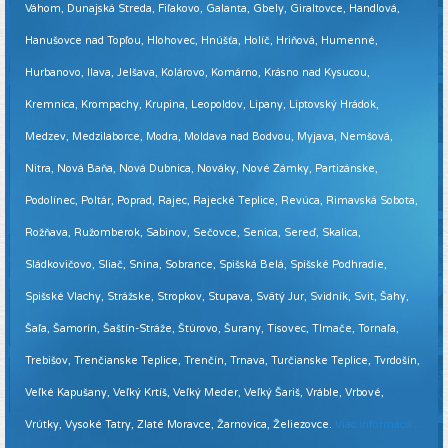
Váhom, Dunajská Streda, Fiľakovo, Galanta, Gbely, Giraltovce, Handlová,
Hanušovce nad Topľou, Hlohovec, Hnúšťa, Holíč, Hriňová, Humenné,
Hurbanovo, Ilava, Jelšava, Kolárovo, Komárno, Krásno nad Kysucou,
Kremnica, Krompachy, Krupina, Leopoldov, Lipany, Liptovský Hrádok,
Medzev, Medzilaborce, Modra, Moldava nad Bodvou, Myjava, Nemšová,
Nitra, Nová Baňa, Nová Dubnica, Nováky, Nové Zámky, Partizánske,
Podolínec, Poltár, Poprad, Rajec, Rajecké Teplice, Revúca, Rimavská Sobota,
Rožňava, Ružomberok, Sabinov, Sečovce, Senica, Sereď, Skalica,
Sládkovičovo, Sliač, Snina, Sobrance, Spišská Belá, Spišské Podhradie,
Spišské Vlachy, Strážske, Stropkov, Stupava, Svätý Jur, Svidník, Svit, Šahy,
Šaľa, Šamorín, Šaštín-Stráže, Štúrovo, Šurany, Tisovec, Tlmače, Tornaľa,
Trebišov, Trenčianske Teplice, Trenčín, Trnava, Turčianske Teplice, Tvrdošín,
Veľké Kapušany, Veľký Krtíš, Veľký Meder, Veľký Šariš, Vráble, Vrbové,
Vrútky, Vysoké Tatry, Zlaté Moravce, Žarnovica, Želiezovce.
Viac informácií ...