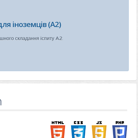
ля іноземців (A2)
ішного складання іспиту A2.
h