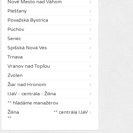
Nové Mesto nad Váhom
Piešťany
Považská Bystrica
Púchov
Senec
Spišská Nová Ves
Trnava
Vranov nad Topľou
Zvolen
Žiar nad Hronom
IJaV - centrála - Žilina
** hľadáme manažérov
Žilina ** centrála IJaV
**