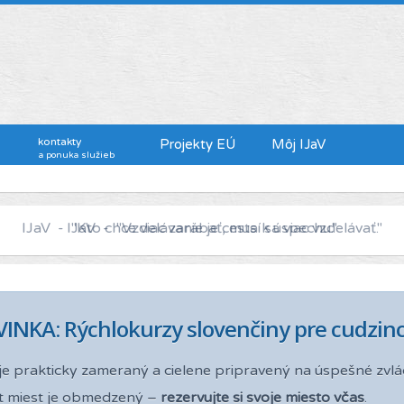
kontakty
Projekty EÚ
Môj IJaV
a ponuka služieb
IJaV - "Kto chce viac zarábať, musí sa viac vzdelávať."
INKA: Rýchlokurzy slovenčiny pre cudzinc
je prakticky zameraný a cielene pripravený na úspešné zvlá
t miest je obmedzený –
rezervujte si svoje miesto včas
.