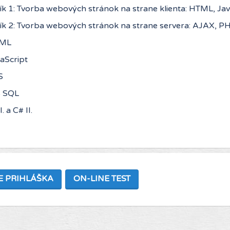
ík 1: Tvorba webových stránok na strane klienta: HTML, Jav
ík 2: Tvorba webových stránok na strane servera: AJAX, 
ML
aScript
S
 SQL
I. a C# II.
E PRIHLÁŠKA
ON-LINE TEST