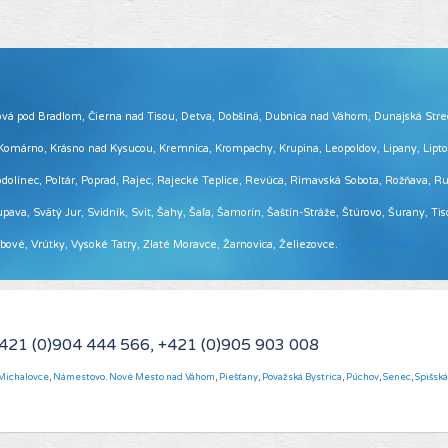
 Brezová pod Bradlom, Čierna nad Tisou, Detva, Dobšiná, Dubnica nad Váhom, Dunajská Str
, Komárno, Krásno nad Kysucou, Kremnica, Krompachy, Krupina, Leopoldov, Lipany, Lip
ínec, Poltár, Poprad, Rajec, Rajecké Teplice, Revúca, Rimavská Sobota, Rožňava, Ruž
pava, Svätý Jur, Svidník, Svit, Šahy, Šaľa, Šamorín, Šaštín-Stráže, Štúrovo, Šurany, Ti
Vrbové, Vrútky, Vysoké Tatry, Zlaté Moravce, Žarnovica, Želiezovce.
Viac informácií ...
+421 (0)904 444 566, +421 (0)905 903 008
Michalovce
,
Námestovo
.
Nové Mesto nad Váhom
,
Piešťany
,
Považská Bystrica
,
Púchov
,
Senec
,
Spišsk