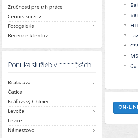
Bal
Zručnosti pre trh práce
Bal
Cenník kurzov
HT
Fotogaléria
Recenzie klientov
Jav
CS
MS
Ponuka služieb v pobočkách
C# 
Bratislava
Čadca
Kráľovský Chlmec
ON-LIN
Levoča
Levice
Námestovo