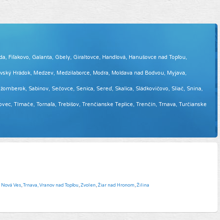
eda, Fiľakovo, Galanta, Gbely, Giraltovce, Handlová, Hanušovce nad Topľou,
tovský Hrádok, Medzev, Medzilaborce, Modra, Moldava nad Bodvou, Myjava,
omberok, Sabinov, Sečovce, Senica, Sereď, Skalica, Sládkovičovo, Sliač, Snina,
sovec, Tlmače, Tornaľa, Trebišov, Trenčianske Teplice, Trenčín, Trnava, Turčianske
á Nová Ves
,
Trnava,
Vranov nad Topľou
,
Zvolen
,
Žiar nad Hronom
,
Žilina