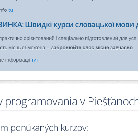
info
tu
ИНКА: Швидкі курси словацької мови д
практично орієнтований і спеціально підготовлений для усп
ість місць обмежена –
забронюйте своє місце завчасно
.
ше інформації
тут
y programovania v Piešťanoc
m ponúkaných kurzov: