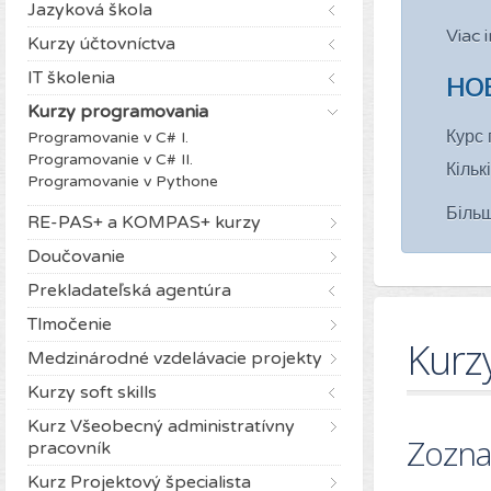
Jazyková škola
Viac 
Kurzy účtovníctva
IT školenia
НОВ
Kurzy programovania
Курс 
Programovanie v C# I.
Programovanie v C# II.
Кільк
Programovanie v Pythone
Біль
RE-PAS+ a KOMPAS+ kurzy
Doučovanie
Prekladateľská agentúra
Tlmočenie
Kurz
Medzinárodné vzdelávacie projekty
Kurzy soft skills
Kurz Všeobecný administratívny
Zozna
pracovník
Kurz Projektový špecialista