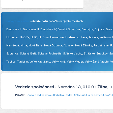
Pridajte sa k nám
- otvorte našu pobočku v týchto mestách:
Bratislava II, Bratislava III, Bratislava IV, Banská Štiavnica, Bardejov, Bojnice,
Hlohovec, Hnúšťa, Holíč, Hriňová, Humenné, Hurbanovo, Ilava, Jelšava, Kolárovo
Nemšová, Nitra, Nová Baňa, Nová Dubnica, Nováky, Nové Zámky, Partizánske, Podol
Sobrance, Spišská Belá, Spišské Podhradie, Spišské Vlachy, Strážske, Stropkov, Stu
Teplice, Tvrdošín, Veľké Kapušany, Veľký Krtíš, Veľký Meder, Veľký Šariš, Vráble, 
Vedenie spoločnosti -
Národná 18, 010 01
Žilina
, 
Pobočky
-
Bánovce nad Bebravou
,
Bratislava,
Čadca
,
Kráľovský Chlmec
,
Levice
,
Levoča
,