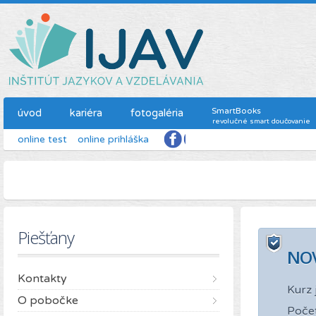
SmartBooks
úvod
kariéra
fotogaléria
revolučné smart doučovanie
online test
online prihláška
Piešťany
NOV
Kontakty
Kurz 
O pobočke
Poče