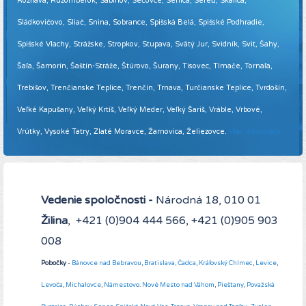
Rožňava, Ružomberok, Sabinov, Sečovce, Senica, Sereď, Skalica,
Sládkovičovo, Sliač, Snina, Sobrance, Spišská Belá, Spišské Podhradie,
Spišské Vlachy, Strážske, Stropkov, Stupava, Svätý Jur, Svidník, Svit, Šahy,
Šaľa, Šamorín, Šaštín-Stráže, Štúrovo, Šurany, Tisovec, Tlmače, Tornaľa,
Trebišov, Trenčianske Teplice, Trenčín, Trnava, Turčianske Teplice, Tvrdošín,
Veľké Kapušany, Veľký Krtíš, Veľký Meder, Veľký Šariš, Vráble, Vrbové,
Vrútky, Vysoké Tatry, Zlaté Moravce, Žarnovica, Želiezovce.
Viac informácií ...
Vedenie spoločnosti -
Národná 18, 010 01
Žilina
, +421 (0)904 444 566, +421 (0)905 903
008
Pobočky
-
Bánovce nad Bebravou
,
Bratislava,
Čadca
,
Kráľovský Chlmec
,
Levice
,
Levoča
,
Michalovce
,
Námestovo
.
Nové Mesto nad Váhom
,
Piešťany
,
Považská