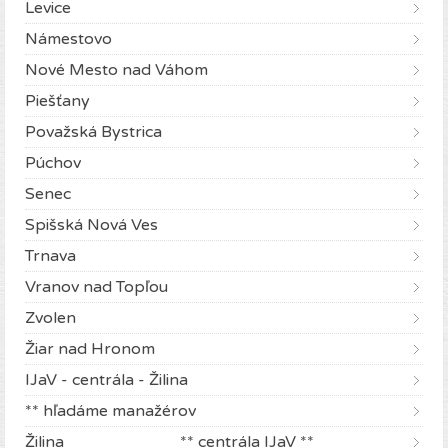
Levice
Námestovo
Nové Mesto nad Váhom
Piešťany
Považská Bystrica
Púchov
Senec
Spišská Nová Ves
Trnava
Vranov nad Topľou
Zvolen
Žiar nad Hronom
IJaV - centrála - Žilina
** hľadáme manažérov
Žilina ** centrála IJaV **