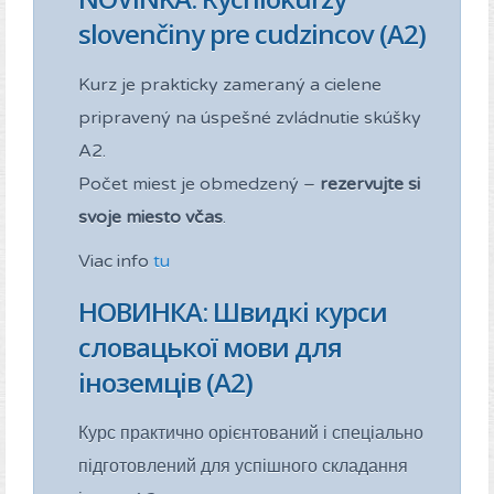
slovenčiny pre cudzincov (A2)
Kurz je prakticky zameraný a cielene
pripravený na úspešné zvládnutie skúšky
A2.
Počet miest je obmedzený –
rezervujte si
svoje miesto včas
.
Viac info
tu
НОВИНКА: Швидкі курси
словацької мови для
іноземців (A2)
Курс практично орієнтований і спеціально
підготовлений для успішного складання