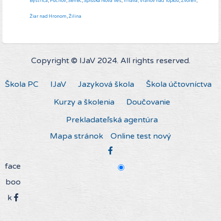
Bystrica
,
Púchov
,
Senec
,
Spišská Nová Ves
,
Trnava,
Vranov nad Topľou
,
Zvolen
,
Žiar nad Hronom
,
Žilina
Copyright © IJaV 2024. All rights reserved.
Škola PC
IJaV
Jazyková škola
Škola účtovníctva
Kurzy a školenia
Doučovanie
Prekladateľská agentúra
Mapa stránok
Online test nový
face
boo
k