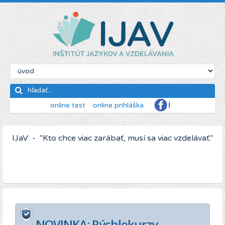
online test
online prihláška
IJaV - "Kto chce viac zarábať, musí sa viac vzdelávať."
NOVINKA: Rýchlokurzy