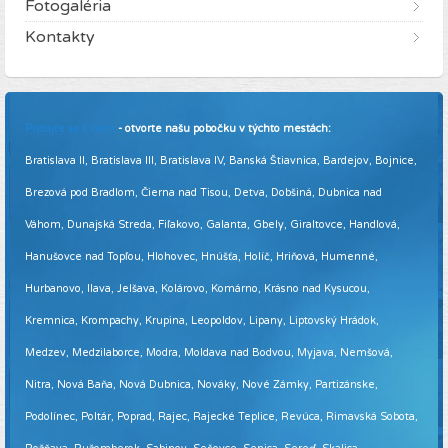
Fotogaléria
Kontakty
Pridajte sa k nám
- otvorte našu pobočku v týchto mestách:
Bratislava II, Bratislava III, Bratislava IV, Banská Štiavnica, Bardejov, Bojnice,
Brezová pod Bradlom, Čierna nad Tisou, Detva, Dobšiná, Dubnica nad
Váhom, Dunajská Streda, Fiľakovo, Galanta, Gbely, Giraltovce, Handlová,
Hanušovce nad Topľou, Hlohovec, Hnúšťa, Holíč, Hriňová, Humenné,
Hurbanovo, Ilava, Jelšava, Kolárovo, Komárno, Krásno nad Kysucou,
Kremnica, Krompachy, Krupina, Leopoldov, Lipany, Liptovský Hrádok,
Medzev, Medzilaborce, Modra, Moldava nad Bodvou, Myjava, Nemšová,
Nitra, Nová Baňa, Nová Dubnica, Nováky, Nové Zámky, Partizánske,
Podolínec, Poltár, Poprad, Rajec, Rajecké Teplice, Revúca, Rimavská Sobota,