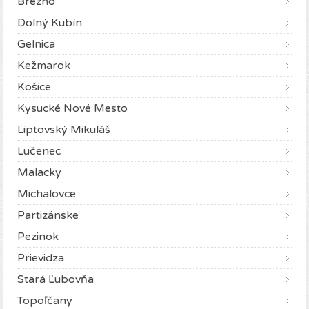
Brezno
Dolný Kubín
Gelnica
Kežmarok
Košice
Kysucké Nové Mesto
Liptovský Mikuláš
Lučenec
Malacky
Michalovce
Partizánske
Pezinok
Prievidza
Stará Ľubovňa
Topoľčany