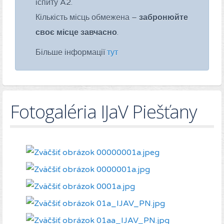
іспиту A2.
Кількість місць обмежена –
забронюйте
своє місце завчасно
.
Більше інформації
тут
Fotogaléria IJaV Piešťany