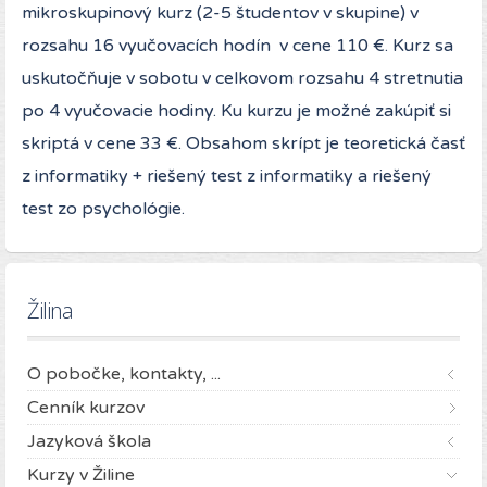
mikroskupinový kurz (2-5 študentov v skupine) v
rozsahu 16 vyučovacích hodín v cene 110 €. Kurz sa
uskutočňuje v sobotu v celkovom rozsahu 4 stretnutia
po 4 vyučovacie hodiny. Ku kurzu je možné zakúpiť si
skriptá v cene 33 €. Obsahom skrípt je teoretická časť
z informatiky + riešený test z informatiky a riešený
test zo psychológie.
Žilina
O pobočke, kontakty, ...
Cenník kurzov
Jazyková škola
Kurzy v Žiline