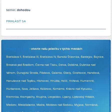
termín:
dohodou
PRIHLÁSIŤ SA
Pridajte sa k nám
- otvorte našu pobočku v týchto mestách:
Bratislava II, Bratislava III, Bratislava IV, Banská Štiavnica, Bardejov, Bojnice,
Brezová pod Bradlom, Čierna nad Tisou, Detva, Dobšiná, Dubnica nad
Váhom, Dunajská Streda, Fiľakovo, Galanta, Gbely, Giraltovce, Handlová,
Hanušovce nad Topľou, Hlohovec, Hnúšťa, Holíč, Hriňová, Humenné,
Hurbanovo, Ilava, Jelšava, Kolárovo, Komárno, Krásno nad Kysucou,
Kremnica, Krompachy, Krupina, Leopoldov, Lipany, Liptovský Hrádok,
Medzev, Medzilaborce, Modra, Moldava nad Bodvou, Myjava, Nemšová,