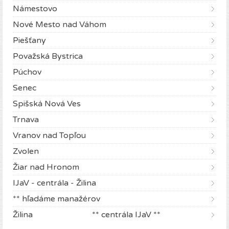
Námestovo
Nové Mesto nad Váhom
Piešťany
Považská Bystrica
Púchov
Senec
Spišská Nová Ves
Trnava
Vranov nad Topľou
Zvolen
Žiar nad Hronom
IJaV - centrála - Žilina
** hľadáme manažérov
Žilina ** centrála IJaV **