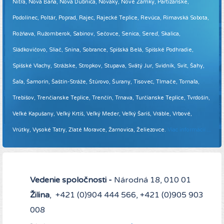
Nitra, Nová Baňa, Nová Dubnica, Nováky, Nové Zámky, Partizánske,
Podolínec, Poltár, Poprad, Rajec, Rajecké Teplice, Revúca, Rimavská Sobota,
Rožňava, Ružomberok, Sabinov, Sečovce, Senica, Sereď, Skalica,
Sládkovičovo, Sliač, Snina, Sobrance, Spišská Belá, Spišské Podhradie,
Spišské Vlachy, Strážske, Stropkov, Stupava, Svätý Jur, Svidník, Svit, Šahy,
Šaľa, Šamorín, Šaštín-Stráže, Štúrovo, Šurany, Tisovec, Tlmače, Tornaľa,
Trebišov, Trenčianske Teplice, Trenčín, Trnava, Turčianske Teplice, Tvrdošín,
Veľké Kapušany, Veľký Krtíš, Veľký Meder, Veľký Šariš, Vráble, Vrbové,
Vrútky, Vysoké Tatry, Zlaté Moravce, Žarnovica, Želiezovce.
Viac informácií ...
Vedenie spoločnosti -
Národná 18, 010 01
Žilina
, +421 (0)904 444 566, +421 (0)905 903
008