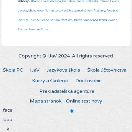
Pobočky
-
Bánovce nad Bebravou
,
Bratislava,
Čadca
,
Kráľovský Chlmec
,
Levice
,
Levoča
,
Michalovce
,
Námestovo
.
Nové Mesto nad Váhom
,
Piešťany
,
Považská
Bystrica
,
Púchov
,
Senec
,
Spišská Nová Ves
,
Trnava,
Vranov nad Topľou
,
Zvolen
,
Žiar nad Hronom
,
Žilina
Copyright © IJaV 2024. All rights reserved.
Škola PC
IJaV
Jazyková škola
Škola účtovníctva
Kurzy a školenia
Doučovanie
Prekladateľská agentúra
Mapa stránok
Online test nový
face
boo
k