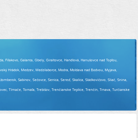
eda, Fiľakovo, Galanta, Gbely, Giraltovce, Handlová, Hanušovce nad Topľou,
tovský Hrádok, Medzev, Medzilaborce, Modra, Moldava nad Bodvou, Myjava,
omberok, Sabinov, Sečovce, Senica, Sereď, Skalica, Sládkovičovo, Sliač, Snina,
sovec, Tlmače, Tornaľa, Trebišov, Trenčianske Teplice, Trenčín, Trnava, Turčianske