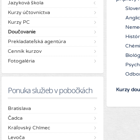
Jazyková škola
Sloven
Kurzy účtovníctva
Anglic
Kurzy PC
Nemec
Doučovanie
Histór
Prekladateľská agentúra
Chémi
Cenník kurzov
Biológ
Fotogaléria
Psych
Odbor
Ponuka služieb v pobočkách
Kurzy dou
Bratislava
Čadca
Kráľovský Chlmec
Levoča