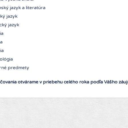
ský jazyk a literatúra
ký jazyk
ký jazyk
ia
a
ia
ológia
né predmety
čovania otvárame v priebehu celého roka podľa Vášho záuj