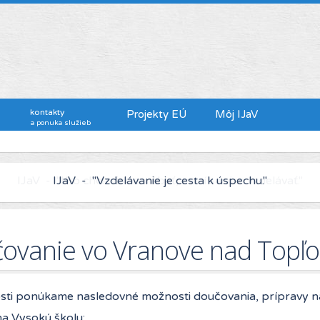
kontakty
Projekty EÚ
Môj IJaV
a ponuka služieb
IJaV - "Kto chce viac zarábať, musí sa viac vzdelávať."
ovanie vo Vranove nad Topľ
sti ponúkame nasledovné možnosti doučovania, prípravy na
na Vysokú školu: