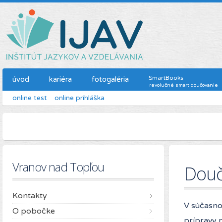
SmartBooks
úvod
kariéra
fotogaléria
revolučné smart doučovanie
online test
online prihláška
Vranov nad Topľou
Douč
Kontakty
V súčasno
O pobočke
prípravy 