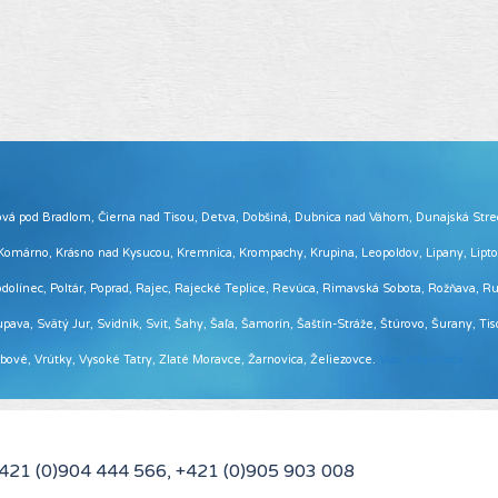
 Brezová pod Bradlom, Čierna nad Tisou, Detva, Dobšiná, Dubnica nad Váhom, Dunajská Str
, Komárno, Krásno nad Kysucou, Kremnica, Krompachy, Krupina, Leopoldov, Lipany, Lip
ínec, Poltár, Poprad, Rajec, Rajecké Teplice, Revúca, Rimavská Sobota, Rožňava, Ruž
pava, Svätý Jur, Svidník, Svit, Šahy, Šaľa, Šamorín, Šaštín-Stráže, Štúrovo, Šurany, Ti
Vrbové, Vrútky, Vysoké Tatry, Zlaté Moravce, Žarnovica, Želiezovce.
Viac informácií ...
+421 (0)904 444 566, +421 (0)905 903 008