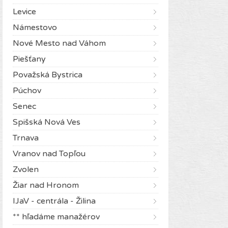
Levice
Námestovo
Nové Mesto nad Váhom
Piešťany
Považská Bystrica
Púchov
Senec
Spišská Nová Ves
Trnava
Vranov nad Topľou
Zvolen
Žiar nad Hronom
IJaV - centrála - Žilina
** hľadáme manažérov