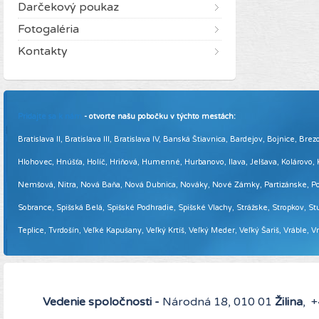
Darčekový poukaz
Fotogaléria
Kontakty
Pridajte sa k nám
- otvorte našu pobočku v týchto mestách:
Bratislava II, Bratislava III, Bratislava IV, Banská Štiavnica, Bardejov, Bojnice,
Hlohovec, Hnúšťa, Holíč, Hriňová, Humenné, Hurbanovo, Ilava, Jelšava, Kolárovo
Nemšová, Nitra, Nová Baňa, Nová Dubnica, Nováky, Nové Zámky, Partizánske, Podol
Sobrance, Spišská Belá, Spišské Podhradie, Spišské Vlachy, Strážske, Stropkov, Stu
Teplice, Tvrdošín, Veľké Kapušany, Veľký Krtíš, Veľký Meder, Veľký Šariš, Vráble, 
Vedenie spoločnosti -
Národná 18, 010 01
Žilina
, 