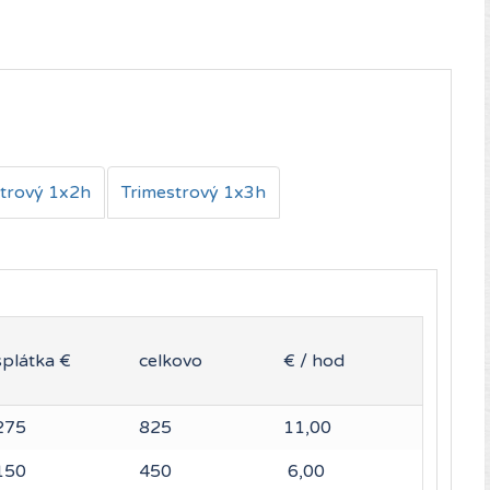
strový 1x2h
Trimestrový 1x3h
splátka €
celkovo
€ / hod
275
825
11,00
150
450
6,00