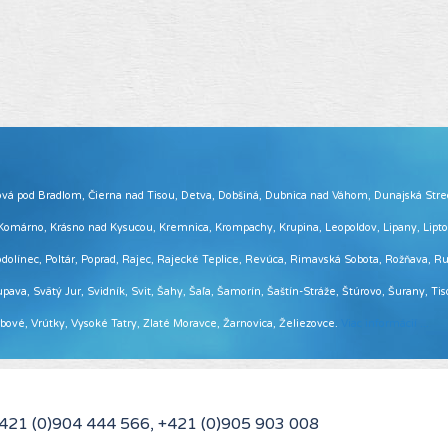
 Brezová pod Bradlom, Čierna nad Tisou, Detva, Dobšiná, Dubnica nad Váhom, Dunajská Str
, Komárno, Krásno nad Kysucou, Kremnica, Krompachy, Krupina, Leopoldov, Lipany, Lip
ínec, Poltár, Poprad, Rajec, Rajecké Teplice, Revúca, Rimavská Sobota, Rožňava, Ruž
pava, Svätý Jur, Svidník, Svit, Šahy, Šaľa, Šamorín, Šaštín-Stráže, Štúrovo, Šurany, Ti
Vrbové, Vrútky, Vysoké Tatry, Zlaté Moravce, Žarnovica, Želiezovce.
Viac informácií ...
+421 (0)904 444 566, +421 (0)905 903 008