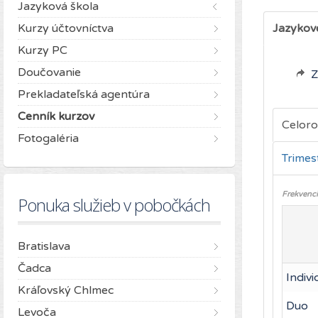
Jazyková škola
Kurzy účtovníctva
Jazykov
Kurzy PC
Doučovanie
Z
Prekladateľská agentúra
Cenník kurzov
Celor
Fotogaléria
Trimes
Frekvenci
Ponuka služieb v pobočkách
Bratislava
Čadca
Indivi
Kráľovský Chlmec
Duo
Levoča