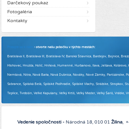
Darčekový poukaz
Fotogaléria
Kontakty
Pridajte sa k nám
- otvorte našu pobočku v týchto mestách:
Bratislava II, Bratislava III, Bratislava IV, Banská Štiavnica, Bardejov, Bojnice,
Hlohovec, Hnúšťa, Holíč, Hriňová, Humenné, Hurbanovo, Ilava, Jelšava, Kolárovo
Nemšová, Nitra, Nová Baňa, Nová Dubnica, Nováky, Nové Zámky, Partizánske, Podol
Sobrance, Spišská Belá, Spišské Podhradie, Spišské Vlachy, Strážske, Stropkov, Stu
Teplice, Tvrdošín, Veľké Kapušany, Veľký Krtíš, Veľký Meder, Veľký Šariš, Vráble, 
Vedenie spoločnosti -
Národná 18, 010 01
Žilina
, 