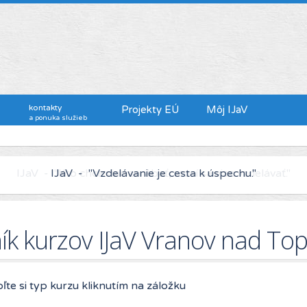
kontakty
Projekty EÚ
Môj IJaV
a ponuka služieb
IJaV - "Kto chce viac zarábať, musí sa viac vzdelávať."
ík kurzov IJaV Vranov nad To
ľte si typ kurzu kliknutím na záložku