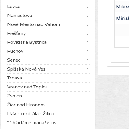
Levice
Mikro
Námestovo
Minis
Nové Mesto nad Váhom
Piešťany
Považská Bystrica
Púchov
Senec
Spišská Nová Ves
Trnava
Vranov nad Topľou
Zvolen
Žiar nad Hronom
IJaV - centrála - Žilina
** hľadáme manažérov