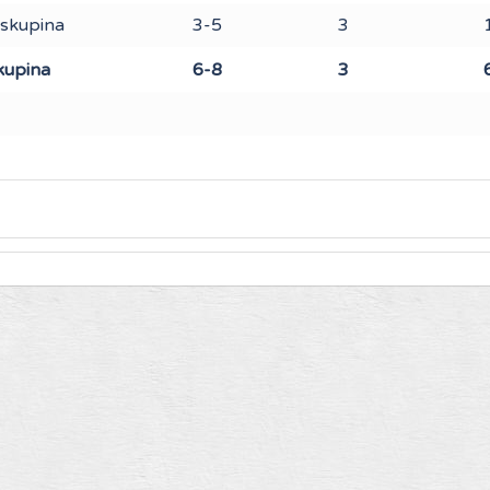
skupina
3-5
3
kupina
6-8
3