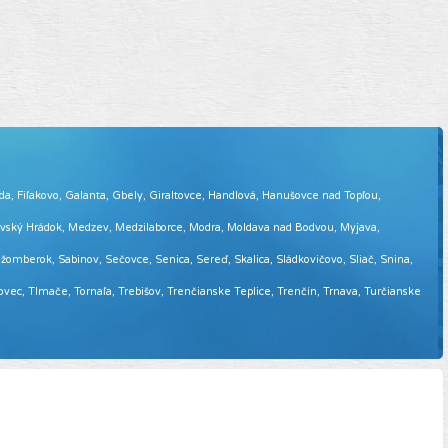
eda, Fiľakovo, Galanta, Gbely, Giraltovce, Handlová, Hanušovce nad Topľou,
tovský Hrádok, Medzev, Medzilaborce, Modra, Moldava nad Bodvou, Myjava,
omberok, Sabinov, Sečovce, Senica, Sereď, Skalica, Sládkovičovo, Sliač, Snina,
sovec, Tlmače, Tornaľa, Trebišov, Trenčianske Teplice, Trenčín, Trnava, Turčianske