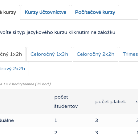
é kurzy
Kurzy účtovníctva
Počítačové kurzy
voľte si typ jazykového kurzu kliknutím na záložku
očný 1x2h
Celoročný 1x3h
Celoročný 2x2h
Trime
trový 2x2h
a 1 x 2 hod týždenne ( 75 hod )
počet
počet platieb
študentov
duálne
1
3
2
3