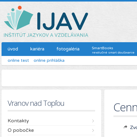
SmartBooks
úvod
kariéra
fotogaléria
revolučné smart doučovanie
online test
online prihláška
Vranov nad Topľou
Cenn
Kontakty
Zvo
O pobočke