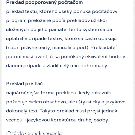
Preklad podporovaný počítačom
preklad textu, ktorého úseky ponúka počítačový
program preložené podľa prekladov už skôr
uložených do jeho pamäte. Tento systém sa dá
uplatniť v prípade textov, ktoré sa často opakujú
(napr. právne texty, manuály a pod.). Prekladateľ
potom musí overiť, či sa ponúkaný ekvivalent hodí i v
danom prípade a zladiť celý text dohromady.
Preklad pre tlač
najnáročnejšia forma prekladu, kedy zákazník
požaduje nielen obsahovo, ale i štylisticky a jazykovo
dokonalý text. Takýto preklad musí prejsť jednak
vecnou, i jazykovou korektúrou druhej osoby.
Otázky a odpovede