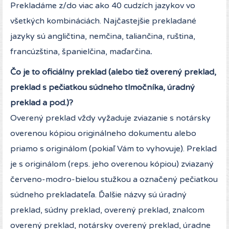
Prekladáme z/do viac ako 40 cudzích jazykov vo
všetkých kombináciách. Najčastejšie prekladané
jazyky sú angličtina, nemčina, taliančina, ruština,
francúzština, španielčina, maďarčina
.
Čo je to oficiálny preklad (alebo tiež overený preklad,
preklad s pečiatkou súdneho tlmočníka, úradný
preklad a pod.)?
Overený preklad vždy vyžaduje zviazanie s notársky
overenou kópiou originálneho dokumentu alebo
priamo s originálom (pokiaľ Vám to vyhovuje). Preklad
je s originálom (reps. jeho overenou kópiou) zviazaný
červeno-modro-bielou stužkou a označený pečiatkou
súdneho prekladateľa. Ďalšie názvy sú úradný
preklad, súdny preklad, overený preklad, znalcom
overený preklad, notársky overený preklad, úradne