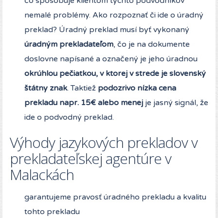
čo spôsobuje klientom týchto podvodníkov
nemalé problémy. Ako rozpoznať či ide o úradný
preklad? Úradný preklad musí byť vykonaný
úradným prekladateľom
, čo je na dokumente
doslovne napísané a označený je jeho úradnou
okrúhlou pečiatkou, v ktorej v strede je slovenský
štátny znak
. Taktiež
podozrivo nízka cena
prekladu napr. 15€ alebo menej
je jasný signál, že
ide o podvodný preklad.
Výhody jazykových prekladov v
prekladateľskej agentúre v
Malackách
garantujeme pravosť úradného prekladu a kvalitu
tohto prekladu