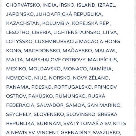
CHORVÁTSKO, INDIA, ÍRSKO, ISLAND, IZRAEL,
JAPONSKO, JUHOAFRICKÁ REPUBLIKA,
KAZACHSTAN, KOLUMBIA, KÓREJSKÁ REP.,
LESOTHO, LIBÉRIA, LICHTENŠTAJNSKO, LITVA,
LOTYŚSKO, LUXEMBURSKO a MACAO A HONG
KONG, MACEDÓNSKO, MAĎARSKO, MALAWI,
MALTA, MARSHALOVE OSTROVY, MAURÍCIUS,
MEXIKO, MOLDAVSKO, MONACO, NAMÍBIA,
NEMECKO, NIUE, NÓRSKO, NOVÝ ZÉLAND,
PANAMA, POĽSKO, PORTUGALSKO, PRINCOV
OSTROV, RAKÚSKO, RUMUNSKO, RUSKÁ
FEDERÁCIA, SALVADOR, SAMOA, SAN MARINO,
SEYCHELY, SLOVENSKO, SLOVINSKO, SRBSKÁ
REPUBLIKA, SURINAM, SVÄTÝ TOMÁŠ A SV. KITTS
A NEWIS SV. VINCENT, GRENADÍNY, SVAZIJSKO,