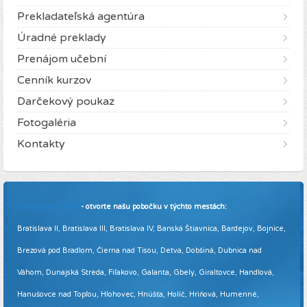
Prekladateľská agentúra
Úradné preklady
Prenájom učební
Cenník kurzov
Darčekový poukaz
Fotogaléria
Kontakty
Pridajte sa k nám
- otvorte našu pobočku v týchto mestách:
Bratislava II, Bratislava III, Bratislava IV, Banská Štiavnica, Bardejov, Bojnice,
Brezová pod Bradlom, Čierna nad Tisou, Detva, Dobšiná, Dubnica nad
Váhom, Dunajská Streda, Fiľakovo, Galanta, Gbely, Giraltovce, Handlová,
Hanušovce nad Topľou, Hlohovec, Hnúšťa, Holíč, Hriňová, Humenné,