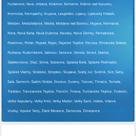
Hurbanovo, Ilava, Jelšava, Kolárovo, Komárno, Krásno nad Kysucou,
Kremnica, Krompachy, Krupina, Leopoldov, Lipany, Liptovský Hrádok,
Medzev, Medzilaborce, Modra, Moldava nad Bodvou, Myjava, Nemšová,
Nitra, Nová Baňa, Nová Dubnica, Nováky, Nové Zámky, Partizánske,
Podolínec, Poltár, Poprad, Rajec, Rajecké Teplice, Revúca, Rimavská Sobota,
Rožňava, Ružomberok, Sabinov, Sečovce, Senica, Sereď, Skalica,
Sládkovičovo, Sliač, Snina, Sobrance, Spišská Belá, Spišské Podhradie,
Spišské Vlachy, Strážske, Stropkov, Stupava, Svätý Jur, Svidník, Svit, Šahy,
Šaľa, Šamorín, Šaštín-Stráže, Štúrovo, Šurany, Tisovec, Tlmače, Tornaľa,
Trebišov, Trenčianske Teplice, Trenčín, Trnava, Turčianske Teplice, Tvrdošín,
Veľké Kapušany, Veľký Krtíš, Veľký Meder, Veľký Šariš, Vráble, Vrbové,
Vrútky, Vysoké Tatry, Zlaté Moravce, Žarnovica, Želiezovce.
Viac informácií ...