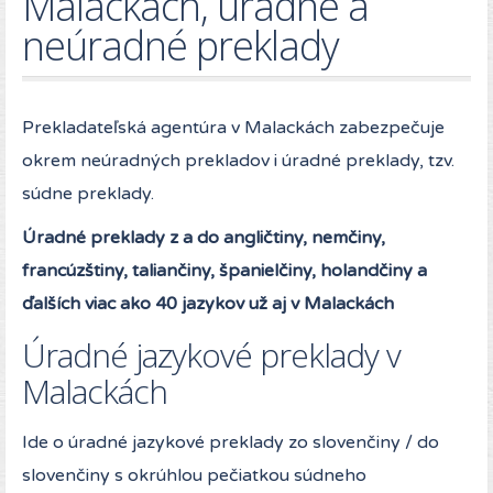
Malackách, úradné a
neúradné preklady
Prekladateľská agentúra v Malackách zabezpečuje
okrem neúradných prekladov i úradné preklady, tzv.
súdne preklady.
Úradné preklady z a do angličtiny, nemčiny,
francúzštiny, taliančiny, španielčiny, holandčiny a
ďalších viac ako 40 jazykov už aj v Malackách
Úradné jazykové preklady v
Malackách
Ide o úradné jazykové preklady zo slovenčiny / do
slovenčiny s okrúhlou pečiatkou súdneho