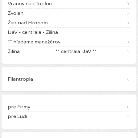
Vranov nad Topľou
Zvolen
Žiar nad Hronom
IJaV - centrála - Žilina
** hľadáme manažérov
Žilina ** centrála IJaV **
Filantropia
pre Firmy
pre Ľudí