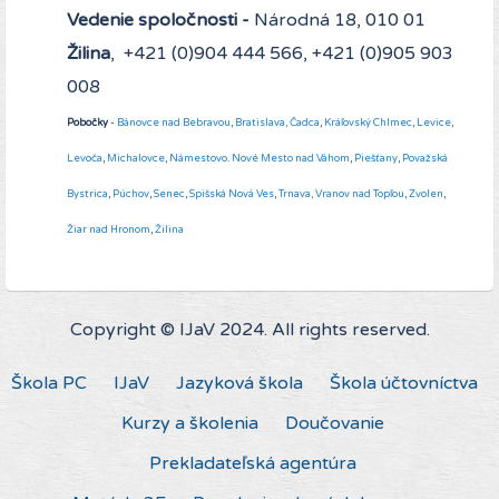
Vedenie spoločnosti -
Národná 18, 010 01
Žilina
, +421 (0)904 444 566, +421 (0)905 903
008
Pobočky
-
Bánovce nad Bebravou
,
Bratislava,
Čadca
,
Kráľovský Chlmec
,
Levice
,
Levoča
,
Michalovce
,
Námestovo
.
Nové Mesto nad Váhom
,
Piešťany
,
Považská
Bystrica
,
Púchov
,
Senec
,
Spišská Nová Ves
,
Trnava,
Vranov nad Topľou
,
Zvolen
,
Žiar nad Hronom
,
Žilina
Copyright © IJaV 2024. All rights reserved.
Škola PC
IJaV
Jazyková škola
Škola účtovníctva
Kurzy a školenia
Doučovanie
Prekladateľská agentúra