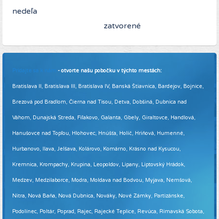
nedeľa
zatvorené
Pridajte sa k nám
- otvorte našu pobočku v týchto mestách:
Bratislava II, Bratislava III, Bratislava IV, Banská Štiavnica, Bardejov, Bojnice,
Brezová pod Bradlom, Čierna nad Tisou, Detva, Dobšiná, Dubnica nad
Váhom, Dunajská Streda, Fiľakovo, Galanta, Gbely, Giraltovce, Handlová,
Hanušovce nad Topľou, Hlohovec, Hnúšťa, Holíč, Hriňová, Humenné,
Hurbanovo, Ilava, Jelšava, Kolárovo, Komárno, Krásno nad Kysucou,
Kremnica, Krompachy, Krupina, Leopoldov, Lipany, Liptovský Hrádok,
Medzev, Medzilaborce, Modra, Moldava nad Bodvou, Myjava, Nemšová,
Nitra, Nová Baňa, Nová Dubnica, Nováky, Nové Zámky, Partizánske,
Podolínec, Poltár, Poprad, Rajec, Rajecké Teplice, Revúca, Rimavská Sobota,