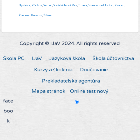
Bystrica
,
Púchov
,
Senec
,
Spišská Nová Ves
,
Trnava,
Vranov nad Topľou
,
Zvolen
,
Žiar nad Hronom
,
Žilina
Copyright © IJaV 2024. All rights reserved.
Škola PC
IJaV
Jazyková škola
Škola účtovníctva
Kurzy a školenia
Doučovanie
Prekladateľská agentúra
Mapa stránok
Online test nový
face
boo
k