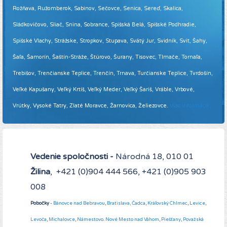
Rožňava, Ružomberok, Sabinov, Sečovce, Senica, Sereď, Skalica,
Sládkovičovo, Sliač, Snina, Sobrance, Spišská Belá, Spišské Podhradie,
Spišské Vlachy, Strážske, Stropkov, Stupava, Svätý Jur, Svidník, Svit, Šahy,
Šaľa, Šamorín, Šaštín-Stráže, Štúrovo, Šurany, Tisovec, Tlmače, Tornaľa,
Trebišov, Trenčianske Teplice, Trenčín, Trnava, Turčianske Teplice, Tvrdošín,
Veľké Kapušany, Veľký Krtíš, Veľký Meder, Veľký Šariš, Vráble, Vrbové,
Vrútky, Vysoké Tatry, Zlaté Moravce, Žarnovica, Želiezovce.
Viac informácií ...
Vedenie spoločnosti -
Národná 18, 010 01
Žilina
, +421 (0)904 444 566, +421 (0)905 903
008
Pobočky
-
Bánovce nad Bebravou
,
Bratislava,
Čadca
,
Kráľovský Chlmec
,
Levice
,
Levoča
,
Michalovce
,
Námestovo
.
Nové Mesto nad Váhom
,
Piešťany
,
Považská