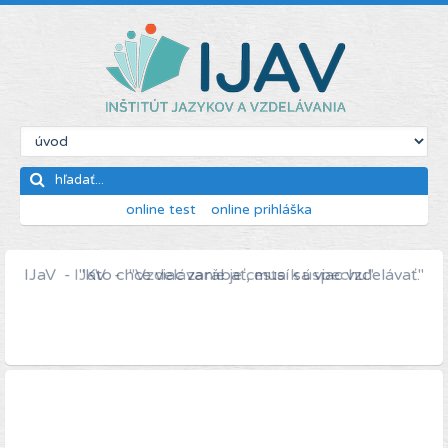
online test
online prihláška
IJaV - "Kto chce viac zarábať, musí sa viac vzdelávať."