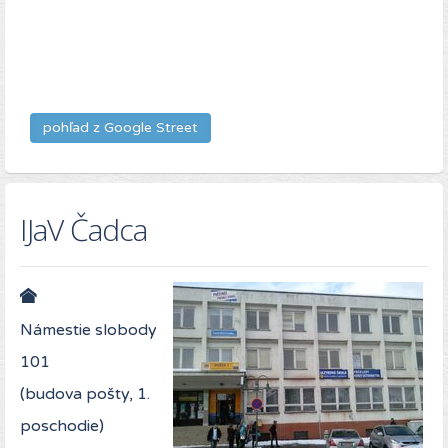
pohľad z Google Street
IJaV Čadca
Námestie slobody
101
(budova pošty, 1.
poschodie)