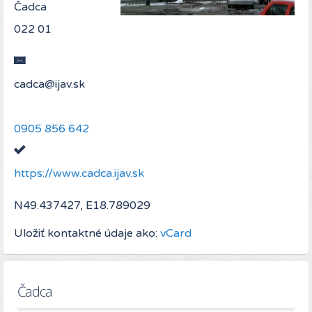
Čadca
022 01
0905 856 642
https://www.cadca.ijav.sk
N49.437427, E18.789029
Uložiť kontaktné údaje ako:
vCard
Čadca