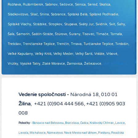
Rožňava, Ružomberok, Sabinov, Sečovce, Senica, Sereď, Skalica,
Sládkovičovo, Sliač, Snina, Sobrance, Spišská Belá, Spišské Podhradie,
Spišské Vlachy, Strážske, Stropkov, Stupava, Svätý Jur, Svidník, Svit, Šahy,
Šaľa, Šamorín, Šaštín-Stráže, Štúrovo, Šurany, Tisovec, Tlmače, Tornaľa,
Trebišov, Trenčianske Teplice, Trenčín, Trnava, Turčianske Teplice, Tvrdošín,
Veľké Kapušany, Veľký Krtíš, Veľký Meder, Veľký Šariš, Vráble, Vrbové,
Vrútky, Vysoké Tatry, Zlaté Moravce, Žarnovica, Želiezovce.
Viac informácií ...
Vedenie spoločnosti -
Národná 18, 010 01
Žilina
, +421 (0)904 444 566, +421 (0)905 903
008
Pobočky
-
Bánovce nad Bebravou
,
Bratislava,
Čadca
,
Kráľovský Chlmec
,
Levice
,
Levoča
,
Michalovce
,
Námestovo
.
Nové Mesto nad Váhom
,
Piešťany
,
Považská