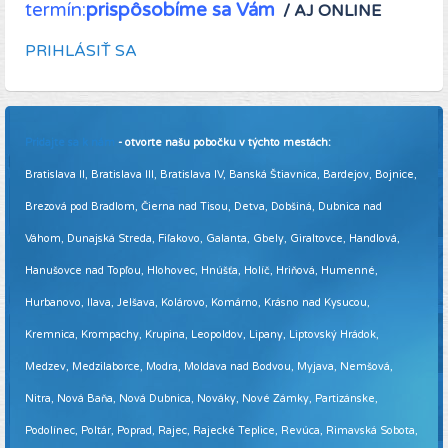
termín:
prispôsobíme sa Vám
/ AJ ONLINE
PRIHLÁSIŤ SA
Pridajte sa k nám
- otvorte našu pobočku v týchto mestách:
Bratislava II, Bratislava III, Bratislava IV, Banská Štiavnica, Bardejov, Bojnice,
Brezová pod Bradlom, Čierna nad Tisou, Detva, Dobšiná, Dubnica nad
Váhom, Dunajská Streda, Fiľakovo, Galanta, Gbely, Giraltovce, Handlová,
Hanušovce nad Topľou, Hlohovec, Hnúšťa, Holíč, Hriňová, Humenné,
Hurbanovo, Ilava, Jelšava, Kolárovo, Komárno, Krásno nad Kysucou,
Kremnica, Krompachy, Krupina, Leopoldov, Lipany, Liptovský Hrádok,
Medzev, Medzilaborce, Modra, Moldava nad Bodvou, Myjava, Nemšová,
Nitra, Nová Baňa, Nová Dubnica, Nováky, Nové Zámky, Partizánske,
Podolínec, Poltár, Poprad, Rajec, Rajecké Teplice, Revúca, Rimavská Sobota,