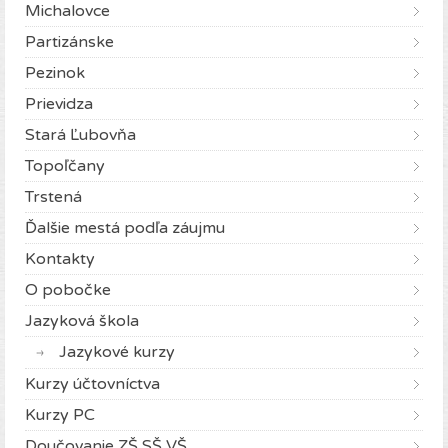
Michalovce
Partizánske
Pezinok
Prievidza
Stará Ľubovňa
Topoľčany
Trstená
Ďalšie mestá podľa záujmu
Kontakty
O pobočke
Jazyková škola
Jazykové kurzy
Kurzy účtovníctva
Kurzy PC
Doučovanie ZŠ SŠ VŠ