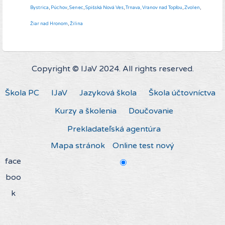
Bystrica
,
Púchov
,
Senec
,
Spišská Nová Ves
,
Trnava,
Vranov nad Topľou
,
Zvolen
,
Žiar nad Hronom
,
Žilina
Copyright © IJaV 2024. All rights reserved.
Škola PC
IJaV
Jazyková škola
Škola účtovníctva
Kurzy a školenia
Doučovanie
Prekladateľská agentúra
Mapa stránok
Online test nový
face
boo
k