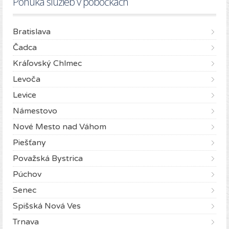
Ponuka služieb v pobočkách
Bratislava
Čadca
Kráľovský Chlmec
Levoča
Levice
Námestovo
Nové Mesto nad Váhom
Piešťany
Považská Bystrica
Púchov
Senec
Spišská Nová Ves
Trnava