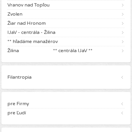
Vranov nad Topľou
Zvolen
Žiar nad Hronom
IJaV - centrála - Žilina
** hľadáme manažérov
Žilina ** centrála IJaV **
Filantropia
pre Firmy
pre Ľudí