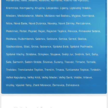
Hurbanovo, Ilava, Jelšava, Kolárovo, Komárno, Krásno nad Kysucou,
Kremnica, Krompachy, Krupina, Leopoldov, Lipany, Liptovský Hrádok,
Medzev, Medzilaborce, Modra, Moldava nad Bodvou, Myjava, Nemšová,
Nitra, Nová Baňa, Nová Dubnica, Nováky, Nové Zámky, Partizánske,
Podolínec, Poltár, Poprad, Rajec, Rajecké Teplice, Revúca, Rimavská Sobota,
Rožňava, Ružomberok, Sabinov, Sečovce, Senica, Sereď, Skalica,
Sládkovičovo, Sliač, Snina, Sobrance, Spišská Belá, Spišské Podhradie,
Spišské Vlachy, Strážske, Stropkov, Stupava, Svätý Jur, Svidník, Svit, Šahy,
Šaľa, Šamorín, Šaštín-Stráže, Štúrovo, Šurany, Tisovec, Tlmače, Tornaľa,
Trebišov, Trenčianske Teplice, Trenčín, Trnava, Turčianske Teplice, Tvrdošín,
Veľké Kapušany, Veľký Krtíš, Veľký Meder, Veľký Šariš, Vráble, Vrbové,
Vrútky, Vysoké Tatry, Zlaté Moravce, Žarnovica, Želiezovce.
Viac informácií ...