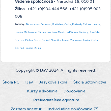
Vedenie spoločnosti -
Národná 18, 010 01
Žilina
, +421 (0)904 444 566, +421 (0)905 903
008
Pobočky
-
Bánovce nad Bebravou
,
Bratislava,
Čadca
,
Kráľovský Chlmec
,
Levice
,
Levoča
,
Michalovce
,
Námestovo
.
Nové Mesto nad Váhom
,
Piešťany
,
Považská
Bystrica
,
Púchov
,
Senec
,
Spišská Nová Ves
,
Trnava,
Vranov nad Topľou
,
Zvolen
,
Žiar nad Hronom
,
Žilina
Copyright © IJaV 2024. All rights reserved.
Škola PC
IJaV
Jazyková škola
Škola účtovníctva
Kurzy a školenia
Doučovanie
Prekladateľská agentúra
Zoznam agentúr
Individuálne doučovanie ZŠ