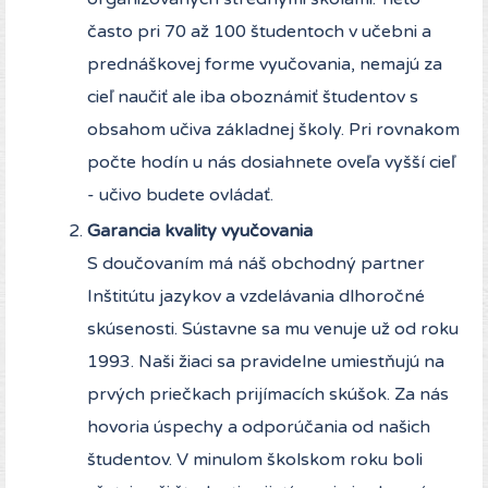
často pri 70 až 100 študentoch v učebni a
prednáškovej forme vyučovania, nemajú za
cieľ naučiť ale iba oboznámiť študentov s
obsahom učiva základnej školy. Pri rovnakom
počte hodín u nás dosiahnete oveľa vyšší cieľ
- učivo budete ovládať.
Garancia kvality vyučovania
S doučovaním má náš obchodný partner
Inštitútu jazykov a vzdelávania dlhoročné
skúsenosti. Sústavne sa mu venuje už od roku
1993. Naši žiaci sa pravidelne umiestňujú na
prvých priečkach prijímacích skúšok. Za nás
hovoria úspechy a odporúčania od našich
študentov. V minulom školskom roku boli