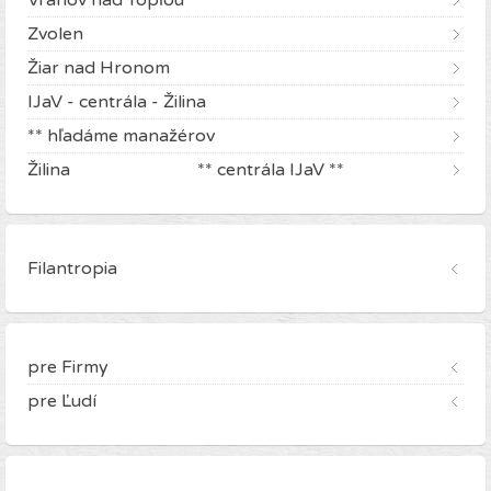
Vranov nad Topľou
Zvolen
Žiar nad Hronom
IJaV - centrála - Žilina
** hľadáme manažérov
Žilina ** centrála IJaV **
Filantropia
pre Firmy
pre Ľudí