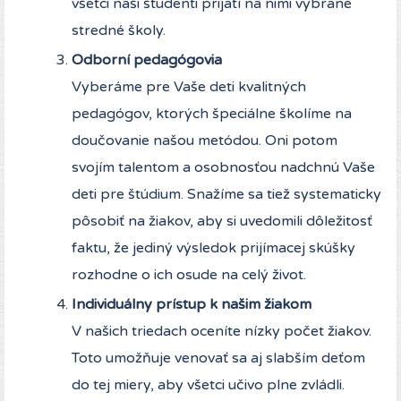
všetci naši študenti prijatí na nimi vybrané
stredné školy.
Odborní pedagógovia
Vyberáme pre Vaše deti kvalitných
pedagógov, ktorých špeciálne školíme na
doučovanie našou metódou. Oni potom
svojím talentom a osobnosťou nadchnú Vaše
deti pre štúdium. Snažíme sa tiež systematicky
pôsobiť na žiakov, aby si uvedomili dôležitosť
faktu, že jediný výsledok prijímacej skúšky
rozhodne o ich osude na celý život.
Individuálny prístup k našim žiakom
V našich triedach oceníte nízky počet žiakov.
Toto umožňuje venovať sa aj slabším deťom
do tej miery, aby všetci učivo plne zvládli.