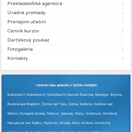
Prekladateľská agentúra
Úradné preklady
Prenájom učební
Cenník kurzov
Darčekový poukaz
Fotogaléria
Kontakty
Pridajte sa k nám
- otvorte našu pobočku v týchto mestách:
Bratislava II, Bratislava III, Bratislava IV, Banská Štiavnica, Bardejov, Bojnice,
Brezová pod Bradlom, Čierna nad Tisou, Detva, Dobšiná, Dubnica nad
Váhom, Dunajská Streda, Fiľakovo, Galanta, Gbely, Giraltovce, Handlová,
Hanušovce nad Topľou, Hlohovec, Hnúšťa, Holíč, Hriňová, Humenné,