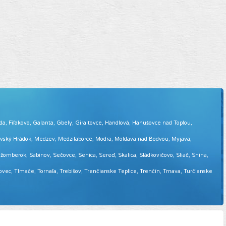
eda, Fiľakovo, Galanta, Gbely, Giraltovce, Handlová, Hanušovce nad Topľou,
tovský Hrádok, Medzev, Medzilaborce, Modra, Moldava nad Bodvou, Myjava,
omberok, Sabinov, Sečovce, Senica, Sereď, Skalica, Sládkovičovo, Sliač, Snina,
sovec, Tlmače, Tornaľa, Trebišov, Trenčianske Teplice, Trenčín, Trnava, Turčianske