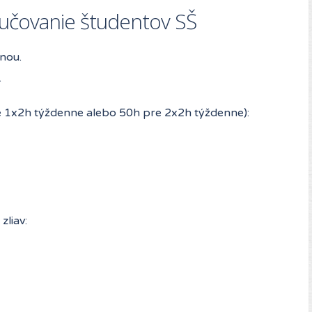
oučovanie študentov SŠ
nou.
.
re 1x2h týždenne alebo 50h pre 2x2h týždenne):
liav: