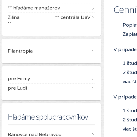
Cenní
** hľadáme manažérov
Žilina ** centrála IJaV
**
Popla
Zaplat
V prípade
Filantropia
1 štud
2 štud
pre Firmy
viac š
pre Ľudí
V prípade
1 štud
Hľadáme spolupracovníkov
2 štud
viac š
Bánovce nad Bebravou