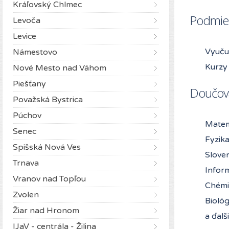
Kráľovský Chlmec
Podmie
Levoča
Levice
Vyuču
Námestovo
Kurzy 
Nové Mesto nad Váhom
Piešťany
Doučov
Považská Bystrica
Púchov
Matem
Senec
Fyzik
Spišská Nová Ves
Slove
Trnava
Infor
Vranov nad Topľou
Chémi
Zvolen
Biológ
Žiar nad Hronom
a ďalš
IJaV - centrála - Žilina