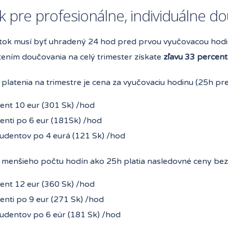
k pre profesionálne, individuálne d
tok musí byť uhradený 24 hod pred prvou vyučovacou hodi
ením doučovania na celý trimester získate
zľavu 33 percent
 platenia na trimestre je cena za vyučovaciu hodinu (25h p
ent 10 eur (301 Sk) /hod
enti po 6 eur (181Sk) /hod
tudentov po 4 eurá (121 Sk) /hod
 menšieho počtu hodín ako 25h platia nasledovné ceny bez z
ent 12 eur (360 Sk) /hod
enti po 9 eur (271 Sk) /hod
tudentov po 6 eúr (181 Sk) /hod