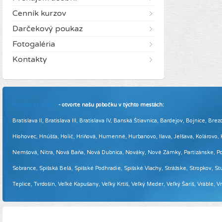
Cenník kurzov
Darčekový poukaz
Fotogaléria
Kontakty
Pridajte sa k nám
- otvorte našu pobočku v týchto mestách:
Bratislava II, Bratislava III, Bratislava IV, Banská Štiavnica, Bardejov, Bojnice,
Hlohovec, Hnúšťa, Holíč, Hriňová, Humenné, Hurbanovo, Ilava, Jelšava, Kolárovo
Nemšová, Nitra, Nová Baňa, Nová Dubnica, Nováky, Nové Zámky, Partizánske, Podol
Sobrance, Spišská Belá, Spišské Podhradie, Spišské Vlachy, Strážske, Stropkov, Stu
Teplice, Tvrdošín, Veľké Kapušany, Veľký Krtíš, Veľký Meder, Veľký Šariš, Vráble, 