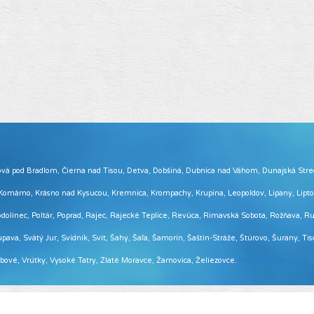
 Brezová pod Bradlom, Čierna nad Tisou, Detva, Dobšiná, Dubnica nad Váhom, Dunajská Str
, Komárno, Krásno nad Kysucou, Kremnica, Krompachy, Krupina, Leopoldov, Lipany, Lip
ínec, Poltár, Poprad, Rajec, Rajecké Teplice, Revúca, Rimavská Sobota, Rožňava, Ruž
pava, Svätý Jur, Svidník, Svit, Šahy, Šaľa, Šamorín, Šaštín-Stráže, Štúrovo, Šurany, Ti
Vrbové, Vrútky, Vysoké Tatry, Zlaté Moravce, Žarnovica, Želiezovce.
Viac informácií ...