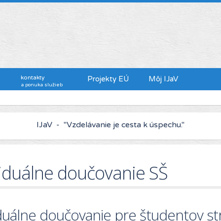
kontakty
Projekty EÚ
Môj IJaV
a ponuka služieb
IJaV - "Kto chce viac zarábať, musí sa viac vzdelávať."
viduálne doučovanie SŠ
iduálne doučovanie pre študentov st