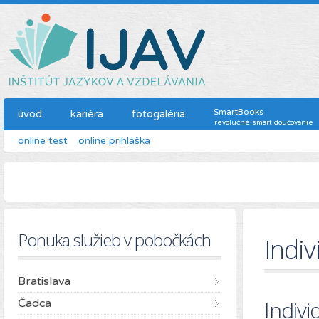
SmartBooks
úvod
kariéra
fotogaléria
revolučné smart doučovanie
online test
online prihláška
Ponuka služieb v pobočkách
Indi
Bratislava
Indiv
Čadca