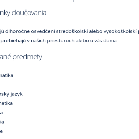
nky doučovania
jú dlhoročne osvedčení stredoškolskí alebo vysokoškolskí p
prebiehajú v našich priestoroch alebo u vás doma.
ané predmety
atika
a
nský jazyk
matika
a
ia
ie