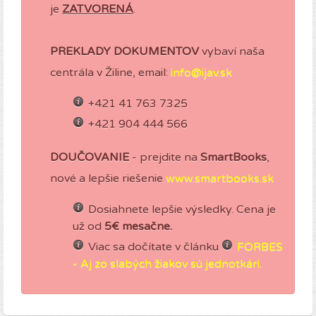
je
ZATVORENÁ
.
PREKLADY DOKUMENTOV
vybaví naša
centrála v Žiline, email:
info@ijav.sk
+421 41 763 7325
+421 904 444 566
DOUČOVANIE
- prejdite na
SmartBooks
,
nové a lepšie riešenie
www.smartbooks.sk
Dosiahnete lepšie výsledky. Cena je
už od
5€ mesačne.
Viac sa dočítate v článku
FORBES
- Aj zo slabých žiakov sú jednotkári.