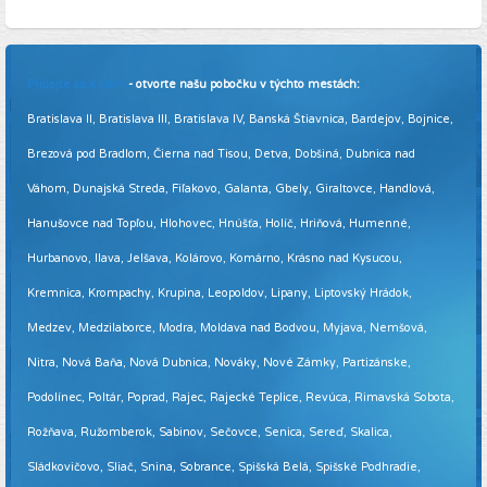
Pridajte sa k nám
- otvorte našu pobočku v týchto mestách:
Bratislava II, Bratislava III, Bratislava IV, Banská Štiavnica, Bardejov, Bojnice,
Brezová pod Bradlom, Čierna nad Tisou, Detva, Dobšiná, Dubnica nad
Váhom, Dunajská Streda, Fiľakovo, Galanta, Gbely, Giraltovce, Handlová,
Hanušovce nad Topľou, Hlohovec, Hnúšťa, Holíč, Hriňová, Humenné,
Hurbanovo, Ilava, Jelšava, Kolárovo, Komárno, Krásno nad Kysucou,
Kremnica, Krompachy, Krupina, Leopoldov, Lipany, Liptovský Hrádok,
Medzev, Medzilaborce, Modra, Moldava nad Bodvou, Myjava, Nemšová,
Nitra, Nová Baňa, Nová Dubnica, Nováky, Nové Zámky, Partizánske,
Podolínec, Poltár, Poprad, Rajec, Rajecké Teplice, Revúca, Rimavská Sobota,
Rožňava, Ružomberok, Sabinov, Sečovce, Senica, Sereď, Skalica,
Sládkovičovo, Sliač, Snina, Sobrance, Spišská Belá, Spišské Podhradie,