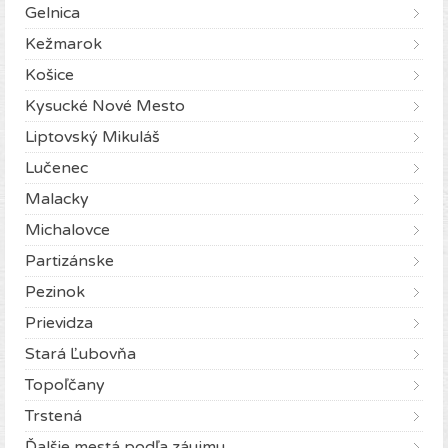
Gelnica
Kežmarok
Košice
Kysucké Nové Mesto
Liptovský Mikuláš
Lučenec
Malacky
Michalovce
Partizánske
Pezinok
Prievidza
Stará Ľubovňa
Topoľčany
Trstená
Ďalšie mestá podľa záujmu