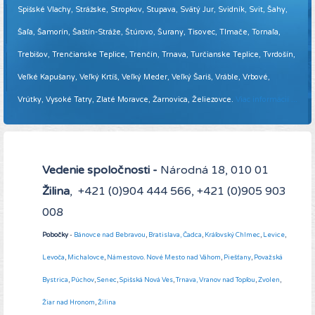
Spišské Vlachy, Strážske, Stropkov, Stupava, Svätý Jur, Svidník, Svit, Šahy,
Šaľa, Šamorín, Šaštín-Stráže, Štúrovo, Šurany, Tisovec, Tlmače, Tornaľa,
Trebišov, Trenčianske Teplice, Trenčín, Trnava, Turčianske Teplice, Tvrdošín,
Veľké Kapušany, Veľký Krtíš, Veľký Meder, Veľký Šariš, Vráble, Vrbové,
Vrútky, Vysoké Tatry, Zlaté Moravce, Žarnovica, Želiezovce.
Viac informácií ...
Vedenie spoločnosti -
Národná 18, 010 01
Žilina
, +421 (0)904 444 566, +421 (0)905 903
008
Pobočky
-
Bánovce nad Bebravou
,
Bratislava,
Čadca
,
Kráľovský Chlmec
,
Levice
,
Levoča
,
Michalovce
,
Námestovo
.
Nové Mesto nad Váhom
,
Piešťany
,
Považská
Bystrica
,
Púchov
,
Senec
,
Spišská Nová Ves
,
Trnava,
Vranov nad Topľou
,
Zvolen
,
Žiar nad Hronom
,
Žilina