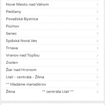
Nové Mesto nad Váhom
Piešťany
Považská Bystrica
Púchov
Senec
Spišská Nová Ves
Trnava
Vranov nad Topľou
Zvolen
Žiar nad Hronom
IJaV - centrála - Žilina
** hľadáme manažérov
Žilina ** centrála IJaV **