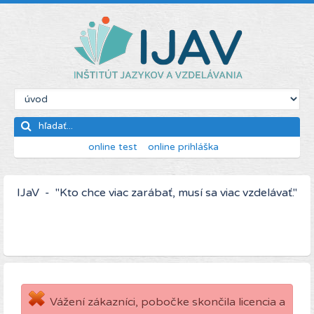
online test
online prihláška
IJaV - "Kto chce viac zarábať, musí sa viac vzdelávať."
Vážení zákazníci, pobočke skončila licencia a