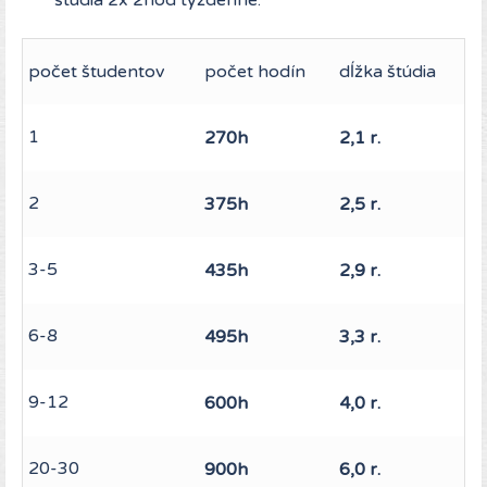
štúdia 2x 2hod týždenne:
počet študentov
počet hodín
dĺžka štúdia
1
270h
2,1 r.
2
375h
2,5 r.
3-5
435h
2,9 r.
6-8
495h
3,3 r.
9-12
600h
4,0 r.
20-30
900h
6,0 r.