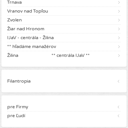
Trnava
Vranov nad Topľou
Zvolen
Žiar nad Hronom
IJaV - centrála - Žilina
** hľadáme manažérov
Žilina ** centrála IJaV **
Filantropia
pre Firmy
pre Ľudí