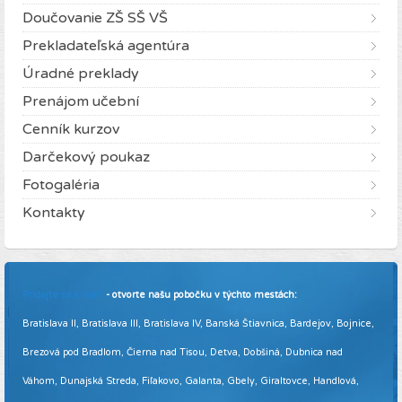
Doučovanie ZŠ SŠ VŠ
Prekladateľská agentúra
Úradné preklady
Prenájom učební
Cenník kurzov
Darčekový poukaz
Fotogaléria
Kontakty
Pridajte sa k nám
- otvorte našu pobočku v týchto mestách:
Bratislava II, Bratislava III, Bratislava IV, Banská Štiavnica, Bardejov, Bojnice,
Brezová pod Bradlom, Čierna nad Tisou, Detva, Dobšiná, Dubnica nad
Váhom, Dunajská Streda, Fiľakovo, Galanta, Gbely, Giraltovce, Handlová,