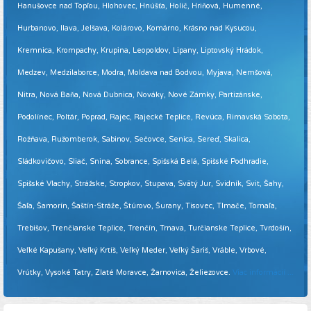
Hanušovce nad Topľou, Hlohovec, Hnúšťa, Holíč, Hriňová, Humenné,
Hurbanovo, Ilava, Jelšava, Kolárovo, Komárno, Krásno nad Kysucou,
Kremnica, Krompachy, Krupina, Leopoldov, Lipany, Liptovský Hrádok,
Medzev, Medzilaborce, Modra, Moldava nad Bodvou, Myjava, Nemšová,
Nitra, Nová Baňa, Nová Dubnica, Nováky, Nové Zámky, Partizánske,
Podolínec, Poltár, Poprad, Rajec, Rajecké Teplice, Revúca, Rimavská Sobota,
Rožňava, Ružomberok, Sabinov, Sečovce, Senica, Sereď, Skalica,
Sládkovičovo, Sliač, Snina, Sobrance, Spišská Belá, Spišské Podhradie,
Spišské Vlachy, Strážske, Stropkov, Stupava, Svätý Jur, Svidník, Svit, Šahy,
Šaľa, Šamorín, Šaštín-Stráže, Štúrovo, Šurany, Tisovec, Tlmače, Tornaľa,
Trebišov, Trenčianske Teplice, Trenčín, Trnava, Turčianske Teplice, Tvrdošín,
Veľké Kapušany, Veľký Krtíš, Veľký Meder, Veľký Šariš, Vráble, Vrbové,
Vrútky, Vysoké Tatry, Zlaté Moravce, Žarnovica, Želiezovce.
Viac informácií ...