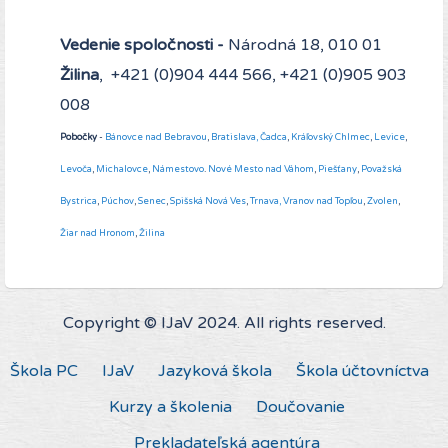
Vedenie spoločnosti -
Národná 18, 010 01
Žilina
, +421 (0)904 444 566, +421 (0)905 903
008
Pobočky
-
Bánovce nad Bebravou
,
Bratislava,
Čadca
,
Kráľovský Chlmec
,
Levice
,
Levoča
,
Michalovce
,
Námestovo
.
Nové Mesto nad Váhom
,
Piešťany
,
Považská
Bystrica
,
Púchov
,
Senec
,
Spišská Nová Ves
,
Trnava,
Vranov nad Topľou
,
Zvolen
,
Žiar nad Hronom
,
Žilina
Copyright © IJaV 2024. All rights reserved.
Škola PC
IJaV
Jazyková škola
Škola účtovníctva
Kurzy a školenia
Doučovanie
Prekladateľská agentúra